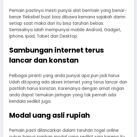
Pemain pastinya mesti punyai alat bermain yang benar-
benar fleksibel buat bisa dibawa kemana sajakah damn
setiap saat maka dari itu bisa taruhan bebas.
Semisalnya ialah mempunyai mobile Android, Gadget,
Iphone, Ipad, Tabet dan Desktop.
Sambungan internet terus
lancar dan konstan
Pelbagai piranti yang anda punyai apa pun jadi harus
Udah ditopang ada akses internet yang terus lancar dan
pastilah harus konstan. Karenanya dengan amat ringan
anda dapat temukan jaringan yang tak pernah ada
kendala sedikit juga.
Modal uang asli rupiah
Pemain pasti dilancarkan dalam taruhan togel online
cukup hanya siapkan modal yang sedikit saja karena itu