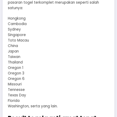
pasaran togel terkomplet merupakan seperti salah
satunya:
Hongkong
Cambodia
Sydney
Singapore
Toto Macau
China
Japan
Taiwan
Thailand
Oregon 1
Oregon 3
Oregon 6
Missouri
Tennesse
Texas Day
Florida
Washington, serta yang lain.