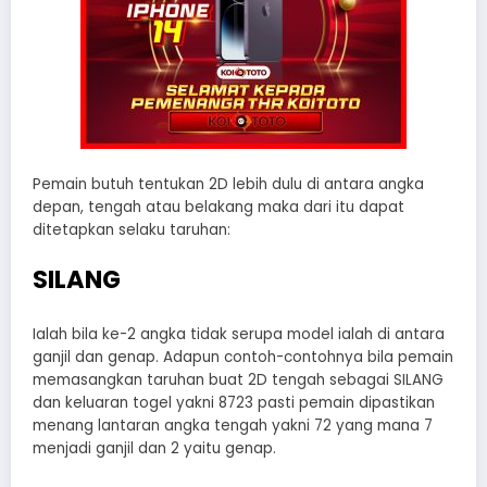
Pemain butuh tentukan 2D lebih dulu di antara angka
depan, tengah atau belakang maka dari itu dapat
ditetapkan selaku taruhan:
SILANG
Ialah bila ke-2 angka tidak serupa model ialah di antara
ganjil dan genap. Adapun contoh-contohnya bila pemain
memasangkan taruhan buat 2D tengah sebagai SILANG
dan keluaran togel yakni 8723 pasti pemain dipastikan
menang lantaran angka tengah yakni 72 yang mana 7
menjadi ganjil dan 2 yaitu genap.