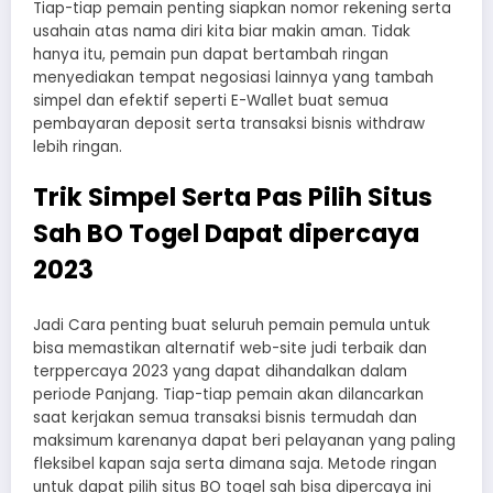
Tiap-tiap pemain penting siapkan nomor rekening serta
usahain atas nama diri kita biar makin aman. Tidak
hanya itu, pemain pun dapat bertambah ringan
menyediakan tempat negosiasi lainnya yang tambah
simpel dan efektif seperti E-Wallet buat semua
pembayaran deposit serta transaksi bisnis withdraw
lebih ringan.
Trik Simpel Serta Pas Pilih Situs
Sah BO Togel Dapat dipercaya
2023
Jadi Cara penting buat seluruh pemain pemula untuk
bisa memastikan alternatif web-site judi terbaik dan
terppercaya 2023 yang dapat dihandalkan dalam
periode Panjang. Tiap-tiap pemain akan dilancarkan
saat kerjakan semua transaksi bisnis termudah dan
maksimum karenanya dapat beri pelayanan yang paling
fleksibel kapan saja serta dimana saja. Metode ringan
untuk dapat pilih situs BO togel sah bisa dipercaya ini