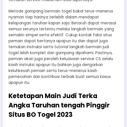
Metode gampang bermain togel bakal terus-menerus
nyaman tiap harinya terlebih dalam mendapat
kelapangan taruhan kapan saja. Betaruh dapat merasai
semua serunya tertentu melalui langkah bermain yang
semakin simpel serta efektif. Cukup kontak faksi situs
pemain dapat bertanya apapun itu dan dapat juga
temukan instruksi serta tutorial langkah bermain judi
togel lebih komplet dan gampang dipahami. Pastinya,
pemain akan juga peroleh keluasaan service CS selalu
kasih instruksi apapun itu bahkan juga dengarkan
keluhkesah pemain serta terus-menerus kasih
pemecahan dan kontribusi terbaik buat semua kasus
apapun itu.
Ketetapan Main Judi Terka
Angka Taruhan tengah Pinggir
Situs BO Togel 2023