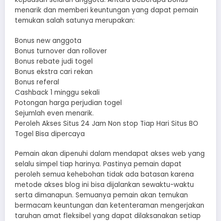
menarik dan memberi keuntungan yang dapat pemain
temukan salah satunya merupakan:
Bonus new anggota
Bonus turnover dan rollover
Bonus rebate judi togel
Bonus ekstra cari rekan
Bonus referal
Cashback 1 minggu sekali
Potongan harga perjudian togel
Sejumlah even menarik.
Peroleh Akses Situs 24 Jam Non stop Tiap Hari Situs BO
Togel Bisa dipercaya
Pemain akan dipenuhi dalam mendapat akses web yang
selalu simpel tiap harinya. Pastinya pemain dapat
peroleh semua kehebohan tidak ada batasan karena
metode akses blog ini bisa dijalankan sewaktu-waktu
serta dimanapun. Semuanya pemain akan temukan
bermacam keuntungan dan ketenteraman mengerjakan
taruhan amat fleksibel yang dapat dilaksanakan setiap