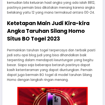
kemudian bila keluaran hasil angka yang ada ialah 8812,
pastinya pemain bisa dikatakan menang karena angka
belakang yaitu 12 yang mana termaksud antara 00-24.
Ketetapan Main Judi Kira-kira
Angka Taruhan Silang Homo
Situs BO Togel 2023
Permainkan taruhan togel terpercaya dan terbaik pasti
jadi satu opsi blog judi yang bisa dihandalkan baik
terpenting dalam mendapati keuntungan yang begitu
besar. Siapa saja beberapa betaruh pastinya dapat
kasih ketenteraman yang dapat diuntungkan. Pemain
dapat juga bermain BO togel di model taruhan Silang
Homo dengan langkah ringan menang.