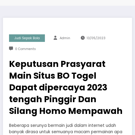
Judi Sepak Bola
Admin
13/05/2023
0 Comments
Keputusan Prasyarat
Main Situs BO Togel
Dapat dipercaya 2023
tengah Pinggir Dan
Silang Homo Mempawah
Beberapa serunya bermain judi dalam internet udah
banyak dirasa untuk semuanya macam permainan apa