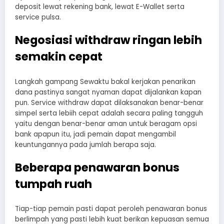
deposit lewat rekening bank, lewat E-Wallet serta
service pulsa.
Negosiasi withdraw ringan lebih
semakin cepat
Langkah gampang Sewaktu bakal kerjakan penarikan
dana pastinya sangat nyaman dapat dijalankan kapan
pun. Service withdraw dapat dilaksanakan benar-benar
simpel serta lebiih cepat adalah secara paling tangguh
yaitu dengan benar-benar aman untuk beragam opsi
bank apapun itu, jadi pemain dapat mengambil
keuntungannya pada jumlah berapa saja.
Beberapa penawaran bonus
tumpah ruah
Tiap-tiap pemain pasti dapat peroleh penawaran bonus
berlimpah yang pasti lebih kuat berikan kepuasan semua