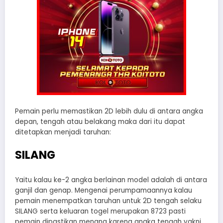
Pemain perlu memastikan 2D lebih dulu di antara angka
depan, tengah atau belakang maka dari itu dapat
ditetapkan menjadi taruhan:
SILANG
Yaitu kalau ke-2 angka berlainan model adalah di antara
ganjil dan genap. Mengenai perumpamaannya kalau
pemain menempatkan taruhan untuk 2D tengah selaku
SILANG serta keluaran togel merupakan 8723 pasti
pemain dipastikan menang karena angka tengah yakni