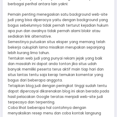
berbagai perihal antara lain yakni:
Pemain penting menegaskan satu background web-site
judi yang bisa diperacya yaitu dengan background yang
bagus sebelumnya tidak pernah terturut kejadian hukum
apa pun dan awalnya tidak pernah alami blokir atau
sediakan link alternative.
Semestinya putuskan situs eksper yang memang telah
bekerja cukuplah lama misalkan merupakan sepanjang
lebih kurang lima tahun.
Tentukan web judi yang punyai rekam jejak yang baik
dan masalah ini dapat anda tonton jika situs udah
banyak memiliki peserta terus aktif main tiap hari dan
situs lantas tentu saja kerap temukan komentar yang
bagus dari beberapa anggota.
Tetapkan blog judi dengan peringkat tinggi sudah tentu
dapat dipercayai dikarenakan blog ini akan berada pada
hasil pelacakan Google teratas menjadi web-site judi
terpecaya dan terpenting.
Coba lihat beberapa hal contohnya dengan
menyaksikan resep menu dan coba kontak langsung