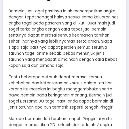
Bermain judi togel pastinya ialah menempatkan angka
dengan tepat sebagai halnya sesuai sama keluaran hasil
angka togel pada pasaran yang di ikuti. Buat main judi
togel terka angka dengan cara tepat jadi pemain
tentunya dapat merasai semua keamanan taruhan
sehari-harinya yang lebih nyaman serta aman. Siapa-
siapa saja pastinya dapat peroleh semua serunya
taruhan togel online sebab bebas menunjuk jenis
taruhan yang mendapat dimainkan dengan cara bebas
kapan saja dan dimana saja.
Tentu beberapa betaruh dapat merasai semua
kehebohan dan ketenteraman khusus dalam taruhan
karena itu masalah ini begitu menggembirakan serta
bawa pemain pada keringanan menang. Bermain judi
togel Bersama BO togel pasti anda dapat bermain di
jenis taruhan apa pun termask seperti tengah Pinggir.
Metode bermain dari taruhan tengah Pinggir ini yaitu
dengan memastikan 2D terlebih dulu adalah 2 angka