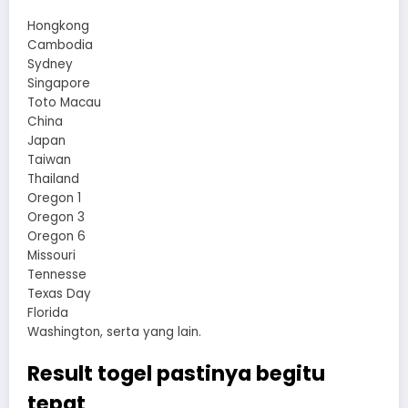
Hongkong
Cambodia
Sydney
Singapore
Toto Macau
China
Japan
Taiwan
Thailand
Oregon 1
Oregon 3
Oregon 6
Missouri
Tennesse
Texas Day
Florida
Washington, serta yang lain.
Result togel pastinya begitu
tepat