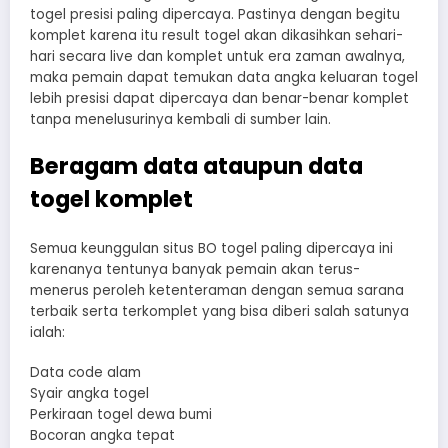
togel presisi paling dipercaya. Pastinya dengan begitu
komplet karena itu result togel akan dikasihkan sehari-
hari secara live dan komplet untuk era zaman awalnya,
maka pemain dapat temukan data angka keluaran togel
lebih presisi dapat dipercaya dan benar-benar komplet
tanpa menelusurinya kembali di sumber lain.
Beragam data ataupun data
togel komplet
Semua keunggulan situs BO togel paling dipercaya ini
karenanya tentunya banyak pemain akan terus-
menerus peroleh ketenteraman dengan semua sarana
terbaik serta terkomplet yang bisa diberi salah satunya
ialah:
Data code alam
Syair angka togel
Perkiraan togel dewa bumi
Bocoran angka tepat