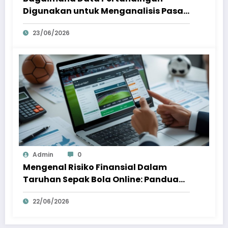
Digunakan untuk Menganalisis Pasar
1X2 di Industri Perjudian
23/06/2026
Admin
0
Mengenal Risiko Finansial Dalam
Taruhan Sepak Bola Online: Panduan
Menyusun Strategi Cerdas
22/06/2026