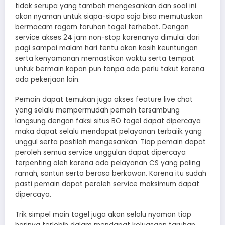
tidak serupa yang tambah mengesankan dan soal ini
akan nyaman untuk siapa-siapa saja bisa memutuskan
bermacam ragam taruhan togel terhebat. Dengan
service akses 24 jam non-stop karenanya dimulai dari
pagi sampai malam hari tentu akan kasih keuntungan
serta kenyamanan memastikan waktu serta tempat
untuk bermain kapan pun tanpa ada perlu takut karena
ada pekerjaan lain.
Pemain dapat temukan juga akses feature live chat
yang selalu mempermudah pemain tersambung
langsung dengan faksi situs BO togel dapat dipercaya
maka dapat selalu mendapat pelayanan terbaiik yang
unggul serta pastilah mengesankan. Tiap pemain dapat
peroleh semua service unggulan dapat dipercaya
terpenting oleh karena ada pelayanan CS yang paling
ramah, santun serta berasa berkawan. Karena itu sudah
pasti pemain dapat peroleh service maksimum dapat
dipercaya.
Trik simpel main togel juga akan selalu nyaman tiap