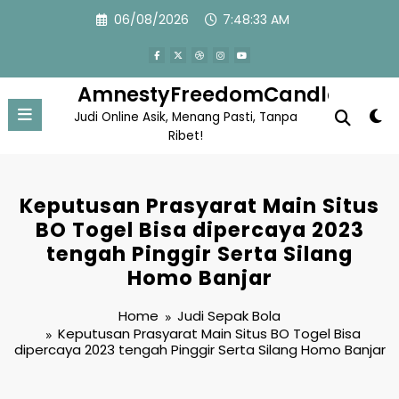
Skip
06/08/2026
7:48:34 AM
to
content
AmnestyFreedomCandles
Judi Online Asik, Menang Pasti, Tanpa
Ribet!
Keputusan Prasyarat Main Situs
BO Togel Bisa dipercaya 2023
tengah Pinggir Serta Silang
Homo Banjar
Home
Judi Sepak Bola
Keputusan Prasyarat Main Situs BO Togel Bisa
dipercaya 2023 tengah Pinggir Serta Silang Homo Banjar