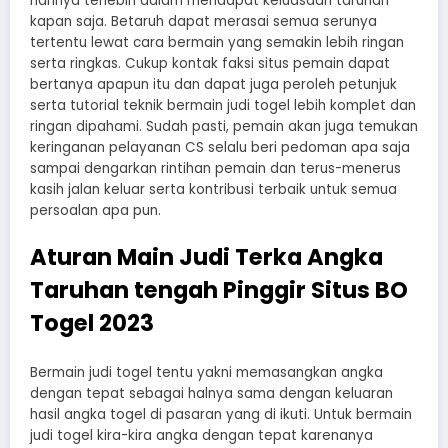
harinya terlebih dalam mendapat keluasaan taruhan
kapan saja. Betaruh dapat merasai semua serunya
tertentu lewat cara bermain yang semakin lebih ringan
serta ringkas. Cukup kontak faksi situs pemain dapat
bertanya apapun itu dan dapat juga peroleh petunjuk
serta tutorial teknik bermain judi togel lebih komplet dan
ringan dipahami. Sudah pasti, pemain akan juga temukan
keringanan pelayanan CS selalu beri pedoman apa saja
sampai dengarkan rintihan pemain dan terus-menerus
kasih jalan keluar serta kontribusi terbaik untuk semua
persoalan apa pun.
Aturan Main Judi Terka Angka
Taruhan tengah Pinggir Situs BO
Togel 2023
Bermain judi togel tentu yakni memasangkan angka
dengan tepat sebagai halnya sama dengan keluaran
hasil angka togel di pasaran yang di ikuti. Untuk bermain
judi togel kira-kira angka dengan tepat karenanya