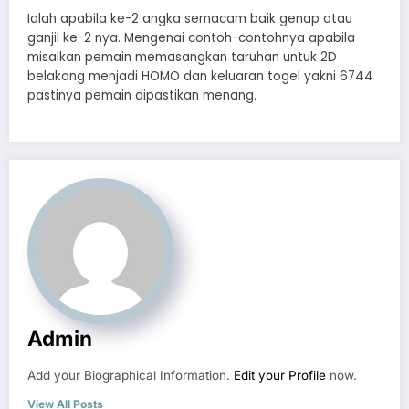
Ialah apabila ke-2 angka semacam baik genap atau
ganjil ke-2 nya. Mengenai contoh-contohnya apabila
misalkan pemain memasangkan taruhan untuk 2D
belakang menjadi HOMO dan keluaran togel yakni 6744
pastinya pemain dipastikan menang.
Admin
Add your Biographical Information.
Edit your Profile
now.
View All Posts