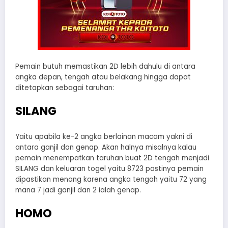
Pemain butuh memastikan 2D lebih dahulu di antara
angka depan, tengah atau belakang hingga dapat
ditetapkan sebagai taruhan:
SILANG
Yaitu apabila ke-2 angka berlainan macam yakni di
antara ganjil dan genap. Akan halnya misalnya kalau
pemain menempatkan taruhan buat 2D tengah menjadi
SILANG dan keluaran togel yaitu 8723 pastinya pemain
dipastikan menang karena angka tengah yaitu 72 yang
mana 7 jadi ganjil dan 2 ialah genap.
HOMO