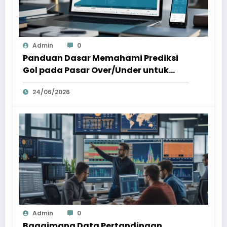
Admin
0
Panduan Dasar Memahami Prediksi
Gol pada Pasar Over/Under untuk
Pemula
24/06/2026
Admin
0
Bagaimana Data Pertandingan