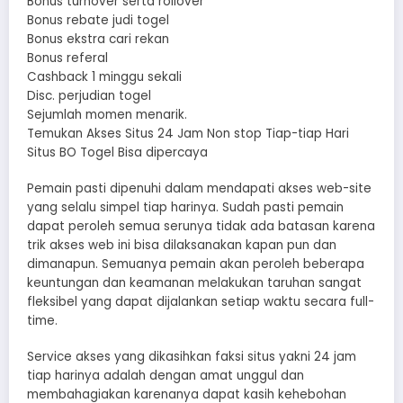
Bonus turnover serta rollover
Bonus rebate judi togel
Bonus ekstra cari rekan
Bonus referal
Cashback 1 minggu sekali
Disc. perjudian togel
Sejumlah momen menarik.
Temukan Akses Situs 24 Jam Non stop Tiap-tiap Hari
Situs BO Togel Bisa dipercaya
Pemain pasti dipenuhi dalam mendapati akses web-site
yang selalu simpel tiap harinya. Sudah pasti pemain
dapat peroleh semua serunya tidak ada batasan karena
trik akses web ini bisa dilaksanakan kapan pun dan
dimanapun. Semuanya pemain akan peroleh beberapa
keuntungan dan keamanan melakukan taruhan sangat
fleksibel yang dapat dijalankan setiap waktu secara full-
time.
Service akses yang dikasihkan faksi situs yakni 24 jam
tiap harinya adalah dengan amat unggul dan
membahagiakan karenanya dapat kasih kehebohan