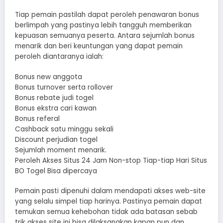
Tiap pemain pastilah dapat peroleh penawaran bonus
berlimpah yang pastinya lebih tangguh memberikan
kepuasan semuanya peserta. Antara sejumlah bonus
menarik dan beri keuntungan yang dapat pemain
peroleh diantaranya ialah:
Bonus new anggota
Bonus turnover serta rollover
Bonus rebate judi togel
Bonus ekstra cari kawan
Bonus referal
Cashback satu minggu sekali
Discount perjudian togel
Sejumlah moment menarik.
Peroleh Akses Situs 24 Jam Non-stop Tiap-tiap Hari Situs
BO Togel Bisa dipercaya
Pemain pasti dipenuhi dalam mendapati akses web-site
yang selalu simpel tiap harinya. Pastinya pemain dapat
temukan semua kehebohan tidak ada batasan sebab
trik akses site ini bisa dilaksanakan kapan pun dan