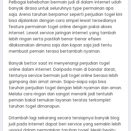
Pelbagai kehebohan bermain judi di dalam internet udah
banyak dirasa untuk seluruhnya type permainan apa
saja. Arena taruhan berpamor seperti perjudian togel kini
bisa dijalankan dengan cara simpel lewat tersedianya
feature permainan togel online dengan pakai akses
internet. Lewat service jaringan internet yang tambah
lebih ringan serta pastilah benar-benar efisien
dilaksanakan dimana saja dan kapan saja jadi tentu
membuat pemain terasa bertambah nyaman.
Banyak bettor saat ini menyenangi perjudian togel
online dalam internet. Daripada main di bandar darat,
tentunya service bermain judi togel online berasa lebih
gampang dan amat aman. Siapa-siapa saja bisa
taruhan perjudian togel dengan lebih nyaman dan aman.
Melalui cara ringan dan sangat menarik jadi tentulah
pemain bakal temukan layanan teratas terkomplet
taruhan togel dimanapun.
Ditambah lagi sekarang secara tersiapnya banyak blog
judi pada internet dapat beri service yang semakin lebih
unggul dalam permainkan taruhan togel. Meski begitu,