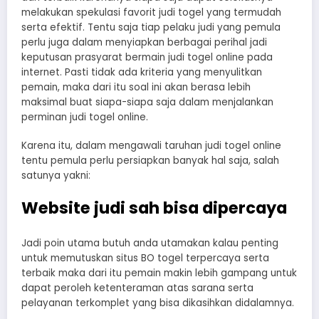
melakukan spekulasi favorit judi togel yang termudah
serta efektif. Tentu saja tiap pelaku judi yang pemula
perlu juga dalam menyiapkan berbagai perihal jadi
keputusan prasyarat bermain judi togel online pada
internet. Pasti tidak ada kriteria yang menyulitkan
pemain, maka dari itu soal ini akan berasa lebih
maksimal buat siapa-siapa saja dalam menjalankan
perminan judi togel online.
Karena itu, dalam mengawali taruhan judi togel online
tentu pemula perlu persiapkan banyak hal saja, salah
satunya yakni:
Website judi sah bisa dipercaya
Jadi poin utama butuh anda utamakan kalau penting
untuk memutuskan situs BO togel terpercaya serta
terbaik maka dari itu pemain makin lebih gampang untuk
dapat peroleh ketenteraman atas sarana serta
pelayanan terkomplet yang bisa dikasihkan didalamnya.