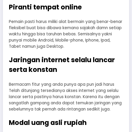
Piranti tempat online
Pemain pasti harus miliki alat bermain yang benar-benar
fleksibel buat bisa dibawa kemana sajakah damn setiap
waktu hingga bisa taruhan bebas. Semisalnya yakni
punyai mobile Android, Mobile-phone, Iphone, Ipad,
Tabet namun juga Desktop.
Jaringan internet selalu lancar
serta konstan
Bermacam fitur yang anda punya apa pun jadi harus
Telah ditunjang tersedianya akses internet yang selalu
lancar serta pastinya harus konstan. Karena itu dengan
sangatlah gampang anda dapat temukan jaringan yang
sebelumnya tak pernah ada rintangan sedikit juga.
Modal uang asli rupiah