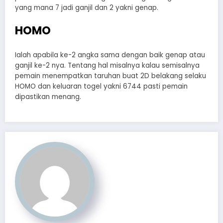
yang mana 7 jadi ganjil dan 2 yakni genap.
HOMO
Ialah apabila ke-2 angka sama dengan baik genap atau
ganjil ke-2 nya. Tentang hal misalnya kalau semisalnya
pemain menempatkan taruhan buat 2D belakang selaku
HOMO dan keluaran togel yakni 6744 pasti pemain
dipastikan menang.