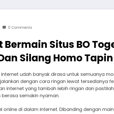
0 Comments
 Bermain Situs BO Toge
 Dan Silang Homo Tapin
internet udah banyak dirasa untuk semuanya mo
a dijalankan dengan cara ringan lewat tersedianya 
n internet yang tambah lebih ringan dan pastilah
n berasa semakin nyaman.
l online di dalam internet. Dibanding dengan mai