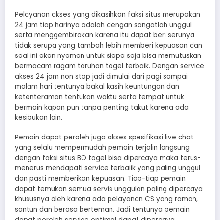
Pelayanan akses yang dikasihkan faksi situs merupakan
24 jam tiap harinya adalah dengan sangatlah unggul
serta menggembirakan karena itu dapat beri serunya
tidak serupa yang tambah lebih memberi kepuasan dan
soal ini akan nyaman untuk siapa saja bisa memutuskan
bermacam ragam taruhan togel terbaik. Dengan service
akses 24 jam non stop jadi dimulai dari pagi sampai
malam hari tentunya bakal kasih keuntungan dan
ketenteraman tentukan waktu serta tempat untuk
bermain kapan pun tanpa penting takut karena ada
kesibukan lain.
Pemain dapat peroleh juga akses spesifikasi live chat
yang selalu mempermudah pemain terjalin langsung
dengan faksi situs BO togel bisa dipercaya maka terus-
menerus mendapati service terbaiik yang paling unggul
dan pasti memberikan kepuasan. Tiap-tiap pemain
dapat temukan semua servis unggulan paling dipercaya
khususnya oleh karena ada pelayanan CS yang ramah,
santun dan berasa berteman. Jadi tentunya pemain
dapat peroleh service optimal dapat dipercaya.