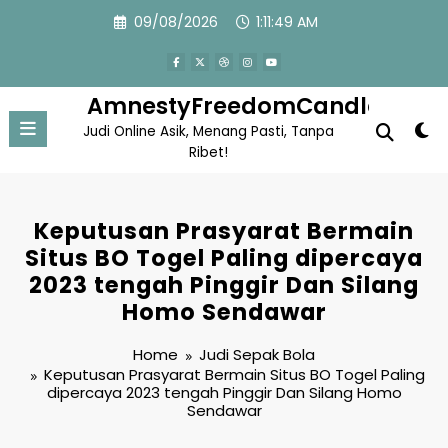
Skip
09/08/2026
1:11:50 AM
to
content
AmnestyFreedomCandles
Judi Online Asik, Menang Pasti, Tanpa
Ribet!
Keputusan Prasyarat Bermain
Situs BO Togel Paling dipercaya
2023 tengah Pinggir Dan Silang
Homo Sendawar
Home
Judi Sepak Bola
Keputusan Prasyarat Bermain Situs BO Togel Paling
dipercaya 2023 tengah Pinggir Dan Silang Homo
Sendawar