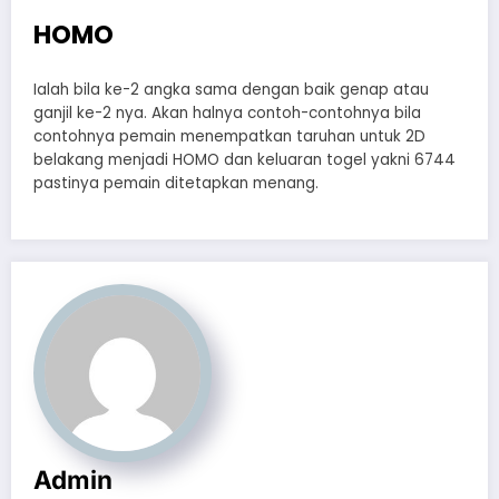
HOMO
Ialah bila ke-2 angka sama dengan baik genap atau
ganjil ke-2 nya. Akan halnya contoh-contohnya bila
contohnya pemain menempatkan taruhan untuk 2D
belakang menjadi HOMO dan keluaran togel yakni 6744
pastinya pemain ditetapkan menang.
Admin