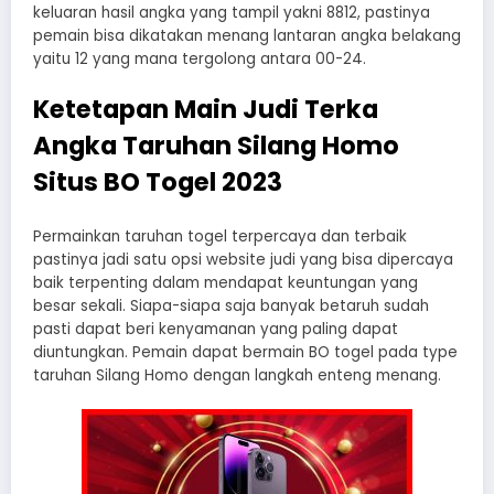
keluaran hasil angka yang tampil yakni 8812, pastinya
pemain bisa dikatakan menang lantaran angka belakang
yaitu 12 yang mana tergolong antara 00-24.
Ketetapan Main Judi Terka
Angka Taruhan Silang Homo
Situs BO Togel 2023
Permainkan taruhan togel terpercaya dan terbaik
pastinya jadi satu opsi website judi yang bisa dipercaya
baik terpenting dalam mendapat keuntungan yang
besar sekali. Siapa-siapa saja banyak betaruh sudah
pasti dapat beri kenyamanan yang paling dapat
diuntungkan. Pemain dapat bermain BO togel pada type
taruhan Silang Homo dengan langkah enteng menang.