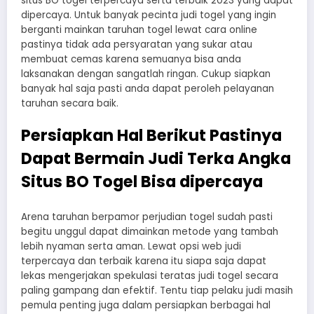
situs BO togel terpercaya serta terbaik 2023 yang dapat
dipercaya. Untuk banyak pecinta judi togel yang ingin
berganti mainkan taruhan togel lewat cara online
pastinya tidak ada persyaratan yang sukar atau
membuat cemas karena semuanya bisa anda
laksanakan dengan sangatlah ringan. Cukup siapkan
banyak hal saja pasti anda dapat peroleh pelayanan
taruhan secara baik.
Persiapkan Hal Berikut Pastinya
Dapat Bermain Judi Terka Angka
Situs BO Togel Bisa dipercaya
Arena taruhan berpamor perjudian togel sudah pasti
begitu unggul dapat dimainkan metode yang tambah
lebih nyaman serta aman. Lewat opsi web judi
terpercaya dan terbaik karena itu siapa saja dapat
lekas mengerjakan spekulasi teratas judi togel secara
paling gampang dan efektif. Tentu tiap pelaku judi masih
pemula penting juga dalam persiapkan berbagai hal