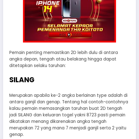
Pemain penting memastikan 2D lebih dulu di antara
angka depan, tengah atau belakang hingga dapat
ditetapkan selaku taruhan:
SILANG
Merupakan apabila ke-2 angka berlainan type adalah di
antara ganjil dan genap. Tentang hal contoh-contohnya
kalau pemain memasangkan taruhan buat 2D tengah
jadi SILANG dan keluaran togel yakni 8723 pasti pemain
dikatakan menang dikarenakan angka tengah
merupakan 72 yang mana 7 menjadi ganjil serta 2 yaitu
genap.