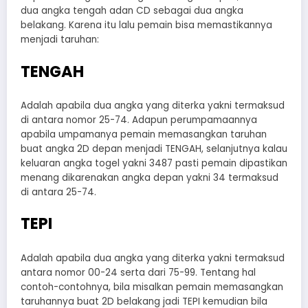
dua angka tengah adan CD sebagai dua angka
belakang. Karena itu lalu pemain bisa memastikannya
menjadi taruhan:
TENGAH
Adalah apabila dua angka yang diterka yakni termaksud
di antara nomor 25-74. Adapun perumpamaannya
apabila umpamanya pemain memasangkan taruhan
buat angka 2D depan menjadi TENGAH, selanjutnya kalau
keluaran angka togel yakni 3487 pasti pemain dipastikan
menang dikarenakan angka depan yakni 34 termaksud
di antara 25-74.
TEPI
Adalah apabila dua angka yang diterka yakni termaksud
antara nomor 00-24 serta dari 75-99. Tentang hal
contoh-contohnya, bila misalkan pemain memasangkan
taruhannya buat 2D belakang jadi TEPI kemudian bila