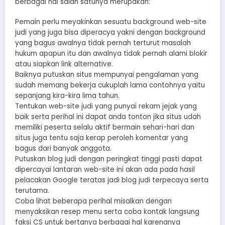
berbagai hal salah satunya merupakan:
Pemain perlu meyakinkan sesuatu background web-site
judi yang juga bisa diperacya yakni dengan background
yang bagus awalnya tidak pernah terturut masalah
hukum apapun itu dan awalnya tidak pernah alami blokir
atau siapkan link alternative.
Baiknya putuskan situs mempunyai pengalaman yang
sudah memang bekerja cukuplah lama contohnya yaitu
sepanjang kira-kira lima tahun.
Tentukan web-site judi yang punyai rekam jejak yang
baik serta perihal ini dapat anda tonton jika situs udah
memiliki peserta selalu aktif bermain sehari-hari dan
situs juga tentu saja kerap peroleh komentar yang
bagus dari banyak anggota.
Putuskan blog judi dengan peringkat tinggi pasti dapat
dipercayai lantaran web-site ini akan ada pada hasil
pelacakan Google teratas jadi blog judi terpecaya serta
terutama.
Coba lihat beberapa perihal misalkan dengan
menyaksikan resep menu serta coba kontak langsung
faksi CS untuk bertanya berbagai hal karenanya