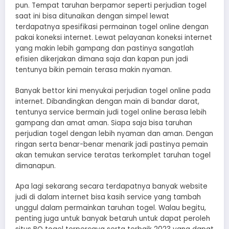
pun. Tempat taruhan berpamor seperti perjudian togel
saat ini bisa ditunaikan dengan simpel lewat
terdapatnya spesifikasi permainan togel online dengan
pakai koneksi internet. Lewat pelayanan koneksi internet
yang makin lebih gampang dan pastinya sangatlah
efisien dikerjakan dimana saja dan kapan pun jadi
tentunya bikin pemain terasa makin nyaman.
Banyak bettor kini menyukai perjudian togel online pada
internet. Dibandingkan dengan main di bandar darat,
tentunya service bermain judi togel online berasa lebih
gampang dan amat aman. Siapa saja bisa taruhan
perjudian togel dengan lebih nyaman dan aman. Dengan
ringan serta benar-benar menarik jadi pastinya pemain
akan temukan service teratas terkomplet taruhan togel
dimanapun.
Apa lagi sekarang secara terdapatnya banyak website
judi di dalam internet bisa kasih service yang tambah
unggul dalam permainkan taruhan togel. Walau begitu,
penting juga untuk banyak betaruh untuk dapat peroleh