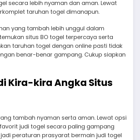
togel secara lebih nyaman dan aman. Lewat
erkomplet taruhan togel dimanapun.
yanan yang tambah lebih unggul dalam
temukan situs BO togel terpercaya serta
an taruhan togel dengan online pasti tidak
dengan benar-benar gampang. Cukup siapkan
i Kira-kira Angka Situs
e yang tambah nyaman serta aman. Lewat opsi
favorit judi togel secara paling gampang
jadi peraturan prasyarat bermain judi togel