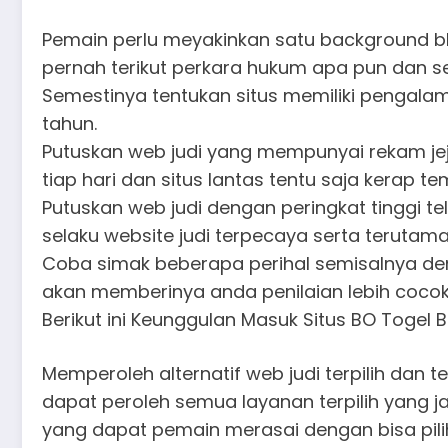
Pemain perlu meyakinkan satu background b
pernah terikut perkara hukum apa pun dan seb
Semestinya tentukan situs memiliki pengala
tahun.
Putuskan web judi yang mempunyai rekam jejak
tiap hari dan situs lantas tentu saja kerap
Putuskan web judi dengan peringkat tinggi te
selaku website judi terpecaya serta terutama
Coba simak beberapa perihal semisalnya den
akan memberinya anda penilaian lebih cocok 
Berikut ini Keunggulan Masuk Situs BO Togel
Memperoleh alternatif web judi terpilih dan 
dapat peroleh semua layanan terpilih yang 
yang dapat pemain merasai dengan bisa pilih