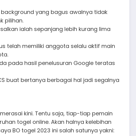
n background yang bagus awalnya tidak
 pilihan.
alkan ialah sepanjang lebih kurang lima
s telah memiliki anggota selalu aktif main
ta.
 ada pada hasil penelusuran Google teratas
S buat bertanya berbagai hal jadi segalnya
erasai kini. Tentu saja, tiap-tiap pemain
han togel online. Akan halnya kelebihan
ya BO togel 2023 ini salah satunya yakni: