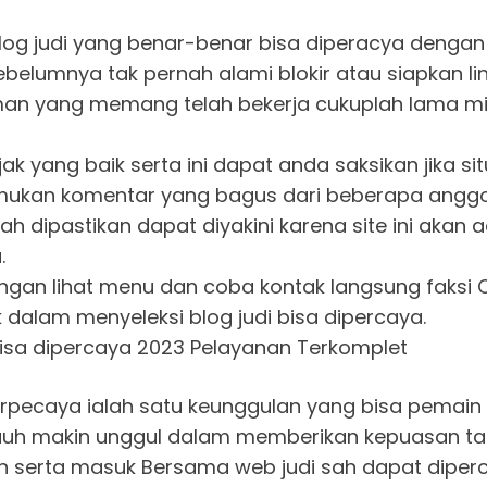
log judi yang benar-benar bisa diperacya denga
elumnya tak pernah alami blokir atau siapkan link
man yang memang telah bekerja cukuplah lama mis
 yang baik serta ini dapat anda saksikan jika situ
 temukan komentar yang bagus dari beberapa anggo
lah dipastikan dapat diyakini karena site ini akan
.
gan lihat menu dan coba kontak langsung faksi C
dalam menyeleksi blog judi bisa dipercaya.
 Bisa dipercaya 2023 Pelayanan Terkomplet
terpecaya ialah satu keunggulan yang bisa pemain m
jauh makin unggul dalam memberikan kepuasan taru
 serta masuk Bersama web judi sah dapat diperca