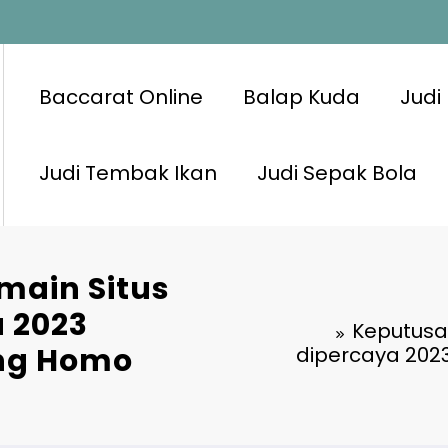
Baccarat Online
Balap Kuda
Judi
Judi Tembak Ikan
Judi Sepak Bola
main Situs
a 2023
Keputusa
ang Homo
dipercaya 202