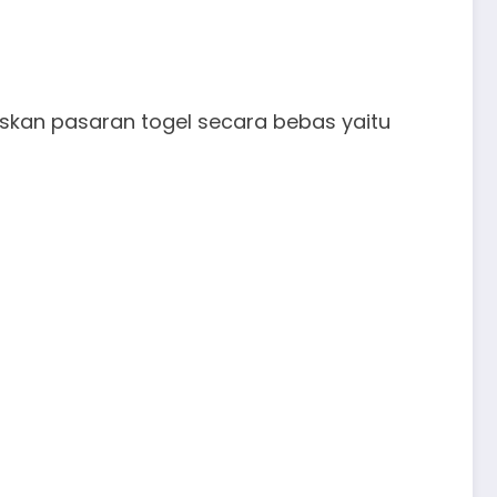
kan pasaran togel secara bebas yaitu