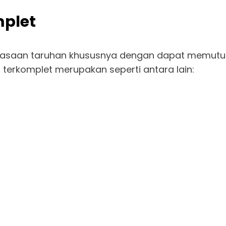
mplet
luasaan taruhan khususnya dengan dapat memutus
terkomplet merupakan seperti antara lain: