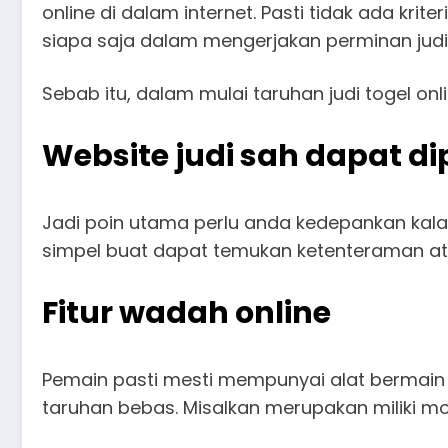
online di dalam internet. Pasti tidak ada krite
siapa saja dalam mengerjakan perminan judi 
Sebab itu, dalam mulai taruhan judi togel onl
Website judi sah dapat d
Jadi poin utama perlu anda kedepankan kala
simpel buat dapat temukan ketenteraman ata
Fitur wadah online
Pemain pasti mesti mempunyai alat bermain 
taruhan bebas. Misalkan merupakan miliki mo