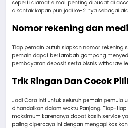
seperti alamat e mail penting dibuaat di acc
dikontak kapan pun jadi ke-2 nya sebagai alat
Nomor rekening dan media 
Tiap pemain butuh siapkan nomor rekening s
pemain dapat bertambah gampang menyediaka
pembayaran deposit serta bisnis withdraw le
Trik Ringan Dan Cocok Pil
Jadi Cara inti untuk seluruh pemain pemula 
dihandalkan dalam waktu Panjang. Tiap-tiap
maksimum karenanya dapat kasih service yang
paling dipercaya ini dengan mengaplikasikan