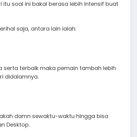
itu soal ini bakal berasa lebih intensif buat
ihal saja, antara lain ialah:
a serta terbaik maka pemain tambah lebih
ri didalamnya.
ajakah damn sewaktu-waktu hingga bisa
an Desktop.