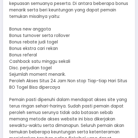
kepuasan semuanya peserta. Di antara beberapa bonus
menarik serta beri keuntungan yang dapat pemain
temukan misalnya yaitu:
Bonus new anggota
Bonus turnover serta rollover
Bonus rebate judi togel
Bonus ekstra cari rekan
Bonus referal
Cashback satu minggu sekali
Disc. perjudian togel
Sejumlah moment menarik.
Peroleh Akses Situs 24 Jam Non stop Tiap-tiap Hari Situs
BO Togel Bisa dipercaya
Pemain pasti dipenuhi dalam mendapat akses site yang
terus ringan sehari-harinya. Sudah pasti pemain dapat
peroleh semua serunya tidak ada batasan sebab
memang metode akses website ini bisa dikerjakan
sewaktu-waktu serta dimanapun. Seluruh pemain akan
temukan beberapa keuntungan serta ketenteraman