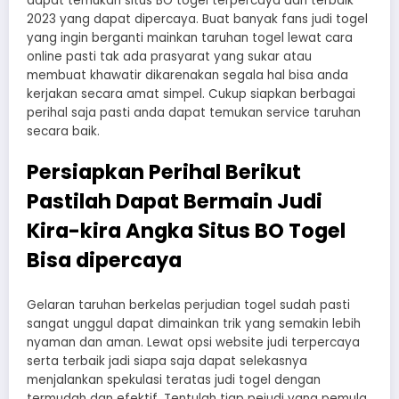
dapat temukan situs BO togel terpercaya dan terbaik
2023 yang dapat dipercaya. Buat banyak fans judi togel
yang ingin berganti mainkan taruhan togel lewat cara
online pasti tak ada prasyarat yang sukar atau
membuat khawatir dikarenakan segala hal bisa anda
kerjakan secara amat simpel. Cukup siapkan berbagai
perihal saja pasti anda dapat temukan service taruhan
secara baik.
Persiapkan Perihal Berikut
Pastilah Dapat Bermain Judi
Kira-kira Angka Situs BO Togel
Bisa dipercaya
Gelaran taruhan berkelas perjudian togel sudah pasti
sangat unggul dapat dimainkan trik yang semakin lebih
nyaman dan aman. Lewat opsi website judi terpercaya
serta terbaik jadi siapa saja dapat selekasnya
menjalankan spekulasi teratas judi togel dengan
termudah dan efektif. Tentulah tiap pejudi yang pemula