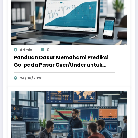
Admin
0
Panduan Dasar Memahami Prediksi
Gol pada Pasar Over/Under untuk
Pemula
24/06/2026