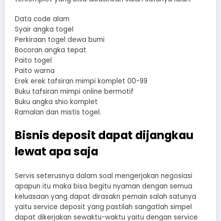
Data code alam
Syair angka togel
Perkiraan togel dewa bumi
Bocoran angka tepat
Paito togel
Paito warna
Erek erek tafsiran mimpi komplet 00-99
Buku tafsiran mimpi online bermotif
Buku angka shio komplet
Ramalan dan mistis togel.
Bisnis deposit dapat dijangkau
lewat apa saja
Servis seterusnya dalam soal mengerjakan negosiasi
apapun itu maka bisa begitu nyaman dengan semua
keluasaan yang dapat dirasakn pemain salah satunya
yaitu service deposit yang pastilah sangatlah simpel
dapat dikerjakan sewaktu-waktu yaitu dengan service