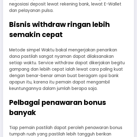
negosiasi deposit lewat rekening bank, lewat E-Wallet
dan pelayanan pulsa.
Bisnis withdraw ringan lebih
semakin cepat
Metode simpel Waktu bakal mengerjakan penarikan
dana pastilah sangat nyaman dapat dilaksanakan
setiap waktu. Service withdraw dapat dikerjakan begitu
gampang dan lebiih cepat ialah lewat cara paling kuat
dengan benar-benar aman buat beragam opsi bank
apapun itu, karena itu pemain dapat mengambil
keuntungannya dalam jumlah berapa saja.
Pelbagai penawaran bonus
banyak
Tiap pemain pastilah dapat peroleh penawaran bonus
tumpah ruah yang pastilah lebih tangguh berikan