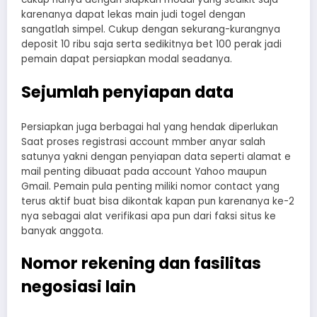
karenanya dapat lekas main judi togel dengan
sangatlah simpel. Cukup dengan sekurang-kurangnya
deposit 10 ribu saja serta sedikitnya bet 100 perak jadi
pemain dapat persiapkan modal seadanya.
Sejumlah penyiapan data
Persiapkan juga berbagai hal yang hendak diperlukan
Saat proses registrasi account mmber anyar salah
satunya yakni dengan penyiapan data seperti alamat e
mail penting dibuaat pada account Yahoo maupun
Gmail. Pemain pula penting miliki nomor contact yang
terus aktif buat bisa dikontak kapan pun karenanya ke-2
nya sebagai alat verifikasi apa pun dari faksi situs ke
banyak anggota.
Nomor rekening dan fasilitas
negosiasi lain