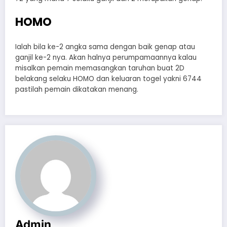
HOMO
Ialah bila ke-2 angka sama dengan baik genap atau
ganjil ke-2 nya. Akan halnya perumpamaannya kalau
misalkan pemain memasangkan taruhan buat 2D
belakang selaku HOMO dan keluaran togel yakni 6744
pastilah pemain dikatakan menang.
Admin