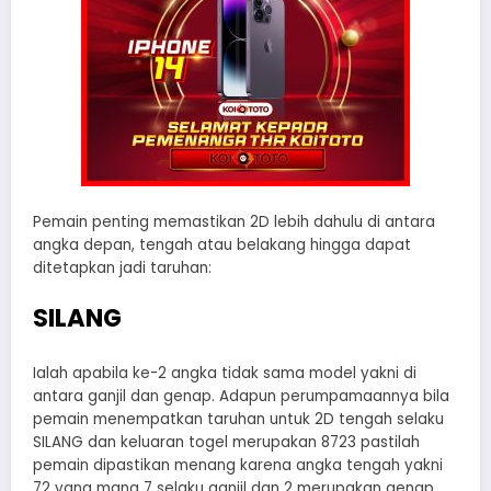
Pemain penting memastikan 2D lebih dahulu di antara
angka depan, tengah atau belakang hingga dapat
ditetapkan jadi taruhan:
SILANG
Ialah apabila ke-2 angka tidak sama model yakni di
antara ganjil dan genap. Adapun perumpamaannya bila
pemain menempatkan taruhan untuk 2D tengah selaku
SILANG dan keluaran togel merupakan 8723 pastilah
pemain dipastikan menang karena angka tengah yakni
72 yang mana 7 selaku ganjil dan 2 merupakan genap.