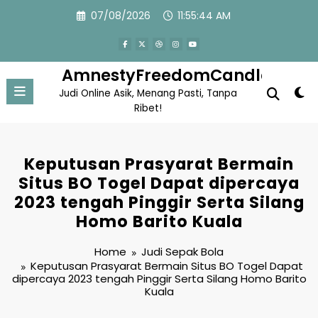
Skip
07/08/2026
11:55:45 AM
to
content
AmnestyFreedomCandles
Judi Online Asik, Menang Pasti, Tanpa
Ribet!
Keputusan Prasyarat Bermain
Situs BO Togel Dapat dipercaya
2023 tengah Pinggir Serta Silang
Homo Barito Kuala
Home
Judi Sepak Bola
Keputusan Prasyarat Bermain Situs BO Togel Dapat
dipercaya 2023 tengah Pinggir Serta Silang Homo Barito
Kuala