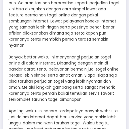
pun. Gelaran taruhan berprestise seperti perjudian togel
kini bisa dikerjakan dengan cara simpel lewat ada
feature permainan togel online dengan pakai
sambungan internet. Lewat pelayanan koneksi internet
yang tambah lebih ringan serta pastinya benar-benar
efisien dilaksanakan dimana saja serta kapan pun
karenanya tentu membikin pemain terasa semakin
nyaman.
Banyak bettor waktu ini menyenangi perjudian togel
online di dalam internet. Dibanding dengan main di
bandar darat, tentu pelayanan bermain judi togel online
berasa lebih simpel serta amat aman. Siapa-siapa saja
bisa taruhan perjudian togel yang lebih nyaman dan
aman. Melalui langkah gampang serta sangat menarik
karenanya tentu pemain bakal temukan servis favorit
terkomplet taruhan togel dimanapun.
Apa lagi waktu ini secara terdapatnya banyak web-site
judi dalam internet dapat beri service yang makin lebih
unggul dalam mainkan taruhan togel. Walau begitu,