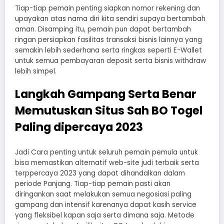
Tiap-tiap pemain penting siapkan nomor rekening dan
upayakan atas nama diri kita sendiri supaya bertambah
aman. Disamping itu, pemain pun dapat bertambah
ringan persiapkan fasilitas transaksi bisnis lainnya yang
semakin lebih sederhana serta ringkas seperti E-Wallet
untuk semua pembayaran deposit serta bisnis withdraw
lebih simpel.
Langkah Gampang Serta Benar
Memutuskan Situs Sah BO Togel
Paling dipercaya 2023
Jadi Cara penting untuk seluruh pemain pemula untuk
bisa memastikan alternatif web-site judi terbaik serta
terppercaya 2023 yang dapat dihandalkan dalam
periode Panjang. Tiap-tiap pemain pasti akan
diringankan saat melakukan semua negosiasi paling
gampang dan intensif karenanya dapat kasih service
yang fleksibel kapan saja serta dimana saja. Metode