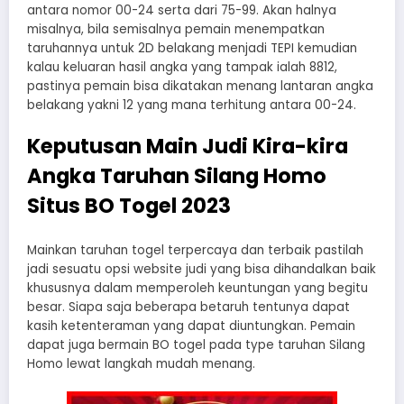
antara nomor 00-24 serta dari 75-99. Akan halnya
misalnya, bila semisalnya pemain menempatkan
taruhannya untuk 2D belakang menjadi TEPI kemudian
kalau keluaran hasil angka yang tampak ialah 8812,
pastinya pemain bisa dikatakan menang lantaran angka
belakang yakni 12 yang mana terhitung antara 00-24.
Keputusan Main Judi Kira-kira
Angka Taruhan Silang Homo
Situs BO Togel 2023
Mainkan taruhan togel terpercaya dan terbaik pastilah
jadi sesuatu opsi website judi yang bisa dihandalkan baik
khususnya dalam memperoleh keuntungan yang begitu
besar. Siapa saja beberapa betaruh tentunya dapat
kasih ketenteraman yang dapat diuntungkan. Pemain
dapat juga bermain BO togel pada type taruhan Silang
Homo lewat langkah mudah menang.