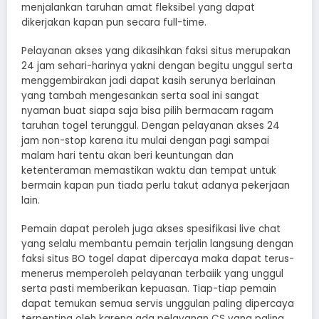
menjalankan taruhan amat fleksibel yang dapat
dikerjakan kapan pun secara full-time.
Pelayanan akses yang dikasihkan faksi situs merupakan
24 jam sehari-harinya yakni dengan begitu unggul serta
menggembirakan jadi dapat kasih serunya berlainan
yang tambah mengesankan serta soal ini sangat
nyaman buat siapa saja bisa pilih bermacam ragam
taruhan togel terunggul. Dengan pelayanan akses 24
jam non-stop karena itu mulai dengan pagi sampai
malam hari tentu akan beri keuntungan dan
ketenteraman memastikan waktu dan tempat untuk
bermain kapan pun tiada perlu takut adanya pekerjaan
lain.
Pemain dapat peroleh juga akses spesifikasi live chat
yang selalu membantu pemain terjalin langsung dengan
faksi situs BO togel dapat dipercaya maka dapat terus-
menerus memperoleh pelayanan terbaiik yang unggul
serta pasti memberikan kepuasan. Tiap-tiap pemain
dapat temukan semua servis unggulan paling dipercaya
terpenting oleh karena ada pelayanan CS yang paling