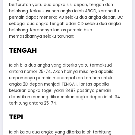
berturutan yaitu dua angka sisi depan, tengah dan
belakang. Kalau susunan angka ialah ABCD, karena itu
pemain dapat menerka AB selaku dua angka depan, BC
sebagai dua angka tengah adan CD selaku dua angka
belakang. Karenanya lantas pemain bisa
memastikannya selaku taruhan:
TENGAH
Ialah bila dua angka yang diterka yaitu termaksud
antara nomor 25-74. Akan halnya misalnya apabila
umpamanya pemain menempatkan taruhan untuk
angka 2D depan menjadi TENGAH, lantas apabila
keluaran angka togel yakni 3487 pastinya pemain
dipastikan menang dikarenakan angka depan ialah 34
terhitung antara 25-74.
TEPI
Ialah kalau dua angka yang diterka ialah terhitung