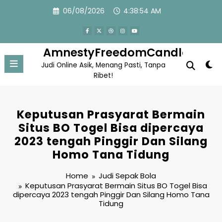
Skip
06/08/2026
4:38:55 AM
to
content
AmnestyFreedomCandles
Judi Online Asik, Menang Pasti, Tanpa
Ribet!
Keputusan Prasyarat Bermain
Situs BO Togel Bisa dipercaya
2023 tengah Pinggir Dan Silang
Homo Tana Tidung
Home
Judi Sepak Bola
Keputusan Prasyarat Bermain Situs BO Togel Bisa
dipercaya 2023 tengah Pinggir Dan Silang Homo Tana
Tidung