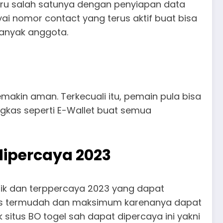
aru salah satunya dengan penyiapan data
ai nomor contact yang terus aktif buat bisa
 banyak anggota.
makin aman. Terkecuali itu, pemain pula bisa
ngkas seperti E-Wallet buat semua
 dipercaya 2023
aik dan terppercaya 2023 yang dapat
snis termudah dan maksimum karenanya dapat
situs BO togel sah dapat dipercaya ini yakni