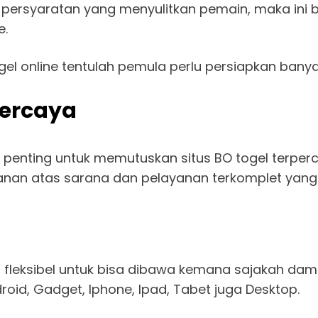
da persyaratan yang menyulitkan pemain, maka ini b
e.
el online tentulah pemula perlu persiapkan banya
percaya
penting untuk memutuskan situs BO togel terperc
nan atas sarana dan pelayanan terkomplet yang b
 fleksibel untuk bisa dibawa kemana sajakah damn
oid, Gadget, Iphone, Ipad, Tabet juga Desktop.