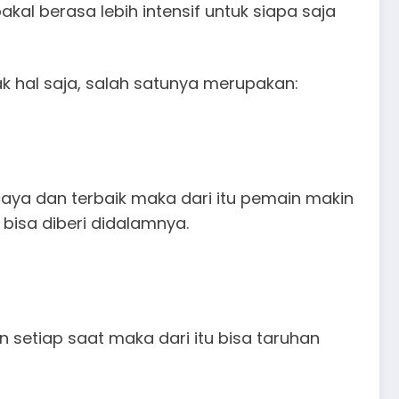
akal berasa lebih intensif untuk siapa saja
k hal saja, salah satunya merupakan:
aya dan terbaik maka dari itu pemain makin
isa diberi didalamnya.
 setiap saat maka dari itu bisa taruhan