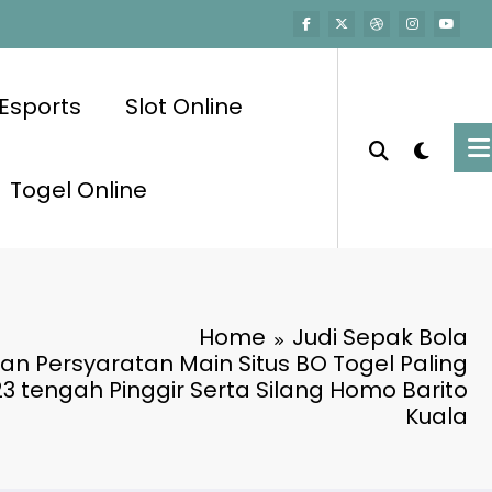
 Esports
Slot Online
Togel Online
Home
Judi Sepak Bola
an Persyaratan Main Situs BO Togel Paling
3 tengah Pinggir Serta Silang Homo Barito
Kuala