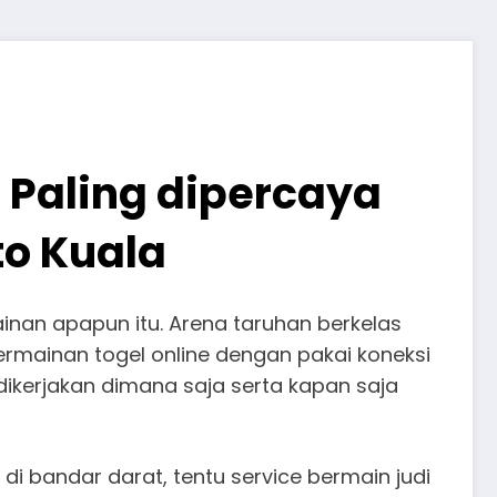
 Paling dipercaya
to Kuala
inan apapun itu. Arena taruhan berkelas
permainan togel online dengan pakai koneksi
n dikerjakan dimana saja serta kapan saja
di bandar darat, tentu service bermain judi