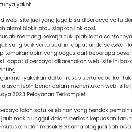
unya yakni:
 web-site judi yang juga bisa diperacya yaitu 
 alami blokir atau siapkan link opsi.
 sudah memang bekerja cukuplah lama contohnya i
k yang baik serta soal ini dapat anda saksikan ka
rap temukan opini yang bagus dari beberapa peser
asti dapat dipercayai dikarenakan web-site ini ba
enting.
 menyaksikan daftar resep serta coba kontak l
lasan lebih benar dalam menentukan web-site ju
ercaya 2023 Pelayanan Terkomplet
pecaya ialah satu kelebihan yang hendak pemain m
 jauh makin unggul dalam berikan kepuasan taruha
utuskan dan masuk Bersama blog judi sah bisa di