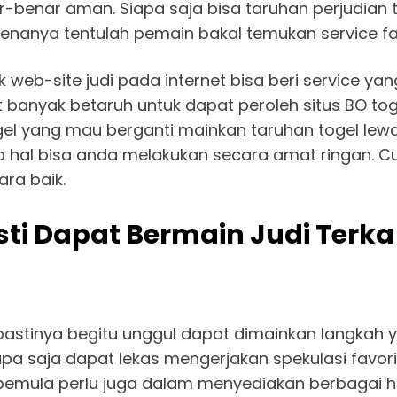
r-benar aman. Siapa saja bisa taruhan perjudian 
enanya tentulah pemain bakal temukan service fa
k web-site judi pada internet bisa beri service y
at banyak betaruh untuk dapat peroleh situs BO to
el yang mau berganti mainkan taruhan togel lewat
a hal bisa anda melakukan secara amat ringan. Cu
ra baik.
sti Dapat Bermain Judi Terka
 pastinya begitu unggul dapat dimainkan langka
siapa saja dapat lekas mengerjakan spekulasi favo
g pemula perlu juga dalam menyediakan berbagai ha