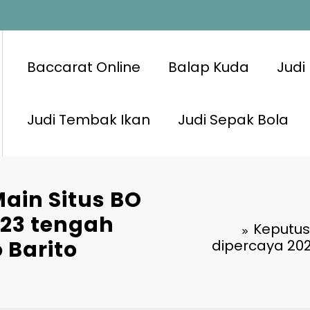
Baccarat Online
Balap Kuda
Judi
Judi Tembak Ikan
Judi Sepak Bola
ain Situs BO
023 tengah
Keputus
 Barito
dipercaya 202