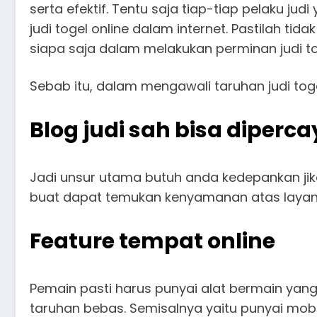
serta efektif. Tentu saja tiap-tiap pelaku j
judi togel online dalam internet. Pastilah tid
siapa saja dalam melakukan perminan judi tog
Sebab itu, dalam mengawali taruhan judi toge
Blog judi sah bisa diperc
Jadi unsur utama butuh anda kedepankan jika 
buat dapat temukan kenyamanan atas layana
Feature tempat online
Pemain pasti harus punyai alat bermain yan
taruhan bebas. Semisalnya yaitu punyai mobi