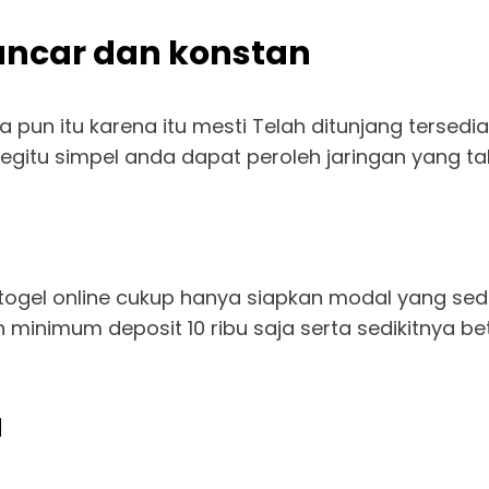
lancar dan konstan
n itu karena itu mesti Telah ditunjang tersedia
gitu simpel anda dapat peroleh jaringan yang tak
togel online cukup hanya siapkan modal yang sed
 minimum deposit 10 ribu saja serta sedikitnya be
a