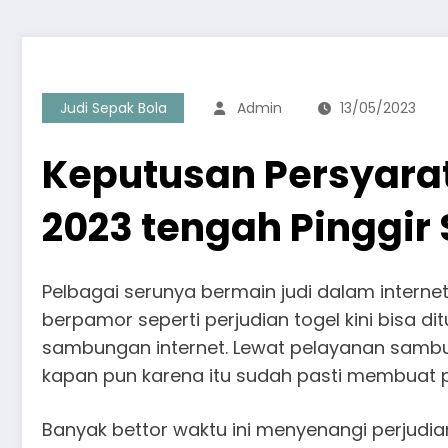
Judi Sepak Bola
Admin
13/05/2023
Keputusan Persyarat
2023 tengah Pinggir
Pelbagai serunya bermain judi dalam intern
berpamor seperti perjudian togel kini bisa d
sambungan internet. Lewat pelayanan sambun
kapan pun karena itu sudah pasti membuat
Banyak bettor waktu ini menyenangi perjudian