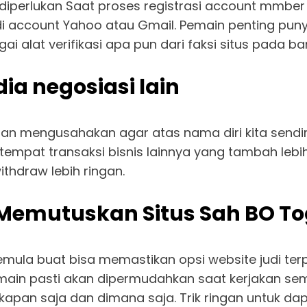
 diperlukan Saat proses registrasi account mmber
di account Yahoo atau Gmail. Pemain penting puny
i alat verifikasi apa pun dari faksi situs pada b
ia negosiasi lain
an mengusahakan agar atas nama diri kita sendi
at transaksi bisnis lainnya yang tambah lebih s
hdraw lebih ringan.
Memutuskan Situs Sah BO Tog
ula buat bisa memastikan opsi website judi terp
main pasti akan dipermudahkan saat kerjakan se
l kapan saja dan dimana saja. Trik ringan untuk da