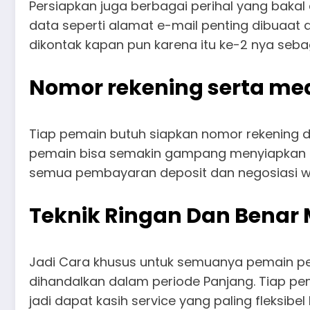
Persiapkan juga berbagai perihal yang bakal
data seperti alamat e-mail penting dibuaat 
dikontak kapan pun karena itu ke-2 nya sebaga
Nomor rekening serta med
Tiap pemain butuh siapkan nomor rekening d
pemain bisa semakin gampang menyiapkan temp
semua pembayaran deposit dan negosiasi wit
Teknik Ringan Dan Benar 
Jadi Cara khusus untuk semuanya pemain pem
dihandalkan dalam periode Panjang. Tiap pe
jadi dapat kasih service yang paling fleksibe