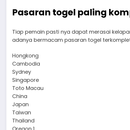
Pasaran togel paling kom
Tiap pemain pasti nya dapat merasai kelapa
adanya bermacam pasaran togel terkomplet y
Hongkong
Cambodia
Sydney
Singapore
Toto Macau
China
Japan
Taiwan
Thailand
Oregon 1