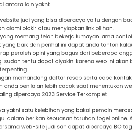
 antara lain yakni:
ebsite judi yang bisa diperacya yaitu dengan b
 alami blokir atau menyiapkan link pilihan.
 yang memang telah bekerja lumayan lama contohny
k yang baik dan perihal ini dapat anda tonton kalau
kerap peroleh opini yang bagus dari beberapa ang
gi sudah tentu dapat diyakini karena web ini aka
terpenting.
an memandang daftar resep serta coba kontak l
anda penilaian lebih cocok saat menentukan webs
Paling dipercaya 2023 Service Terkomplet
a yakni satu kelebihan yang bakal pemain merasai
gul dalam berikan kepuasan taruhan togel online
ama web-site judi sah dapat dipercaya BO togel 2