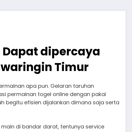
l Dapat dipercaya
awaringin Timur
permainan apa pun. Gelaran taruhan
kasi permainan togel online dengan pakai
begitu efisien dijalankan dimana saja serta
 main di bandar darat, tentunya service