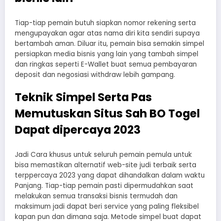
Tiap-tiap pemain butuh siapkan nomor rekening serta
mengupayakan agar atas nama diri kita sendiri supaya
bertambah aman. Diluar itu, pemain bisa semakin simpel
persiapkan media bisnis yang lain yang tambah simpel
dan ringkas seperti E-Wallet buat semua pembayaran
deposit dan negosiasi withdraw lebih gampang.
Teknik Simpel Serta Pas
Memutuskan Situs Sah BO Togel
Dapat dipercaya 2023
Jadi Cara khusus untuk seluruh pemain pemula untuk
bisa memastikan alternatif web-site judi terbaik serta
terppercaya 2023 yang dapat dihandalkan dalam waktu
Panjang. Tiap-tiap pemain pasti dipermudahkan saat
melakukan semua transaksi bisnis termudah dan
maksimum jadi dapat beri service yang paling fleksibel
kapan pun dan dimana saja. Metode simpel buat dapat