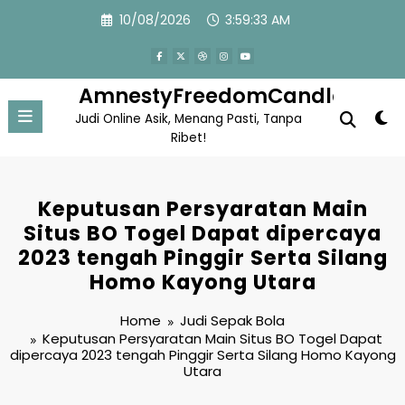
Skip
10/08/2026
3:59:34 AM
to
content
AmnestyFreedomCandles
Judi Online Asik, Menang Pasti, Tanpa
Ribet!
Keputusan Persyaratan Main
Situs BO Togel Dapat dipercaya
2023 tengah Pinggir Serta Silang
Homo Kayong Utara
Home
Judi Sepak Bola
Keputusan Persyaratan Main Situs BO Togel Dapat
dipercaya 2023 tengah Pinggir Serta Silang Homo Kayong
Utara