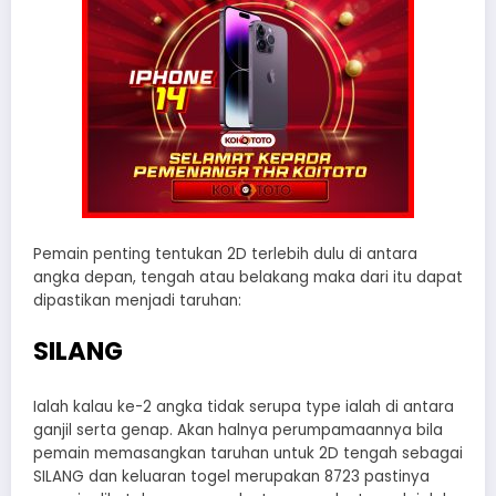
Pemain penting tentukan 2D terlebih dulu di antara
angka depan, tengah atau belakang maka dari itu dapat
dipastikan menjadi taruhan:
SILANG
Ialah kalau ke-2 angka tidak serupa type ialah di antara
ganjil serta genap. Akan halnya perumpamaannya bila
pemain memasangkan taruhan untuk 2D tengah sebagai
SILANG dan keluaran togel merupakan 8723 pastinya