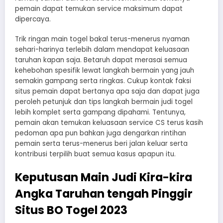
pemain dapat temukan service maksimum dapat
dipercaya.
Trik ringan main togel bakal terus-menerus nyaman
sehari-harinya terlebih dalam mendapat keluasaan
taruhan kapan saja. Betaruh dapat merasai semua
kehebohan spesifik lewat langkah bermain yang jauh
semakin gampang serta ringkas. Cukup kontak faksi
situs pemain dapat bertanya apa saja dan dapat juga
peroleh petunjuk dan tips langkah bermain judi togel
lebih komplet serta gampang dipahami. Tentunya,
pemain akan temukan keluasaan service CS terus kasih
pedoman apa pun bahkan juga dengarkan rintihan
pemain serta terus-menerus beri jalan keluar serta
kontribusi terpilih buat semua kasus apapun itu.
Keputusan Main Judi Kira-kira
Angka Taruhan tengah Pinggir
Situs BO Togel 2023