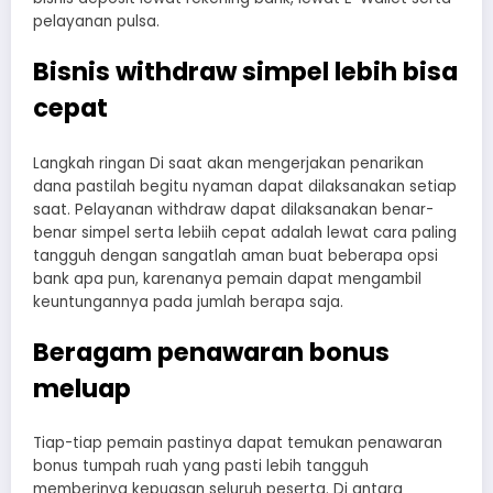
pelayanan pulsa.
Bisnis withdraw simpel lebih bisa
cepat
Langkah ringan Di saat akan mengerjakan penarikan
dana pastilah begitu nyaman dapat dilaksanakan setiap
saat. Pelayanan withdraw dapat dilaksanakan benar-
benar simpel serta lebiih cepat adalah lewat cara paling
tangguh dengan sangatlah aman buat beberapa opsi
bank apa pun, karenanya pemain dapat mengambil
keuntungannya pada jumlah berapa saja.
Beragam penawaran bonus
meluap
Tiap-tiap pemain pastinya dapat temukan penawaran
bonus tumpah ruah yang pasti lebih tangguh
memberinya kepuasan seluruh peserta. Di antara