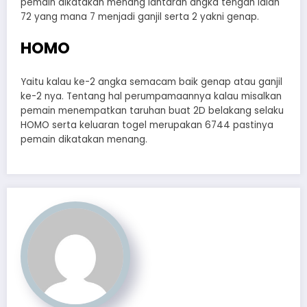
pemain dikatakan menang lantaran angka tengah ialah
72 yang mana 7 menjadi ganjil serta 2 yakni genap.
HOMO
Yaitu kalau ke-2 angka semacam baik genap atau ganjil
ke-2 nya. Tentang hal perumpamaannya kalau misalkan
pemain menempatkan taruhan buat 2D belakang selaku
HOMO serta keluaran togel merupakan 6744 pastinya
pemain dikatakan menang.