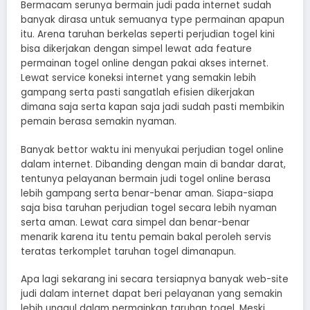
Bermacam serunya bermain judi pada internet sudah
banyak dirasa untuk semuanya type permainan apapun
itu. Arena taruhan berkelas seperti perjudian togel kini
bisa dikerjakan dengan simpel lewat ada feature
permainan togel online dengan pakai akses internet.
Lewat service koneksi internet yang semakin lebih
gampang serta pasti sangatlah efisien dikerjakan
dimana saja serta kapan saja jadi sudah pasti membikin
pemain berasa semakin nyaman.
Banyak bettor waktu ini menyukai perjudian togel online
dalam internet. Dibanding dengan main di bandar darat,
tentunya pelayanan bermain judi togel online berasa
lebih gampang serta benar-benar aman. Siapa-siapa
saja bisa taruhan perjudian togel secara lebih nyaman
serta aman. Lewat cara simpel dan benar-benar
menarik karena itu tentu pemain bakal peroleh servis
teratas terkomplet taruhan togel dimanapun.
Apa lagi sekarang ini secara tersiapnya banyak web-site
judi dalam internet dapat beri pelayanan yang semakin
lebih unggul dalam permainkan taruhan togel. Meski