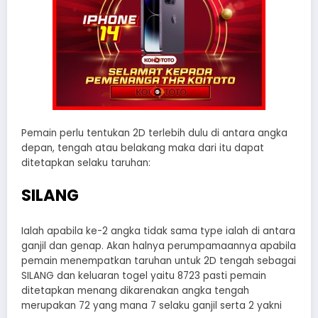
Pemain perlu tentukan 2D terlebih dulu di antara angka
depan, tengah atau belakang maka dari itu dapat
ditetapkan selaku taruhan:
SILANG
Ialah apabila ke-2 angka tidak sama type ialah di antara
ganjil dan genap. Akan halnya perumpamaannya apabila
pemain menempatkan taruhan untuk 2D tengah sebagai
SILANG dan keluaran togel yaitu 8723 pasti pemain
ditetapkan menang dikarenakan angka tengah
merupakan 72 yang mana 7 selaku ganjil serta 2 yakni