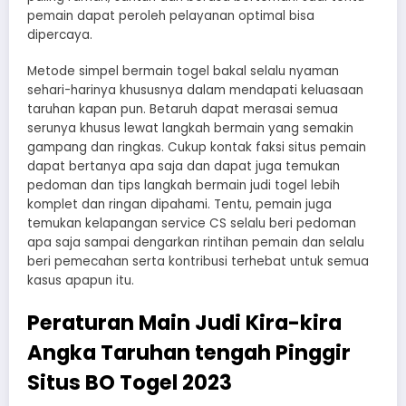
pemain dapat peroleh pelayanan optimal bisa
dipercaya.
Metode simpel bermain togel bakal selalu nyaman
sehari-harinya khususnya dalam mendapati keluasaan
taruhan kapan pun. Betaruh dapat merasai semua
serunya khusus lewat langkah bermain yang semakin
gampang dan ringkas. Cukup kontak faksi situs pemain
dapat bertanya apa saja dan dapat juga temukan
pedoman dan tips langkah bermain judi togel lebih
komplet dan ringan dipahami. Tentu, pemain juga
temukan kelapangan service CS selalu beri pedoman
apa saja sampai dengarkan rintihan pemain dan selalu
beri pemecahan serta kontribusi terhebat untuk semua
kasus apapun itu.
Peraturan Main Judi Kira-kira
Angka Taruhan tengah Pinggir
Situs BO Togel 2023