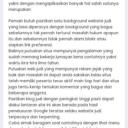
yakni dengan mengaplikasikan banyak hal salah satunya
merupakan:
Pemain butuh pastikan satu background website judi
yang bisa diperacya dengan background yang bagus
sebelumnya tak pernah terturut masalah hukum apapun
itu dan sebelumnya tidak pernah alami blokir atau
siapkan link preferensi.
Baiknya putuskan situs mempunyai pengalaman yang
sudah memang bekerja lumayan lama contohnya yakni
waktu kira-kira lima tahun.
Putuskan web judi yang mempunyai rekam jejak yang
baik dan masalah ini dapat anda saksikan kalau situs
telah memiliki peserta terus aktif main tiap hari dan situs
juga tentu kerap temukan komentar yang bagus dari
beberapa anggota.
Pastikan blog judi dengan peringkat tinggi pasti dapat
diakui lantaran site ini akan berada pada hasil
penelusuran Google teratas selaku website judi
terpecaya dan terpenting.
Coba simak beragam soal contohnya dengan lihat menu