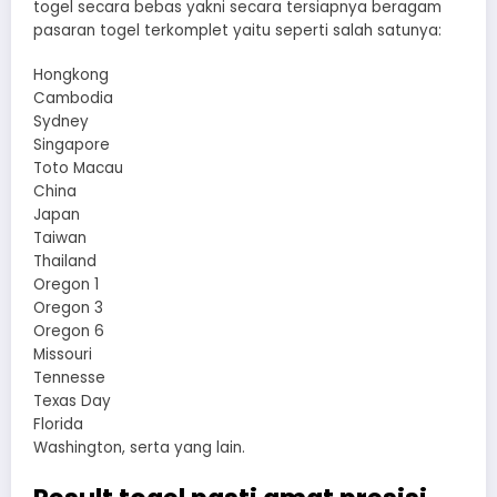
togel secara bebas yakni secara tersiapnya beragam
pasaran togel terkomplet yaitu seperti salah satunya:
Hongkong
Cambodia
Sydney
Singapore
Toto Macau
China
Japan
Taiwan
Thailand
Oregon 1
Oregon 3
Oregon 6
Missouri
Tennesse
Texas Day
Florida
Washington, serta yang lain.