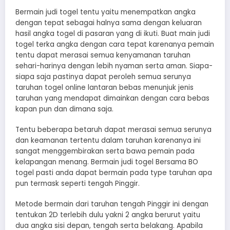
Bermain judi togel tentu yaitu menempatkan angka
dengan tepat sebagai halnya sama dengan keluaran
hasil angka togel di pasaran yang di ikuti. Buat main judi
togel terka angka dengan cara tepat karenanya pemain
tentu dapat merasai semua kenyamanan taruhan
sehari-harinya dengan lebih nyaman serta aman. Siapa-
siapa saja pastinya dapat peroleh semua serunya
taruhan togel online lantaran bebas menunjuk jenis
taruhan yang mendapat dimainkan dengan cara bebas
kapan pun dan dimana saja.
Tentu beberapa betaruh dapat merasai semua serunya
dan keamanan tertentu dalam taruhan karenanya ini
sangat menggembirakan serta bawa pemain pada
kelapangan menang. Bermain judi togel Bersama BO
togel pasti anda dapat bermain pada type taruhan apa
pun termask seperti tengah Pinggir.
Metode bermain dari taruhan tengah Pinggir ini dengan
tentukan 2D terlebih dulu yakni 2 angka berurut yaitu
dua angka sisi depan, tengah serta belakang. Apabila