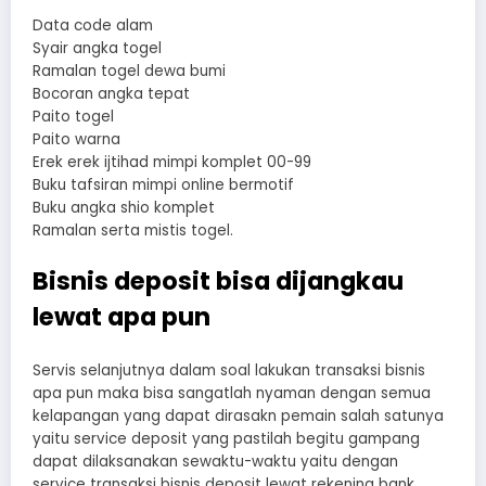
Data code alam
Syair angka togel
Ramalan togel dewa bumi
Bocoran angka tepat
Paito togel
Paito warna
Erek erek ijtihad mimpi komplet 00-99
Buku tafsiran mimpi online bermotif
Buku angka shio komplet
Ramalan serta mistis togel.
Bisnis deposit bisa dijangkau
lewat apa pun
Servis selanjutnya dalam soal lakukan transaksi bisnis
apa pun maka bisa sangatlah nyaman dengan semua
kelapangan yang dapat dirasakn pemain salah satunya
yaitu service deposit yang pastilah begitu gampang
dapat dilaksanakan sewaktu-waktu yaitu dengan
service transaksi bisnis deposit lewat rekening bank,