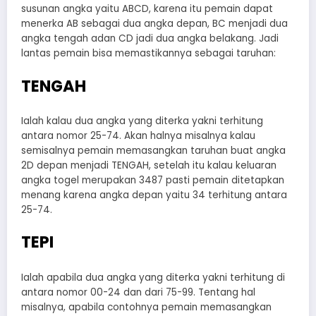
susunan angka yaitu ABCD, karena itu pemain dapat
menerka AB sebagai dua angka depan, BC menjadi dua
angka tengah adan CD jadi dua angka belakang. Jadi
lantas pemain bisa memastikannya sebagai taruhan:
TENGAH
Ialah kalau dua angka yang diterka yakni terhitung
antara nomor 25-74. Akan halnya misalnya kalau
semisalnya pemain memasangkan taruhan buat angka
2D depan menjadi TENGAH, setelah itu kalau keluaran
angka togel merupakan 3487 pasti pemain ditetapkan
menang karena angka depan yaitu 34 terhitung antara
25-74.
TEPI
Ialah apabila dua angka yang diterka yakni terhitung di
antara nomor 00-24 dan dari 75-99. Tentang hal
misalnya, apabila contohnya pemain memasangkan