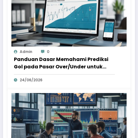
Admin
0
Panduan Dasar Memahami Prediksi
Gol pada Pasar Over/Under untuk
Pemula
24/06/2026