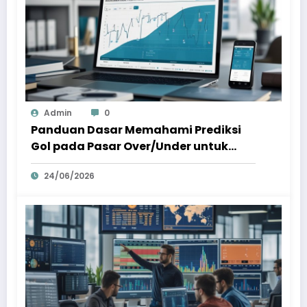
Admin
0
Panduan Dasar Memahami Prediksi
Gol pada Pasar Over/Under untuk
Pemula
24/06/2026