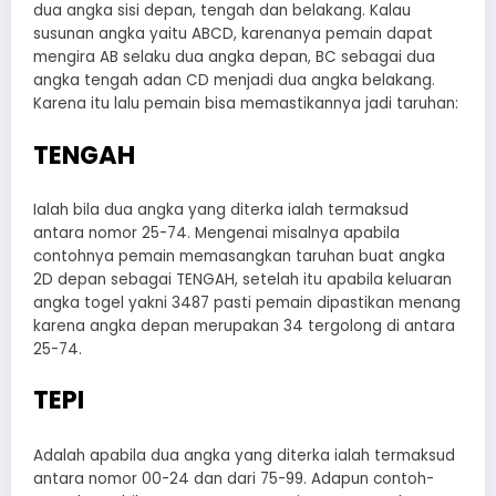
dua angka sisi depan, tengah dan belakang. Kalau
susunan angka yaitu ABCD, karenanya pemain dapat
mengira AB selaku dua angka depan, BC sebagai dua
angka tengah adan CD menjadi dua angka belakang.
Karena itu lalu pemain bisa memastikannya jadi taruhan:
TENGAH
Ialah bila dua angka yang diterka ialah termaksud
antara nomor 25-74. Mengenai misalnya apabila
contohnya pemain memasangkan taruhan buat angka
2D depan sebagai TENGAH, setelah itu apabila keluaran
angka togel yakni 3487 pasti pemain dipastikan menang
karena angka depan merupakan 34 tergolong di antara
25-74.
TEPI
Adalah apabila dua angka yang diterka ialah termaksud
antara nomor 00-24 dan dari 75-99. Adapun contoh-