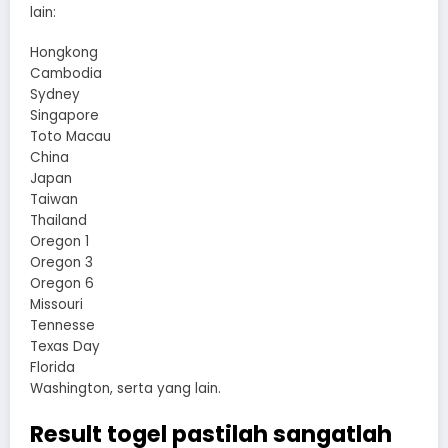
lain:
Hongkong
Cambodia
Sydney
Singapore
Toto Macau
China
Japan
Taiwan
Thailand
Oregon 1
Oregon 3
Oregon 6
Missouri
Tennesse
Texas Day
Florida
Washington, serta yang lain.
Result togel pastilah sangatlah