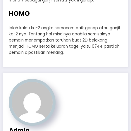
mana 7 sebagai ganjil serta 2 yakni genap.
HOMO
Ialah kalau ke-2 angka semacam baik genap atau ganjil
ke-2 nya. Tentang hal misalnya apabila semisalnya
pemain menempatkan taruhan buat 2D belakang
menjadi HOMO serta keluaran togel yaitu 6744 pastilah
pemain dipastikan menang.
Admin