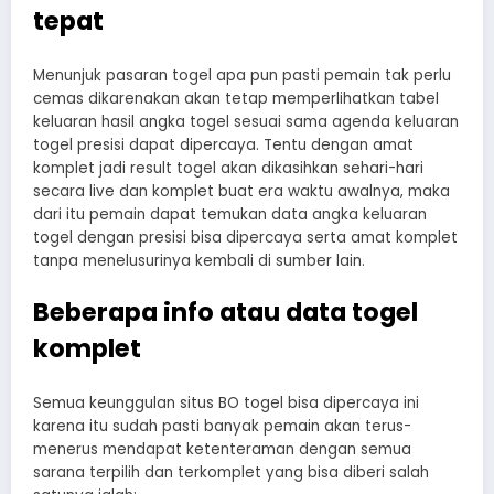
tepat
Menunjuk pasaran togel apa pun pasti pemain tak perlu
cemas dikarenakan akan tetap memperlihatkan tabel
keluaran hasil angka togel sesuai sama agenda keluaran
togel presisi dapat dipercaya. Tentu dengan amat
komplet jadi result togel akan dikasihkan sehari-hari
secara live dan komplet buat era waktu awalnya, maka
dari itu pemain dapat temukan data angka keluaran
togel dengan presisi bisa dipercaya serta amat komplet
tanpa menelusurinya kembali di sumber lain.
Beberapa info atau data togel
komplet
Semua keunggulan situs BO togel bisa dipercaya ini
karena itu sudah pasti banyak pemain akan terus-
menerus mendapat ketenteraman dengan semua
sarana terpilih dan terkomplet yang bisa diberi salah