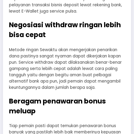
pelayanan transaksi bisnis deposit lewat rekening bank,
lewat E-Wallet juga service pulsa.
Negosiasi withdraw ringan lebih
bisa cepat
Metode ringan Sewaktu akan mengerjakan penarikan
dana pastinya sangat nyaman dapat dikerjakan kapan
pun. Service withdraw dapat dilaksanakan benar-benar
gampang serta lebiih cepat adalah lewat cara paling
tangguh yaitu dengan begitu aman buat pelbagai
alternatif bank apa pun, jadi pemain dapat mengambil
keuntungannya dalam jumlah berapa saja.
Beragam penawaran bonus
meluap
Tiap pemain pasti dapat temukan penawaran bonus
banyak yang pastilah lebih baik memberinya kepuasan