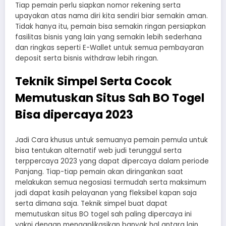
Tiap pemain perlu siapkan nomor rekening serta
upayakan atas nama diri kita sendiri biar semakin aman.
Tidak hanya itu, pemain bisa semakin ringan persiapkan
fasilitas bisnis yang lain yang semakin lebih sederhana
dan ringkas seperti E-Wallet untuk semua pembayaran
deposit serta bisnis withdraw lebih ringan.
Teknik Simpel Serta Cocok
Memutuskan Situs Sah BO Togel
Bisa dipercaya 2023
Jadi Cara khusus untuk semuanya pemain pemula untuk
bisa tentukan alternatif web judi terunggul serta
terppercaya 2023 yang dapat dipercaya dalam periode
Panjang. Tiap-tiap pemain akan diringankan saat
melakukan semua negosiasi termudah serta maksimum
jadi dapat kasih pelayanan yang fleksibel kapan saja
serta dimana saja. Teknik simpel buat dapat
memutuskan situs BO togel sah paling dipercaya ini
yakni dengan mengaplikasikan banyak hal antara lain