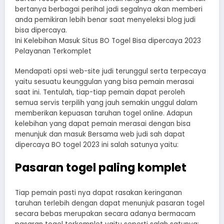
bertanya berbagai perihal jadi segalnya akan memberi
anda pemikiran lebih benar saat menyeleksi blog judi
bisa dipercaya.
Ini Kelebihan Masuk Situs BO Togel Bisa dipercaya 2023
Pelayanan Terkomplet
Mendapati opsi web-site judi terunggul serta terpecaya
yaitu sesuatu keunggulan yang bisa pemain merasai
saat ini. Tentulah, tiap-tiap pemain dapat peroleh
semua servis terpilih yang jauh semakin unggul dalam
memberikan kepuasan taruhan togel online. Adapun
kelebihan yang dapat pemain merasai dengan bisa
menunjuk dan masuk Bersama web judi sah dapat
dipercaya BO togel 2023 ini salah satunya yaitu:
Pasaran togel paling komplet
Tiap pemain pasti nya dapat rasakan keringanan
taruhan terlebih dengan dapat menunjuk pasaran togel
secara bebas merupakan secara adanya bermacam