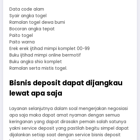
Data code alam
Syair angka togel
Ramalan togel dewa bumi
Bocoran angka tepat
Paito togel
Paito warna
Erek erek ijtihad mimpi komplet 00-99
Buku ijtihad mimpi online bermotif
Buku angka shio komplet
Ramalan serta mistis togel.
Bisnis deposit dapat dijangkau
lewat apa saja
Layanan selanjutnya dalam soal mengerjakan negosiasi
apa saja maka dapat amat nyaman dengan semua
keringanan yang dapat dirasakn pemain salah satunya
yakni service deposit yang pastilah begitu simpel dapat
dijalankan setiap saat dengan service bisnis deposit