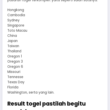
pasaran togel terkomplet yaitu seperti salah satunya:
Hongkong
Cambodia
Sydney
Singapore
Toto Macau
China
Japan
Taiwan
Thailand
Oregon 1
Oregon 3
Oregon 6
Missouri
Tennesse
Texas Day
Florida
Washington, serta yang lain.
Result togel pastilah begitu