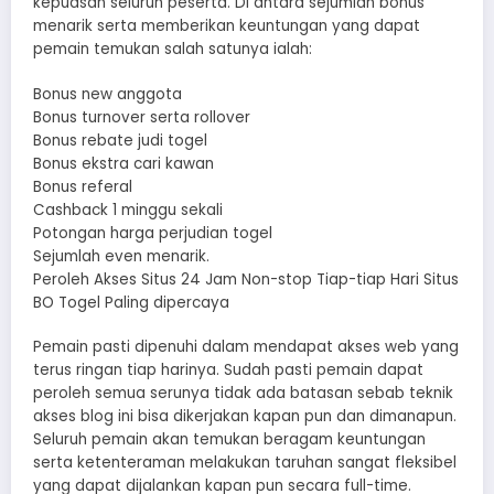
kepuasan seluruh peserta. Di antara sejumlah bonus
menarik serta memberikan keuntungan yang dapat
pemain temukan salah satunya ialah:
Bonus new anggota
Bonus turnover serta rollover
Bonus rebate judi togel
Bonus ekstra cari kawan
Bonus referal
Cashback 1 minggu sekali
Potongan harga perjudian togel
Sejumlah even menarik.
Peroleh Akses Situs 24 Jam Non-stop Tiap-tiap Hari Situs
BO Togel Paling dipercaya
Pemain pasti dipenuhi dalam mendapat akses web yang
terus ringan tiap harinya. Sudah pasti pemain dapat
peroleh semua serunya tidak ada batasan sebab teknik
akses blog ini bisa dikerjakan kapan pun dan dimanapun.
Seluruh pemain akan temukan beragam keuntungan
serta ketenteraman melakukan taruhan sangat fleksibel
yang dapat dijalankan kapan pun secara full-time.