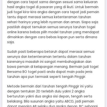
dengan cara tepat sama dengan sesuai sama keluaran
hasil angka togel di pasaran yang di ikuti. Untuk bermain
judi togel kira-kira angka dengan cara tepat jadi pemain
tentu dapat merasai semua ketenteraman taruhan
sehari-harinya yang lebih nyaman dan aman. Siapa saja
pastilah dapat temukan semua serunya taruhan togel
online karena bebas pilih model taruhan yang mendapat
dimainkan dengan cara bebas kapan pun serta dimana
saja.
Sudah pasti beberapa betaruh dapat merasai semua
serunya dan ketenteraman tertentu dalam taruhan
karenanya masalah ini sangat membahagiakan dan
bawa pemain di kelapangan menang. Bermain judi togel
Bersama BO togel pasti anda dapat main pada jenis
taruhan apa pun termask seperti tengah Pinggir.
Metode bermain dari taruhan tengah Pinggir ini yaitu
dengan tentukan 2D terlebih dulu yakni 2 angka
berturutan yakni dua angka sisi depan, tengah serta
belakang. Bila susunan angka yaitu ABCD, jadi pemain
dapat mengira AB selaku dua angka depan, BC sebagai