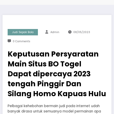
Judi Sepak Bola
Admin
08/05/2023
0 Comments
Keputusan Persyaratan
Main Situs BO Togel
Dapat dipercaya 2023
tengah Pinggir Dan
Silang Homo Kapuas Hulu
Pelbagai kehebohan bermain judi pada internet udah
banyak dirasa untuk semuanya model permainan apa