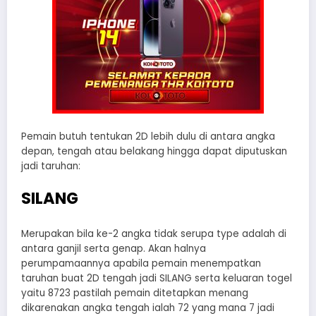
Pemain butuh tentukan 2D lebih dulu di antara angka
depan, tengah atau belakang hingga dapat diputuskan
jadi taruhan:
SILANG
Merupakan bila ke-2 angka tidak serupa type adalah di
antara ganjil serta genap. Akan halnya
perumpamaannya apabila pemain menempatkan
taruhan buat 2D tengah jadi SILANG serta keluaran togel
yaitu 8723 pastilah pemain ditetapkan menang
dikarenakan angka tengah ialah 72 yang mana 7 jadi