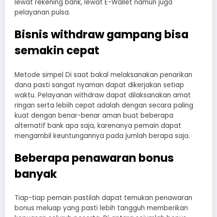
lewat rekening bank, lewat E-Wallet namun juga
pelayanan pulsa.
Bisnis withdraw gampang bisa
semakin cepat
Metode simpel Di saat bakal melaksanakan penarikan
dana pasti sangat nyaman dapat dikerjakan setiap
waktu. Pelayanan withdraw dapat dilaksanakan amat
ringan serta lebiih cepat adalah dengan secara paling
kuat dengan benar-benar aman buat beberapa
alternatif bank apa saja, karenanya pemain dapat
mengambil keuntungannya pada jumlah berapa saja.
Beberapa penawaran bonus
banyak
Tiap-tiap pemain pastilah dapat temukan penawaran
bonus meluap yang pasti lebih tangguh memberikan