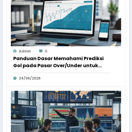
Admin
0
Panduan Dasar Memahami Prediksi
Gol pada Pasar Over/Under untuk
Pemula
24/06/2026