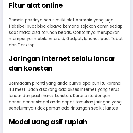
Fitur alat online
Pemain pastinya harus miliki alat bermain yang juga
fleksibel buat bisa dibawa kemana sajakah damn setiap
saat maka bisa taruhan bebas. Contohnya merupakan
mempunyai mobile Android, Gadget, Iphone, Ipad, Tabet
dan Desktop.
Jaringan internet selalu lancar
dan konstan
Bermacam piranti yang anda punya apa pun itu karena
itu mesti Udah disokong ada akses internet yang terus
lancar dan pasti harus konstan. Karena itu dengan
benar-benar simpel anda dapat temukan jaringan yang
sebelumnya tidak pernah ada rintangan sedikit lantas.
Modal uang asli rupiah