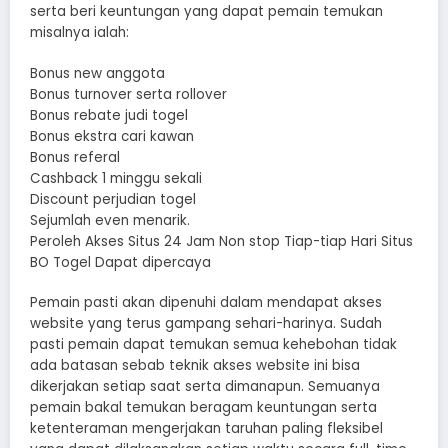
serta beri keuntungan yang dapat pemain temukan
misalnya ialah:
Bonus new anggota
Bonus turnover serta rollover
Bonus rebate judi togel
Bonus ekstra cari kawan
Bonus referal
Cashback 1 minggu sekali
Discount perjudian togel
Sejumlah even menarik.
Peroleh Akses Situs 24 Jam Non stop Tiap-tiap Hari Situs
BO Togel Dapat dipercaya
Pemain pasti akan dipenuhi dalam mendapat akses
website yang terus gampang sehari-harinya. Sudah
pasti pemain dapat temukan semua kehebohan tidak
ada batasan sebab teknik akses website ini bisa
dikerjakan setiap saat serta dimanapun. Semuanya
pemain bakal temukan beragam keuntungan serta
ketenteraman mengerjakan taruhan paling fleksibel