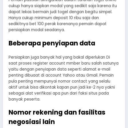
cukup hanya siapkan modal yang sedikit saja karena itu
dapat lekas bermain judi togel dengan begitu simpel.
Hanya cukup minimum deposit 10 ribu saja dan
sedikitnya bet 100 perak karenanya pemain dapat
persiapkan modal seadanya.
Beberapa penyiapan data
Persiapkan juga banyak hal yang bakal diperlukan Di
saat proses register account mmber baru salah satunya
yaitu dengan penyiapan data seperti alamat e-mail
penting dibuaat di account Yahoo atau Gmail. Pemain
pula penting mempunyai nomor contact yang selalu
aktif untuk bisa dikontak kapan pun jadi ke-2 nya yakni
sebagai alat verifikasi apa pun dari faksi situs pada
banyak peserta.
Nomor rekening dan fasilitas
negosiasi lain