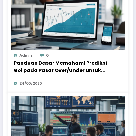
Admin
0
Panduan Dasar Memahami Prediksi
Gol pada Pasar Over/Under untuk
Pemula
24/06/2026