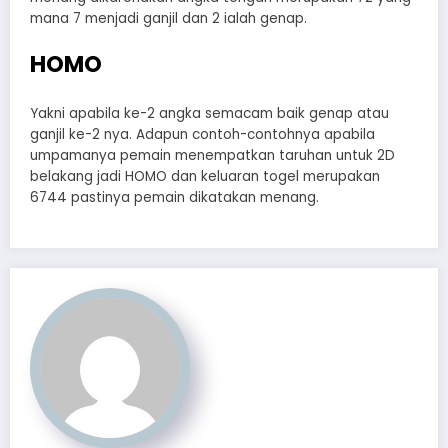
mana 7 menjadi ganjil dan 2 ialah genap.
HOMO
Yakni apabila ke-2 angka semacam baik genap atau
ganjil ke-2 nya. Adapun contoh-contohnya apabila
umpamanya pemain menempatkan taruhan untuk 2D
belakang jadi HOMO dan keluaran togel merupakan
6744 pastinya pemain dikatakan menang.