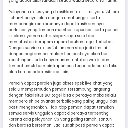
yang dapat dilaksanakan setiap waktu secara full-time.
Pelayanan akses yang dikasihkan faksi situs yaitu 24 jam
sehari-harinya ialah dengan amat unggul serta
membahagiakan karenanya dapat kasih serunya
berlainan yang tambah memberi kepuasan serta perihal
ini akan nyaman untuk siapa-siapa saja bisa
memutuskan beragam ragam taruhan togel terhebat.
Dengan service akses 24 jam non stop jadi dimulai
dengan pagi sampai malam hari pastinya akan beri
keuntungan serta kenyamanan tentukan waktu dan
tempat untuk bermain kapan pun tanpa ada butuh takut
oleh karena ada kesibukan lain.
Pemain dapat peroleh juga akses spek live chat yang
selalu mempermudah pemain tersambung langsung
dengan faksi situs BO togel bisa dipercaya maka selalu
memperoleh pelayanan terbaiik yang paling unggul dan
pasti mengesankan. Tiap-tiap pemain dapat temukan
semua servis unggulan dapat dipercaya terpenting
karena ada pelayanan CS yang paling ramah, santun
dan berasa berteman. Jadi sudah pasti pemain dapat