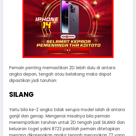
Pemain penting memastikan 2D lebih dulu di antara
angka depan, tengah atau belakang maka dapat
dipastikan jadi taruhan:
SILANG
Yaitu bila ke-2 angka tidak serupa model ialah di antara
ganjil dan genap. Mengenai misalnya bila pemain
menempatkan taruhan untuk 2D tengah jadi SILANG dan
keluaran togel yakni 8723 pastilah pemain ditetapkan
menang dikarenakan angka tengah merupakan 72 yang