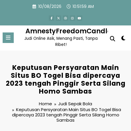
Skip
10/08/2026
10:52:00 AM
to
content
AmnestyFreedomCandles
Judi Online Asik, Menang Pasti, Tanpa
Ribet!
Keputusan Persyaratan Main
Situs BO Togel Bisa dipercaya
2023 tengah Pinggir Serta Silang
Homo Sambas
Home
Judi Sepak Bola
Keputusan Persyaratan Main Situs BO Togel Bisa
dipercaya 2023 tengah Pinggir Serta Silang Homo
Sambas