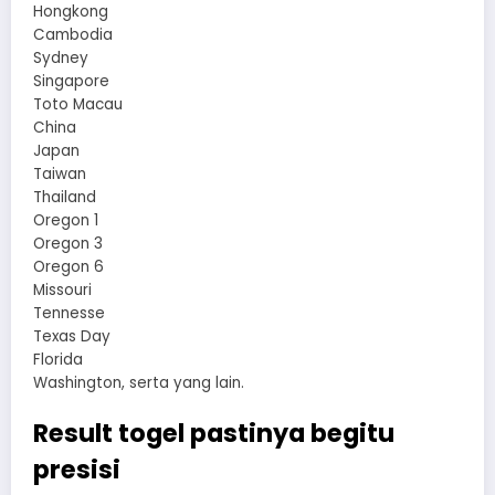
Hongkong
Cambodia
Sydney
Singapore
Toto Macau
China
Japan
Taiwan
Thailand
Oregon 1
Oregon 3
Oregon 6
Missouri
Tennesse
Texas Day
Florida
Washington, serta yang lain.
Result togel pastinya begitu
presisi