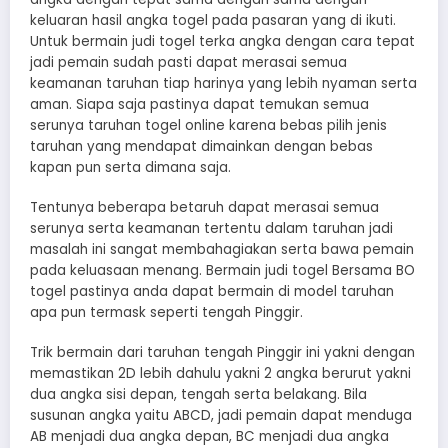
keluaran hasil angka togel pada pasaran yang di ikuti.
Untuk bermain judi togel terka angka dengan cara tepat
jadi pemain sudah pasti dapat merasai semua
keamanan taruhan tiap harinya yang lebih nyaman serta
aman. Siapa saja pastinya dapat temukan semua
serunya taruhan togel online karena bebas pilih jenis
taruhan yang mendapat dimainkan dengan bebas
kapan pun serta dimana saja.
Tentunya beberapa betaruh dapat merasai semua
serunya serta keamanan tertentu dalam taruhan jadi
masalah ini sangat membahagiakan serta bawa pemain
pada keluasaan menang. Bermain judi togel Bersama BO
togel pastinya anda dapat bermain di model taruhan
apa pun termask seperti tengah Pinggir.
Trik bermain dari taruhan tengah Pinggir ini yakni dengan
memastikan 2D lebih dahulu yakni 2 angka berurut yakni
dua angka sisi depan, tengah serta belakang. Bila
susunan angka yaitu ABCD, jadi pemain dapat menduga
AB menjadi dua angka depan, BC menjadi dua angka