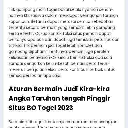
Trik gampang main togel bakal selalu nyaman sehari-
harinya khususnya dalam mendapat keringanan taruhan
kapan pun. Betaruh dapat merasai semua kehebohan
tertentu secara bermain yang semakin lebih gampang
serta efektif. Cukup kontak faksi situs pemain dapat
bertanya apa pun dan dapat juga temukan petunjuk dan
tutorial trik bermain judi togel lebih komplet dan
gampang dipahami. Tentunya, pemain juga peroleh
keluasaan pelayanan CS selalu beri instruksi apa saja
sampai dengarkan keluh-kesah pemain serta terus-
menerus beri jalan keluar serta kontribusi terbaik untuk
semua persoalan apa saja.
Aturan Bermain Judi Kira-kira
Angka Taruhan tengah Pinggir
Situs BO Togel 2023
Bermain judi togel tentu saja merupakan memasangkan
angka dengan tepat sama dengan sama dengan