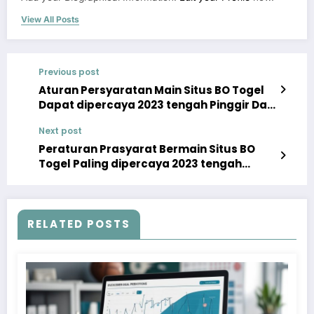
View All Posts
Previous post
Aturan Persyaratan Main Situs BO Togel
Dapat dipercaya 2023 tengah Pinggir Dan
Silang Homo Tamiang Layang
Next post
Peraturan Prasyarat Bermain Situs BO
Togel Paling dipercaya 2023 tengah
Pinggir Serta Silang Homo Kutai Barat
RELATED POSTS