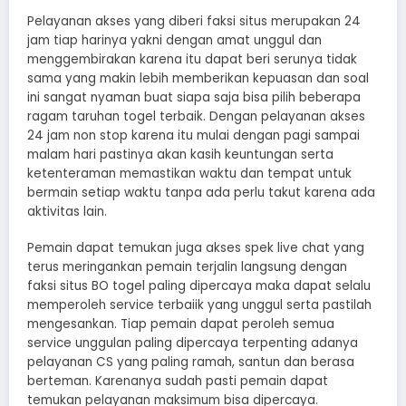
Pelayanan akses yang diberi faksi situs merupakan 24
jam tiap harinya yakni dengan amat unggul dan
menggembirakan karena itu dapat beri serunya tidak
sama yang makin lebih memberikan kepuasan dan soal
ini sangat nyaman buat siapa saja bisa pilih beberapa
ragam taruhan togel terbaik. Dengan pelayanan akses
24 jam non stop karena itu mulai dengan pagi sampai
malam hari pastinya akan kasih keuntungan serta
ketenteraman memastikan waktu dan tempat untuk
bermain setiap waktu tanpa ada perlu takut karena ada
aktivitas lain.
Pemain dapat temukan juga akses spek live chat yang
terus meringankan pemain terjalin langsung dengan
faksi situs BO togel paling dipercaya maka dapat selalu
memperoleh service terbaiik yang unggul serta pastilah
mengesankan. Tiap pemain dapat peroleh semua
service unggulan paling dipercaya terpenting adanya
pelayanan CS yang paling ramah, santun dan berasa
berteman. Karenanya sudah pasti pemain dapat
temukan pelayanan maksimum bisa dipercaya.