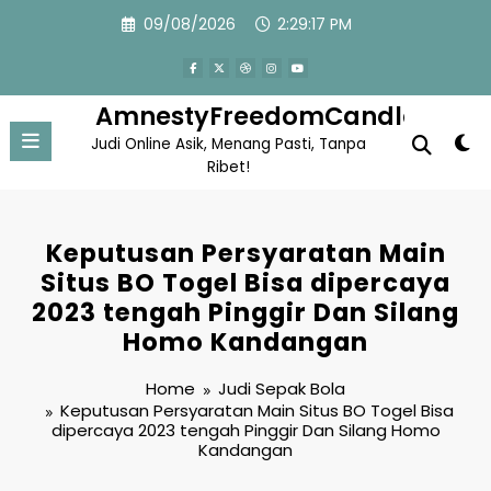
Skip
09/08/2026
2:29:18 PM
to
content
AmnestyFreedomCandles
Judi Online Asik, Menang Pasti, Tanpa
Ribet!
Keputusan Persyaratan Main
Situs BO Togel Bisa dipercaya
2023 tengah Pinggir Dan Silang
Homo Kandangan
Home
Judi Sepak Bola
Keputusan Persyaratan Main Situs BO Togel Bisa
dipercaya 2023 tengah Pinggir Dan Silang Homo
Kandangan