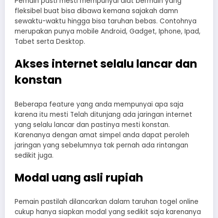
Pemain pasti mesti mempunyai alat bermain yang
fleksibel buat bisa dibawa kemana sajakah damn
sewaktu-waktu hingga bisa taruhan bebas. Contohnya
merupakan punya mobile Android, Gadget, Iphone, Ipad,
Tabet serta Desktop.
Akses internet selalu lancar dan
konstan
Beberapa feature yang anda mempunyai apa saja
karena itu mesti Telah ditunjang ada jaringan internet
yang selalu lancar dan pastinya mesti konstan.
Karenanya dengan amat simpel anda dapat peroleh
jaringan yang sebelumnya tak pernah ada rintangan
sedikit juga.
Modal uang asli rupiah
Pemain pastilah dilancarkan dalam taruhan togel online
cukup hanya siapkan modal yang sedikit saja karenanya