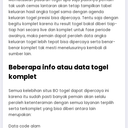
tak usah cemas lantaran akan tetap tampilkan tabel
keluaran hasil angka togel sama dengan agenda
keluaran togel presisi bisa dipercaya. Tentu saja dengan
begitu komplet karena itu result togel bakal diberi tiap-
tiap hari secara live dan komplet untuk fase periode
awalnya, maka pemain dapat peroleh data angka
keluaran togel lebih tepat bisa dipercaya serta benar-
benar komplet tak mesti menelusurinya kembali di
sumber lain.
Beberapa info atau data togel
komplet
Semua kelebihan situs BO togel dapat dipercaya ini
karena itu sudah pasti banyak pemain akan selalu
peroleh ketenteraman dengan semua layanan terpilih
serta terkomplet yang bisa diberi antara lain
merupakan:
Data code alam