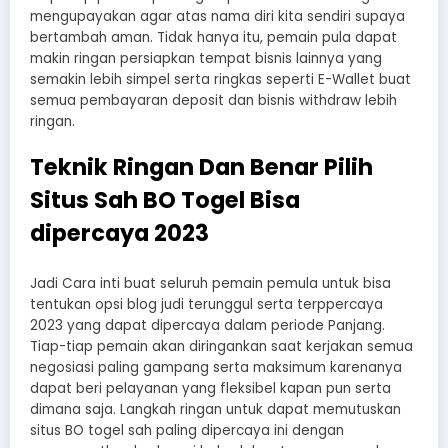
mengupayakan agar atas nama diri kita sendiri supaya
bertambah aman. Tidak hanya itu, pemain pula dapat
makin ringan persiapkan tempat bisnis lainnya yang
semakin lebih simpel serta ringkas seperti E-Wallet buat
semua pembayaran deposit dan bisnis withdraw lebih
ringan.
Teknik Ringan Dan Benar Pilih
Situs Sah BO Togel Bisa
dipercaya 2023
Jadi Cara inti buat seluruh pemain pemula untuk bisa
tentukan opsi blog judi terunggul serta terppercaya
2023 yang dapat dipercaya dalam periode Panjang.
Tiap-tiap pemain akan diringankan saat kerjakan semua
negosiasi paling gampang serta maksimum karenanya
dapat beri pelayanan yang fleksibel kapan pun serta
dimana saja. Langkah ringan untuk dapat memutuskan
situs BO togel sah paling dipercaya ini dengan