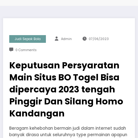
Judi Sepak Bola
Admin
07/06/2023
0 Comments
Keputusan Persyaratan
Main Situs BO Togel Bisa
dipercaya 2023 tengah
Pinggir Dan Silang Homo
Kandangan
Beragam kehebohan bermain judi dalam internet sudah
banyak dirasa untuk seluruhnya type permainan apapun