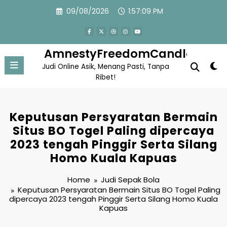
Skip
09/08/2026
1:57:10 PM
to
content
AmnestyFreedomCandles
Judi Online Asik, Menang Pasti, Tanpa
Ribet!
Keputusan Persyaratan Bermain
Situs BO Togel Paling dipercaya
2023 tengah Pinggir Serta Silang
Homo Kuala Kapuas
Home
Judi Sepak Bola
Keputusan Persyaratan Bermain Situs BO Togel Paling
dipercaya 2023 tengah Pinggir Serta Silang Homo Kuala
Kapuas