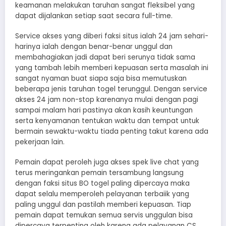
keamanan melakukan taruhan sangat fleksibel yang
dapat dijalankan setiap saat secara full-time.
Service akses yang diberi faksi situs ialah 24 jam sehari-
harinya ialah dengan benar-benar unggul dan
membahagiakan jadi dapat beri serunya tidak sama
yang tambah lebih memberi kepuasan serta masalah ini
sangat nyaman buat siapa saja bisa memutuskan
beberapa jenis taruhan togel terunggul. Dengan service
akses 24 jam non-stop karenanya mulai dengan pagi
sampai malam hari pastinya akan kasih keuntungan
serta kenyamanan tentukan waktu dan tempat untuk
bermain sewaktu-waktu tiada penting takut karena ada
pekerjaan lain.
Pemain dapat peroleh juga akses spek live chat yang
terus meringankan pemain tersambung langsung
dengan faksi situs BO togel paling dipercaya maka
dapat selalu memperoleh pelayanan terbaiik yang
paling unggul dan pastilah memberi kepuasan. Tiap
pemain dapat temukan semua servis unggulan bisa
dipercaya terpenting oleh karena ada pelayanan CS