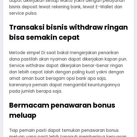
dapat dikerjakan setiap waktu yakni dengan pelayanan
bisnis deposit lewat rekening bank, lewat E-Wallet dan
service pulsa.
Transaksi bisnis withdraw ringan
bisa semakin cepat
Metode simpel Di saat bakal mengerjakan penarikan
dana pastilah akan nyaman dapat dikerjakan kapan pun.
Service withdraw dapat dikerjakan benar-benar ringan
dan lebiih cepat ialah dengan paling kuat yakni dengan
amat aman buat beragam opsi bank apa saja,
karenanya pemain dapat mengambil keuntungannya
pada jumlah berapa saja.
Bermacam penawaran bonus
meluap
Tiap pemain pasti dapat temukan penawaran bonus
meluap yang pasti lebih tangguh memberinya kepuasan