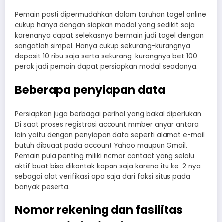
Pemain pasti dipermudahkan dalam taruhan togel online
cukup hanya dengan siapkan modal yang sedikit saja
karenanya dapat selekasnya bermain judi togel dengan
sangatlah simpel. Hanya cukup sekurang-kurangnya
deposit 10 ribu saja serta sekurang-kurangnya bet 100
perak jadi pemain dapat persiapkan modal seadanya.
Beberapa penyiapan data
Persiapkan juga berbagai perihal yang bakal diperlukan
Di saat proses registrasi account mmber anyar antara
lain yaitu dengan penyiapan data seperti alamat e-mail
butuh dibuaat pada account Yahoo maupun Gmail.
Pemain pula penting miliki nomor contact yang selalu
aktif buat bisa dikontak kapan saja karena itu ke-2 nya
sebagai alat verifikasi apa saja dari faksi situs pada
banyak peserta.
Nomor rekening dan fasilitas