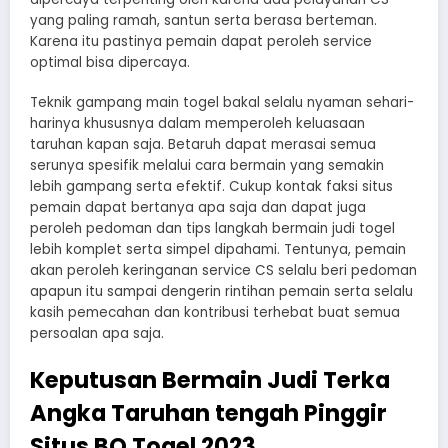
yang paling ramah, santun serta berasa berteman.
Karena itu pastinya pemain dapat peroleh service
optimal bisa dipercaya.
Teknik gampang main togel bakal selalu nyaman sehari-
harinya khususnya dalam memperoleh keluasaan
taruhan kapan saja. Betaruh dapat merasai semua
serunya spesifik melalui cara bermain yang semakin
lebih gampang serta efektif. Cukup kontak faksi situs
pemain dapat bertanya apa saja dan dapat juga
peroleh pedoman dan tips langkah bermain judi togel
lebih komplet serta simpel dipahami. Tentunya, pemain
akan peroleh keringanan service CS selalu beri pedoman
apapun itu sampai dengerin rintihan pemain serta selalu
kasih pemecahan dan kontribusi terhebat buat semua
persoalan apa saja.
Keputusan Bermain Judi Terka
Angka Taruhan tengah Pinggir
Situs BO Togel 2023