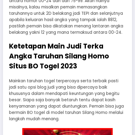
antara nomor 00-24 dan dari 75-99. Akan halnya
misalnya, kalau misalkan pemain memasangkan
taruhannya untuk 2D belakang jadi TEPI dan selanjutnya
apabila keluaran hasil angka yang tampak ialah 8812,
pastilah pemain bisa dikatakan menang lantaran angka
belakang yakni 12 yang mana termaksud antara 00-24.
Ketetapan Main Judi Terka
Angka Taruhan Silang Homo
Situs BO Togel 2023
Mainkan taruhan togel terpercaya serta terbaik pasti
jadi satu opsi blog judi yang bisa dipercaya baik
khususnya dalam mendapati keuntungan yang begitu
besar. Siapa saja banyak betaruh tentu dapat kasih
kenyamanan yang dapat diuntungkan. Pemain bisa juga
bermain BO togel di model taruhan Silang Homo melalui
langkah mudah menang.