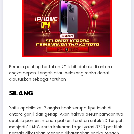
Pemain penting tentukan 2D lebih dahulu di antara
angka depan, tengah atau belakang maka dapat
diputuskan sebagai taruhan:
SILANG
Yaitu apabila ke-2 angka tidak serupa tipe ialah di
antara ganjil dan genap. Akan halnya perumpamaannya
apabila pemain menempatkan taruhan untuk 2D tengah
menjadi SILANG serta keluaran togel yakni 8723 pastilah
pemain dikatakan menang dikarenakan angka tengah