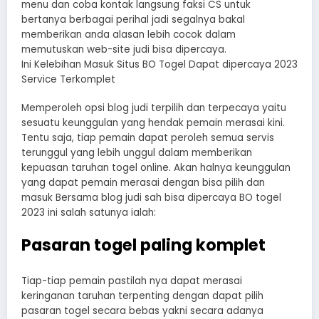
menu dan coba kontak langsung faksi CS untuk
bertanya berbagai perihal jadi segalnya bakal
memberikan anda alasan lebih cocok dalam
memutuskan web-site judi bisa dipercaya.
Ini Kelebihan Masuk Situs BO Togel Dapat dipercaya 2023
Service Terkomplet
Memperoleh opsi blog judi terpilih dan terpecaya yaitu
sesuatu keunggulan yang hendak pemain merasai kini.
Tentu saja, tiap pemain dapat peroleh semua servis
terunggul yang lebih unggul dalam memberikan
kepuasan taruhan togel online. Akan halnya keunggulan
yang dapat pemain merasai dengan bisa pilih dan
masuk Bersama blog judi sah bisa dipercaya BO togel
2023 ini salah satunya ialah:
Pasaran togel paling komplet
Tiap-tiap pemain pastilah nya dapat merasai
keringanan taruhan terpenting dengan dapat pilih
pasaran togel secara bebas yakni secara adanya