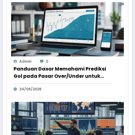
Admin
0
Panduan Dasar Memahami Prediksi
Gol pada Pasar Over/Under untuk
Pemula
24/06/2026