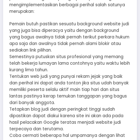
mengimplementasikan berbagai perihal salah satunya
merupakan:
Pemain butuh pastikan sesuatu background website judi
yang juga bisa diperacya yaitu dengan background
yang bagus awalnya tidak pernah terikut perkara hukum
apa saja dan awalnya tidak pernah alami blokir atau
sediakan link pilihan.
Semestinya putuskan situs profesional yang memang
telah bekerja lumayan lama contohnya yaitu waktu lebih
kurang lima tahun.
Tentukan web judi yang punyai rekam jejak yang baik
dan perihal ini dapat anda tonton jika situs udah banyak
memiliki peserta selalu aktif main tiap hari dan situs
lantas pastinya kerap temukan tanggapan yang bagus
dari banyak anggota.
Tetapkan blog judi dengan peringkat tinggi sudah
dipastikan dapat diakui karena site ini akan ada pada
hasil pelacakan Google teratas menjadi website judi
terpecaya dan terutama.
Coba cermati beberapa hal umpamanya dengan lihat