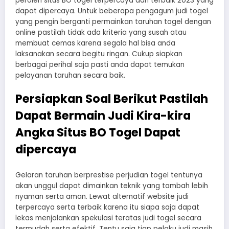
peroleh situs BO togel terpercaya dan terbaik 2023 yang
dapat dipercaya. Untuk beberapa pengagum judi togel
yang pengin berganti permainkan taruhan togel dengan
online pastilah tidak ada kriteria yang susah atau
membuat cemas karena segala hal bisa anda
laksanakan secara begitu ringan. Cukup siapkan
berbagai perihal saja pasti anda dapat temukan
pelayanan taruhan secara baik.
Persiapkan Soal Berikut Pastilah
Dapat Bermain Judi Kira-kira
Angka Situs BO Togel Dapat
dipercaya
Gelaran taruhan berprestise perjudian togel tentunya
akan unggul dapat dimainkan teknik yang tambah lebih
nyaman serta aman. Lewat alternatif website judi
terpercaya serta terbaik karena itu siapa saja dapat
lekas menjalankan spekulasi teratas judi togel secara
termudah serta efektif. Tentu saja tiap pelaku judi masih