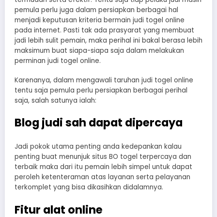
pemula perlu juga dalam persiapkan berbagai hal
menjadi keputusan kriteria bermain judi togel online
pada internet. Pasti tak ada prasyarat yang membuat
jadi lebih sulit pemain, maka perihal ini bakal berasa lebih
maksimum buat siapa-siapa saja dalam melakukan
perminan judi togel online.
Karenanya, dalam mengawali taruhan judi togel online
tentu saja pemula perlu persiapkan berbagai perihal
saja, salah satunya ialah:
Blog judi sah dapat dipercaya
Jadi pokok utama penting anda kedepankan kalau
penting buat menunjuk situs BO togel terpercaya dan
terbaik maka dari itu pemain lebih simpel untuk dapat
peroleh ketenteraman atas layanan serta pelayanan
terkomplet yang bisa dikasihkan didalamnya.
Fitur alat online