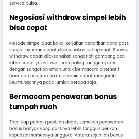
service pulsa.
Negosiasi withdraw simpel lebih
bisa cepat
Metode simpel Saat bakal kerjakan penarikan dana pasti
sangat nyaman dapat dilaksanakan setiap saat. Service
withdraw dapat dilaksanakan sangatlah gampang dan
lebiih cepat yakni lewat cara paling tangguh yakni
dengan sangatlah aman untuk bermacam alternatif
bank apa pun, karena itu pemain dapat mengambil
keuntungannya pada jumlah berapa saja.
Bermacam penawaran bonus
tumpah ruah
Tiap-tiap pemain pastilah dapat temukan penawaran
bonus banyak yang pastinya lebih tangguh berikan
kepuasan semuanya anggota. Antara sejumlah bonus