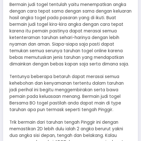
Bermain judi togel tentulah yaitu menempatkan angka
dengan cara tepat sama dengan sama dengan keluaran
hasil angka togel pada pasaran yang di ikuti. Buat
bermain judi togel kira-kira angka dengan cara tepat
karena itu pemain pastinya dapat merasai semua
ketenteraman taruhan sehari-harinya dengan lebih
nyaman dan aman. Siapa-siapa saja pasti dapat
temukan semua serunya taruhan togel online karena
bebas memutuskan jenis taruhan yang mendapatkan
dimainkan dengan bebas kapan saja serta dimana saja.
Tentunya beberapa betaruh dapat merasai semua
kehebohan dan kenyamanan tertentu dalam taruhan
jadi perihal ini begitu menggembirakan serta bawa
pemain pada keluasaan menang. Bermain judi togel
Bersama BO togel pastilah anda dapat main di type
taruhan apa pun termask seperti tengah Pinggir.
Trik bermain dari taruhan tengah Pinggir ini dengan
memastikan 2D lebih dulu ialah 2 angka berurut yakni
dua angka sisi depan, tengah dan belakang. Kalau