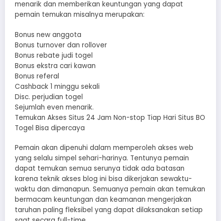
menarik dan memberikan keuntungan yang dapat
pemain temukan misalnya merupakan:
Bonus new anggota
Bonus turnover dan rollover
Bonus rebate judi togel
Bonus ekstra cari kawan
Bonus referal
Cashback 1 minggu sekali
Disc. perjudian togel
Sejumlah even menarik.
Temukan Akses Situs 24 Jam Non-stop Tiap Hari Situs BO
Togel Bisa dipercaya
Pemain akan dipenuhi dalam memperoleh akses web
yang selalu simpel sehari-harinya. Tentunya pemain
dapat temukan semua serunya tidak ada batasan
karena teknik akses blog ini bisa dikerjakan sewaktu-
waktu dan dimanapun. Semuanya pemain akan temukan
bermacam keuntungan dan keamanan mengerjakan
taruhan paling fleksibel yang dapat dilaksanakan setiap
saat secara full-time.