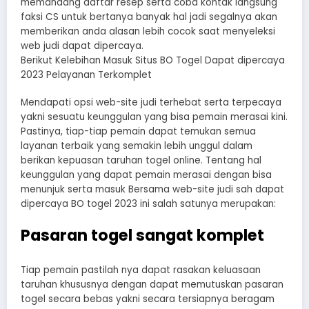
memandang daftar resep serta coba kontak langsung
faksi CS untuk bertanya banyak hal jadi segalnya akan
memberikan anda alasan lebih cocok saat menyeleksi
web judi dapat dipercaya.
Berikut Kelebihan Masuk Situs BO Togel Dapat dipercaya
2023 Pelayanan Terkomplet
Mendapati opsi web-site judi terhebat serta terpecaya
yakni sesuatu keunggulan yang bisa pemain merasai kini.
Pastinya, tiap-tiap pemain dapat temukan semua
layanan terbaik yang semakin lebih unggul dalam
berikan kepuasan taruhan togel online. Tentang hal
keunggulan yang dapat pemain merasai dengan bisa
menunjuk serta masuk Bersama web-site judi sah dapat
dipercaya BO togel 2023 ini salah satunya merupakan:
Pasaran togel sangat komplet
Tiap pemain pastilah nya dapat rasakan keluasaan
taruhan khususnya dengan dapat memutuskan pasaran
togel secara bebas yakni secara tersiapnya beragam