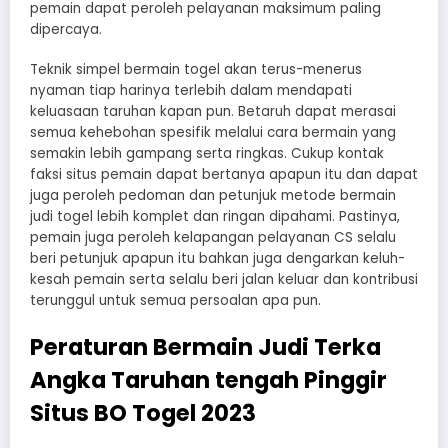
pemain dapat peroleh pelayanan maksimum paling
dipercaya.
Teknik simpel bermain togel akan terus-menerus
nyaman tiap harinya terlebih dalam mendapati
keluasaan taruhan kapan pun. Betaruh dapat merasai
semua kehebohan spesifik melalui cara bermain yang
semakin lebih gampang serta ringkas. Cukup kontak
faksi situs pemain dapat bertanya apapun itu dan dapat
juga peroleh pedoman dan petunjuk metode bermain
judi togel lebih komplet dan ringan dipahami. Pastinya,
pemain juga peroleh kelapangan pelayanan CS selalu
beri petunjuk apapun itu bahkan juga dengarkan keluh-
kesah pemain serta selalu beri jalan keluar dan kontribusi
terunggul untuk semua persoalan apa pun.
Peraturan Bermain Judi Terka
Angka Taruhan tengah Pinggir
Situs BO Togel 2023