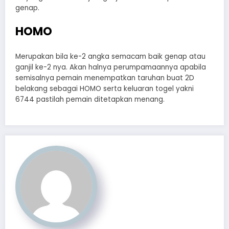
genap.
HOMO
Merupakan bila ke-2 angka semacam baik genap atau
ganjil ke-2 nya. Akan halnya perumpamaannya apabila
semisalnya pemain menempatkan taruhan buat 2D
belakang sebagai HOMO serta keluaran togel yakni
6744 pastilah pemain ditetapkan menang.