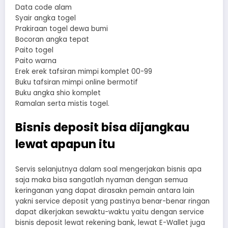
Data code alam
Syair angka togel
Prakiraan togel dewa bumi
Bocoran angka tepat
Paito togel
Paito warna
Erek erek tafsiran mimpi komplet 00-99
Buku tafsiran mimpi online bermotif
Buku angka shio komplet
Ramalan serta mistis togel.
Bisnis deposit bisa dijangkau
lewat apapun itu
Servis selanjutnya dalam soal mengerjakan bisnis apa
saja maka bisa sangatlah nyaman dengan semua
keringanan yang dapat dirasakn pemain antara lain
yakni service deposit yang pastinya benar-benar ringan
dapat dikerjakan sewaktu-waktu yaitu dengan service
bisnis deposit lewat rekening bank, lewat E-Wallet juga