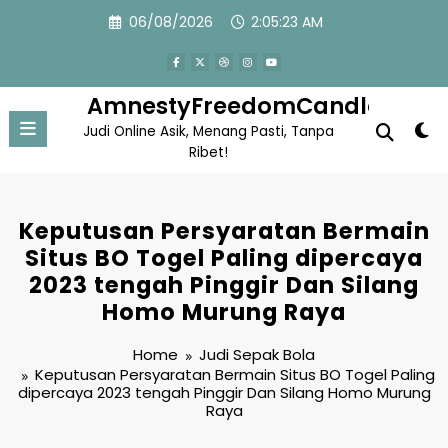
Skip
06/08/2026
2:05:24 AM
to
content
AmnestyFreedomCandles
Judi Online Asik, Menang Pasti, Tanpa
Ribet!
Keputusan Persyaratan Bermain
Situs BO Togel Paling dipercaya
2023 tengah Pinggir Dan Silang
Homo Murung Raya
Home
Judi Sepak Bola
Keputusan Persyaratan Bermain Situs BO Togel Paling
dipercaya 2023 tengah Pinggir Dan Silang Homo Murung
Raya