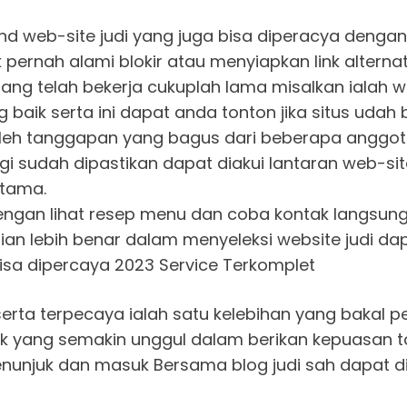
 web-site judi yang juga bisa diperacya dengan
ernah alami blokir atau menyiapkan link alternat
g telah bekerja cukuplah lama misalkan ialah wak
g baik serta ini dapat anda tonton jika situs udah 
eroleh tanggapan yang bagus dari beberapa anggot
ggi sudah dipastikan dapat diakui lantaran web-si
utama.
gan lihat resep menu dan coba kontak langsung 
ian lebih benar dalam menyeleksi website judi da
Bisa dipercaya 2023 Service Terkomplet
erta terpecaya ialah satu kelebihan yang bakal pe
 yang semakin unggul dalam berikan kepuasan ta
njuk dan masuk Bersama blog judi sah dapat dip