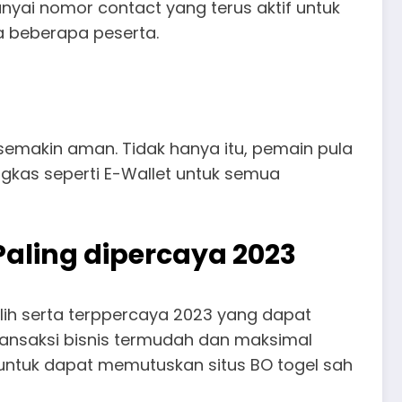
nyai nomor contact yang terus aktif untuk
da beberapa peserta.
 semakin aman. Tidak hanya itu, pemain pula
gkas seperti E-Wallet untuk semua
Paling dipercaya 2023
ilih serta terppercaya 2023 yang dapat
ransaksi bisnis termudah dan maksimal
l untuk dapat memutuskan situs BO togel sah