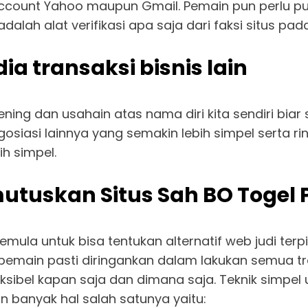
 account Yahoo maupun Gmail. Pemain pun perlu pu
dalah alat verifikasi apa saja dari faksi situs pa
a transaksi bisnis lain
ning dan usahain atas nama diri kita sendiri biar
iasi lainnya yang semakin lebih simpel serta rin
h simpel.
utuskan Situs Sah BO Togel 
ula untuk bisa tentukan alternatif web judi terp
 pemain pasti diringankan dalam lakukan semua t
leksibel kapan saja dan dimana saja. Teknik simpe
 banyak hal salah satunya yaitu: