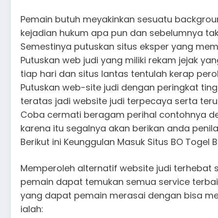
Pemain butuh meyakinkan sesuatu background
kejadian hukum apa pun dan sebelumnya tak p
Semestinya putuskan situs eksper yang meman
Putuskan web judi yang miliki rekam jejak yan
tiap hari dan situs lantas tentulah kerap p
Putuskan web-site judi dengan peringkat tin
teratas jadi website judi terpecaya serta ter
Coba cermati beragam perihal contohnya den
karena itu segalnya akan berikan anda penila
Berikut ini Keunggulan Masuk Situs BO Togel 
Memperoleh alternatif website judi terhebat s
pemain dapat temukan semua service terbaik
yang dapat pemain merasai dengan bisa menu
ialah: