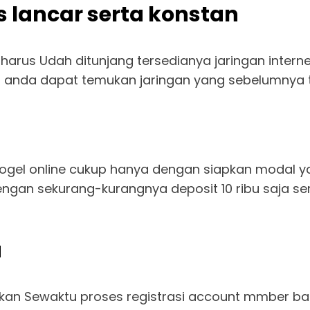
 lancar serta konstan
 harus Udah ditunjang tersedianya jaringan intern
anda dapat temukan jaringan yang sebelumnya tak
ogel online cukup hanya dengan siapkan modal ya
engan sekurang-kurangnya deposit 10 ribu saja ser
a
lukan Sewaktu proses registrasi account mmber b