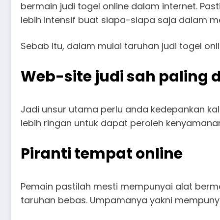
bermain judi togel online dalam internet. Pas
lebih intensif buat siapa-siapa saja dalam me
Sebab itu, dalam mulai taruhan judi togel onl
Web-site judi sah paling 
Jadi unsur utama perlu anda kedepankan kala
lebih ringan untuk dapat peroleh kenyamanan
Piranti tempat online
Pemain pastilah mesti mempunyai alat berma
taruhan bebas. Umpamanya yakni mempunyai 