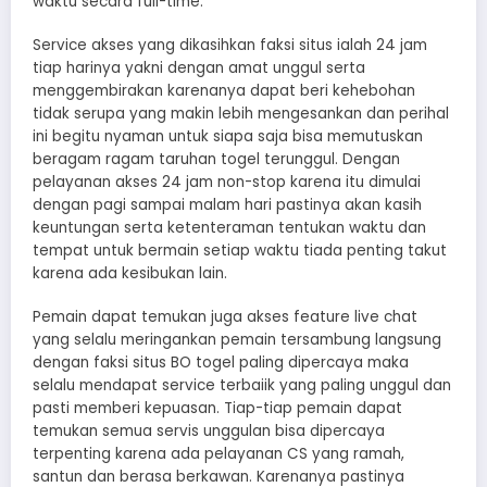
waktu secara full-time.
Service akses yang dikasihkan faksi situs ialah 24 jam
tiap harinya yakni dengan amat unggul serta
menggembirakan karenanya dapat beri kehebohan
tidak serupa yang makin lebih mengesankan dan perihal
ini begitu nyaman untuk siapa saja bisa memutuskan
beragam ragam taruhan togel terunggul. Dengan
pelayanan akses 24 jam non-stop karena itu dimulai
dengan pagi sampai malam hari pastinya akan kasih
keuntungan serta ketenteraman tentukan waktu dan
tempat untuk bermain setiap waktu tiada penting takut
karena ada kesibukan lain.
Pemain dapat temukan juga akses feature live chat
yang selalu meringankan pemain tersambung langsung
dengan faksi situs BO togel paling dipercaya maka
selalu mendapat service terbaiik yang paling unggul dan
pasti memberi kepuasan. Tiap-tiap pemain dapat
temukan semua servis unggulan bisa dipercaya
terpenting karena ada pelayanan CS yang ramah,
santun dan berasa berkawan. Karenanya pastinya