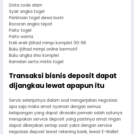
Data code alam
Syair angka togel
Perkiraan togel dewa bumi
Bocoran angka tepat
Paito togel
Paito warna
Erek erek ijtihad mimpi komplet 00-99
Buku ijtihad mimpi online bermotif
Buku angka shio komplet
Ramalan serta mistis togel.
Transaksi bisnis deposit dapat
dijangkau lewat apapun itu
Servis selanjutnya dalam soal mengerjakan negosiasi
apa saja maka amat nyaman dengan semua
kelapangan yang dapat dirasakn pemain salah satunya
merupakan service deposit yang pastinya amat ringan
dapat dikerjakan setiap saat yakni dengan service
negosiasi deposit lewat rekening bank, lewat E-Wallet