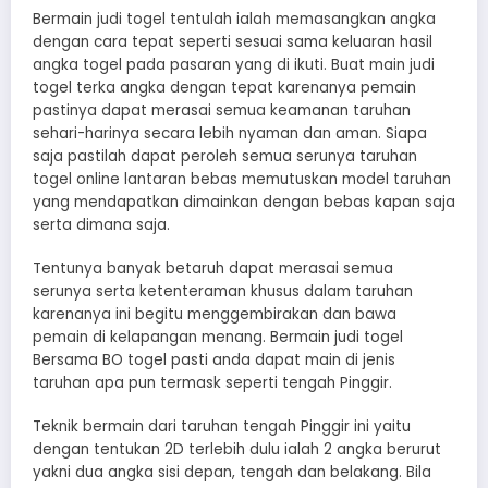
Bermain judi togel tentulah ialah memasangkan angka
dengan cara tepat seperti sesuai sama keluaran hasil
angka togel pada pasaran yang di ikuti. Buat main judi
togel terka angka dengan tepat karenanya pemain
pastinya dapat merasai semua keamanan taruhan
sehari-harinya secara lebih nyaman dan aman. Siapa
saja pastilah dapat peroleh semua serunya taruhan
togel online lantaran bebas memutuskan model taruhan
yang mendapatkan dimainkan dengan bebas kapan saja
serta dimana saja.
Tentunya banyak betaruh dapat merasai semua
serunya serta ketenteraman khusus dalam taruhan
karenanya ini begitu menggembirakan dan bawa
pemain di kelapangan menang. Bermain judi togel
Bersama BO togel pasti anda dapat main di jenis
taruhan apa pun termask seperti tengah Pinggir.
Teknik bermain dari taruhan tengah Pinggir ini yaitu
dengan tentukan 2D terlebih dulu ialah 2 angka berurut
yakni dua angka sisi depan, tengah dan belakang. Bila