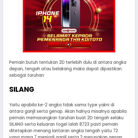
Pemain butuh tentukan 2D terlebih dulu di antara angka
depan, tengah atau belakang maka dapat dipastikan
sebagai taruhan:
SILANG
Yaitu apabila ke-2 angka tidak sama type yakni di
antara ganjil serta genap. Akan halnya misalnya apabila
pemain memasangkan taruhan buat 2D tengah selaku
SILANG serta keluaran togel ialah 8723 pasti pemain
ditetapkan menang lantaran angka tengah yaitu 72
yang mana 7 menjadi ganjil serta 2 merupakan genap.