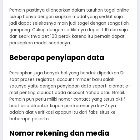
Pemain pastinya dilancarkan dalam taruhan togel online
cukup hanya dengan siapkan modal yang sedikit saja
jadi dapat selekasnya main judi togel dengan sangatlah
gampang. Cukup dengan sedikitnya deposit 10 ribu saja
dan sedikitnya bet 100 perak karena itu pemain dapat
persiapkan modal seadanya.
Beberapa penyiapan data
Persiapkan juga banyak hal yang hendak diperlukan Di
saat proses registrasi account mmber baru salah
satunya yaitu dengan penyiapan data seperti alamat e-
mail penting dibuaat pada account Yahoo atau Gmail.
Pemain pun perlu miliki nomor contact yang terus aktif
buat bisa dikontak kapan pun karenanya ke-2 nya
adalah alat verifikasi apapun itu dari faksi situs ke
beberapa peserta.
Nomor rekening dan media