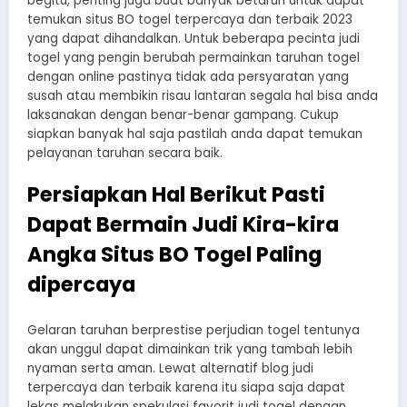
begitu, penting juga buat banyak betaruh untuk dapat
temukan situs BO togel terpercaya dan terbaik 2023
yang dapat dihandalkan. Untuk beberapa pecinta judi
togel yang pengin berubah permainkan taruhan togel
dengan online pastinya tidak ada persyaratan yang
susah atau membikin risau lantaran segala hal bisa anda
laksanakan dengan benar-benar gampang. Cukup
siapkan banyak hal saja pastilah anda dapat temukan
pelayanan taruhan secara baik.
Persiapkan Hal Berikut Pasti
Dapat Bermain Judi Kira-kira
Angka Situs BO Togel Paling
dipercaya
Gelaran taruhan berprestise perjudian togel tentunya
akan unggul dapat dimainkan trik yang tambah lebih
nyaman serta aman. Lewat alternatif blog judi
terpercaya dan terbaik karena itu siapa saja dapat
lekas melakukan spekulasi favorit judi togel dengan