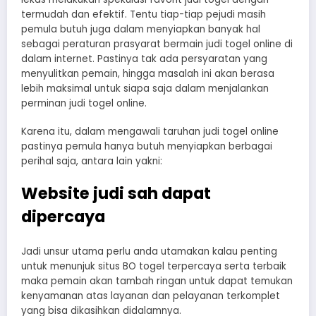
termudah dan efektif. Tentu tiap-tiap pejudi masih
pemula butuh juga dalam menyiapkan banyak hal
sebagai peraturan prasyarat bermain judi togel online di
dalam internet. Pastinya tak ada persyaratan yang
menyulitkan pemain, hingga masalah ini akan berasa
lebih maksimal untuk siapa saja dalam menjalankan
perminan judi togel online.
Karena itu, dalam mengawali taruhan judi togel online
pastinya pemula hanya butuh menyiapkan berbagai
perihal saja, antara lain yakni:
Website judi sah dapat
dipercaya
Jadi unsur utama perlu anda utamakan kalau penting
untuk menunjuk situs BO togel terpercaya serta terbaik
maka pemain akan tambah ringan untuk dapat temukan
kenyamanan atas layanan dan pelayanan terkomplet
yang bisa dikasihkan didalamnya.