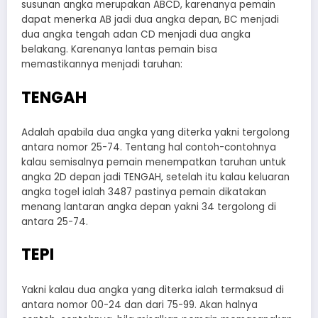
susunan angka merupakan ABCD, karenanya pemain
dapat menerka AB jadi dua angka depan, BC menjadi
dua angka tengah adan CD menjadi dua angka
belakang. Karenanya lantas pemain bisa
memastikannya menjadi taruhan:
TENGAH
Adalah apabila dua angka yang diterka yakni tergolong
antara nomor 25-74. Tentang hal contoh-contohnya
kalau semisalnya pemain menempatkan taruhan untuk
angka 2D depan jadi TENGAH, setelah itu kalau keluaran
angka togel ialah 3487 pastinya pemain dikatakan
menang lantaran angka depan yakni 34 tergolong di
antara 25-74.
TEPI
Yakni kalau dua angka yang diterka ialah termaksud di
antara nomor 00-24 dan dari 75-99. Akan halnya