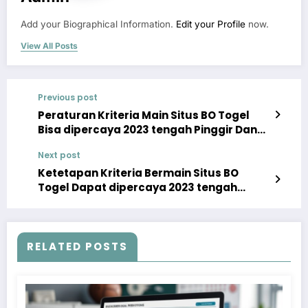
Add your Biographical Information.
Edit your Profile
now.
View All Posts
Previous post
Peraturan Kriteria Main Situs BO Togel
Bisa dipercaya 2023 tengah Pinggir Dan
Silang Homo Marabahan
Next post
Ketetapan Kriteria Bermain Situs BO
Togel Dapat dipercaya 2023 tengah
Pinggir Dan Silang Homo Tanjung Redeb
RELATED POSTS