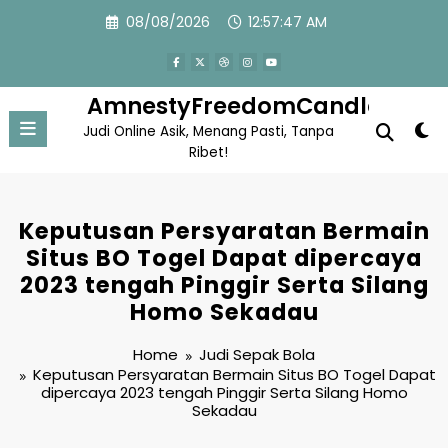
Skip
08/08/2026
12:57:48 AM
to
content
AmnestyFreedomCandles
Judi Online Asik, Menang Pasti, Tanpa
Ribet!
Keputusan Persyaratan Bermain
Situs BO Togel Dapat dipercaya
2023 tengah Pinggir Serta Silang
Homo Sekadau
Home
Judi Sepak Bola
Keputusan Persyaratan Bermain Situs BO Togel Dapat
dipercaya 2023 tengah Pinggir Serta Silang Homo
Sekadau