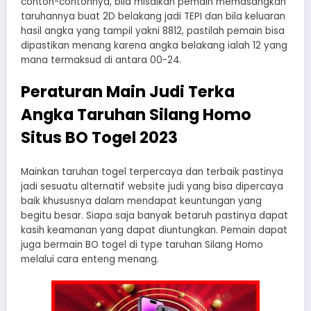
contoh-contohnya, bila misalkan pemain memasangkan
taruhannya buat 2D belakang jadi TEPI dan bila keluaran
hasil angka yang tampil yakni 8812, pastilah pemain bisa
dipastikan menang karena angka belakang ialah 12 yang
mana termaksud di antara 00-24.
Peraturan Main Judi Terka
Angka Taruhan Silang Homo
Situs BO Togel 2023
Mainkan taruhan togel terpercaya dan terbaik pastinya
jadi sesuatu alternatif website judi yang bisa dipercaya
baik khususnya dalam mendapat keuntungan yang
begitu besar. Siapa saja banyak betaruh pastinya dapat
kasih keamanan yang dapat diuntungkan. Pemain dapat
juga bermain BO togel di type taruhan Silang Homo
melalui cara enteng menang.