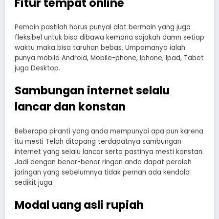
Fitur tempat online
Pemain pastilah harus punyai alat bermain yang juga
fleksibel untuk bisa dibawa kemana sajakah damn setiap
waktu maka bisa taruhan bebas. Umpamanya ialah
punya mobile Android, Mobile-phone, Iphone, Ipad, Tabet
juga Desktop.
Sambungan internet selalu
lancar dan konstan
Beberapa piranti yang anda mempunyai apa pun karena
itu mesti Telah ditopang terdapatnya sambungan
internet yang selalu lancar serta pastinya mesti konstan.
Jadi dengan benar-benar ringan anda dapat peroleh
jaringan yang sebelumnya tidak pernah ada kendala
sedikit juga.
Modal uang asli rupiah