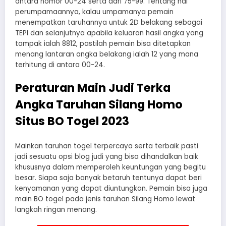
antara nomor 00-24 serta dari 75-99. Tentang hal
perumpamaannya, kalau umpamanya pemain
menempatkan taruhannya untuk 2D belakang sebagai
TEPI dan selanjutnya apabila keluaran hasil angka yang
tampak ialah 8812, pastilah pemain bisa ditetapkan
menang lantaran angka belakang ialah 12 yang mana
terhitung di antara 00-24.
Peraturan Main Judi Terka
Angka Taruhan Silang Homo
Situs BO Togel 2023
Mainkan taruhan togel terpercaya serta terbaik pasti
jadi sesuatu opsi blog judi yang bisa dihandalkan baik
khususnya dalam memperoleh keuntungan yang begitu
besar. Siapa saja banyak betaruh tentunya dapat beri
kenyamanan yang dapat diuntungkan. Pemain bisa juga
main BO togel pada jenis taruhan Silang Homo lewat
langkah ringan menang.