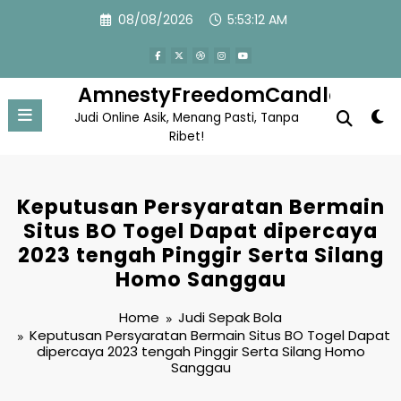
Skip
08/08/2026
5:53:13 AM
to
content
AmnestyFreedomCandles
Judi Online Asik, Menang Pasti, Tanpa
Ribet!
Keputusan Persyaratan Bermain
Situs BO Togel Dapat dipercaya
2023 tengah Pinggir Serta Silang
Homo Sanggau
Home
Judi Sepak Bola
Keputusan Persyaratan Bermain Situs BO Togel Dapat
dipercaya 2023 tengah Pinggir Serta Silang Homo
Sanggau