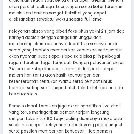
dijalankan setiap saat serta dimanapun. Seluruh pemain
akan peroleh pelbagai keuntungan serta ketenteraman
melakukan taruhan sangat fleksibel yang dapat
dilaksanakan sewaktu-waktu secara full-time.
Pelayanan akses yang diberi faksi situs yakni 24 jam tiap
harinya adalah dengan sangatlah unggul dan
membahagiakan karenanya dapat beri serunya tidak
sama yang tambah memberikan kepuasan serta soal ini
akan nyaman buat siapa-siapa saja bisa pilih pelbagai
ragam taruhan togel terhebat. Dengan pelayanan akses
24 jam non-stop karena itu dimulai dari pagi sampai
malam hari tentu akan kasih keuntungan dan
ketenteraman tentukan waktu serta tempat untuk
bermain setiap saat tanpa butuh takut oleh karena ada
kesibukan lain.
Pemain dapat temukan juga akses spesifikasi live chat
yang terus meringankan pemain terjalin langsung
dengan faksi situs BO togel paling dipercaya maka bisa
selalu mendapat pelayanan terbaiik yang paling unggul
serta pastilah memberikan kepuasan. Tiap pemain