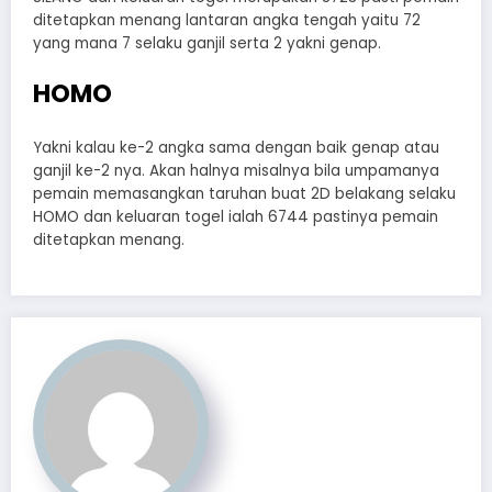
ditetapkan menang lantaran angka tengah yaitu 72
yang mana 7 selaku ganjil serta 2 yakni genap.
HOMO
Yakni kalau ke-2 angka sama dengan baik genap atau
ganjil ke-2 nya. Akan halnya misalnya bila umpamanya
pemain memasangkan taruhan buat 2D belakang selaku
HOMO dan keluaran togel ialah 6744 pastinya pemain
ditetapkan menang.