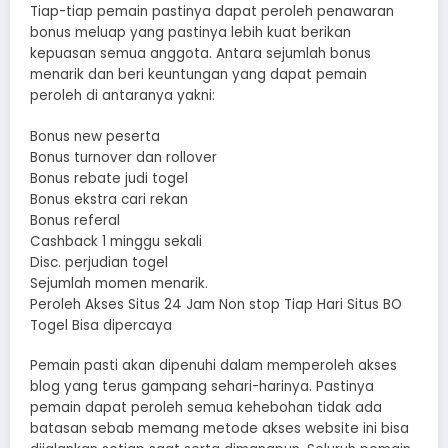
Tiap-tiap pemain pastinya dapat peroleh penawaran
bonus meluap yang pastinya lebih kuat berikan
kepuasan semua anggota. Antara sejumlah bonus
menarik dan beri keuntungan yang dapat pemain
peroleh di antaranya yakni:
Bonus new peserta
Bonus turnover dan rollover
Bonus rebate judi togel
Bonus ekstra cari rekan
Bonus referal
Cashback 1 minggu sekali
Disc. perjudian togel
Sejumlah momen menarik.
Peroleh Akses Situs 24 Jam Non stop Tiap Hari Situs BO
Togel Bisa dipercaya
Pemain pasti akan dipenuhi dalam memperoleh akses
blog yang terus gampang sehari-harinya. Pastinya
pemain dapat peroleh semua kehebohan tidak ada
batasan sebab memang metode akses website ini bisa