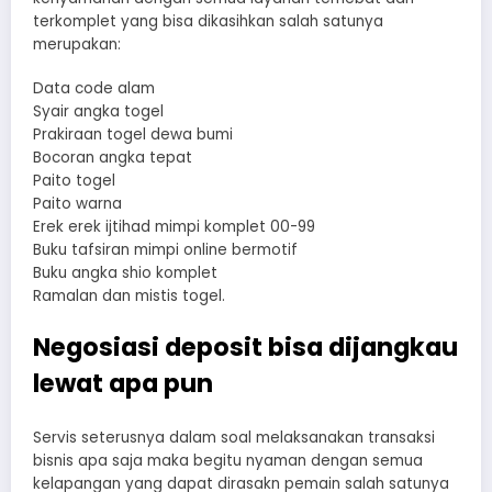
terkomplet yang bisa dikasihkan salah satunya
merupakan:
Data code alam
Syair angka togel
Prakiraan togel dewa bumi
Bocoran angka tepat
Paito togel
Paito warna
Erek erek ijtihad mimpi komplet 00-99
Buku tafsiran mimpi online bermotif
Buku angka shio komplet
Ramalan dan mistis togel.
Negosiasi deposit bisa dijangkau
lewat apa pun
Servis seterusnya dalam soal melaksanakan transaksi
bisnis apa saja maka begitu nyaman dengan semua
kelapangan yang dapat dirasakn pemain salah satunya