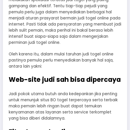
gampang dan efektif. Tentu tiap-tiap pejudi yang
pemula perlu juga dalam menyediakan berbagai hal
menjadi aturan prasyarat bermain judi togel online pada
internet. Pasti tidak ada persyaratan yang membuat jadi
lebih sulit pemain, maka perihal ini bakal berasa lebih
intensif buat siapa-siapa saja dalam mengerjakan
perminan judi togel online.
Oleh karena itu, dalam mulai taruhan judi togel online
pastinya pemula perlu menyediakan banyak hal saja,
antara lain yakni:
Web-site judi sah bisa dipercaya
Jadi pokok utama butuh anda kedepankan jika penting
untuk menunjuk situs BO togel terpercaya serta terbaik
maka pemain lebih ringan buat dapat temukan
kenyamanan atas layanan serta service terkomplet
yang bisa diberi didalamnya.