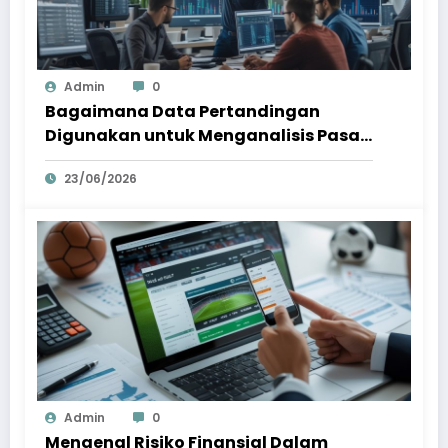
Admin
0
Bagaimana Data Pertandingan
Digunakan untuk Menganalisis Pasar
1X2 di Industri Perjudian
23/06/2026
Admin
0
Mengenal Risiko Finansial Dalam