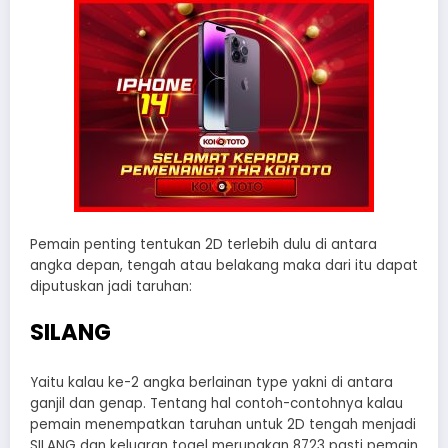
Pemain penting tentukan 2D terlebih dulu di antara
angka depan, tengah atau belakang maka dari itu dapat
diputuskan jadi taruhan:
SILANG
Yaitu kalau ke-2 angka berlainan type yakni di antara
ganjil dan genap. Tentang hal contoh-contohnya kalau
pemain menempatkan taruhan untuk 2D tengah menjadi
SILANG dan keluaran togel merupakan 8723 pasti pemain