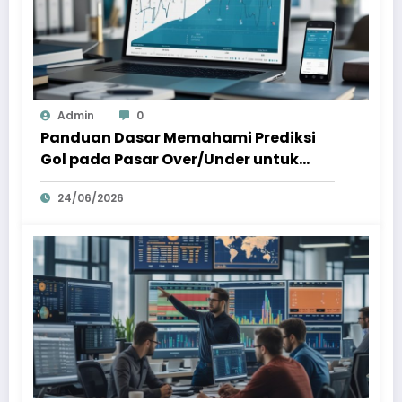
Admin
0
Panduan Dasar Memahami Prediksi
Gol pada Pasar Over/Under untuk
Pemula
24/06/2026