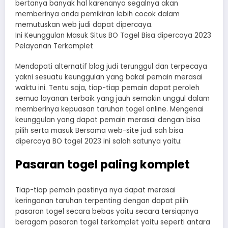
bertanya banyak hal karenanya segalnya akan
memberinya anda pemikiran lebih cocok dalam
memutuskan web judi dapat dipercaya.
Ini Keunggulan Masuk Situs BO Togel Bisa dipercaya 2023
Pelayanan Terkomplet
Mendapati alternatif blog judi terunggul dan terpecaya
yakni sesuatu keunggulan yang bakal pemain merasai
waktu ini. Tentu saja, tiap-tiap pemain dapat peroleh
semua layanan terbaik yang jauh semakin unggul dalam
memberinya kepuasan taruhan togel online. Mengenai
keunggulan yang dapat pemain merasai dengan bisa
pilih serta masuk Bersama web-site judi sah bisa
dipercaya BO togel 2023 ini salah satunya yaitu:
Pasaran togel paling komplet
Tiap-tiap pemain pastinya nya dapat merasai
keringanan taruhan terpenting dengan dapat pilih
pasaran togel secara bebas yaitu secara tersiapnya
beragam pasaran togel terkomplet yaitu seperti antara