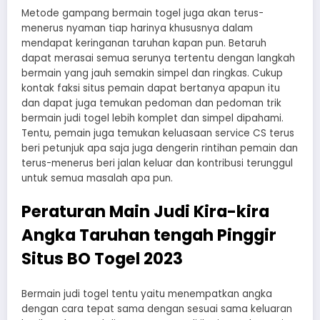
Metode gampang bermain togel juga akan terus-
menerus nyaman tiap harinya khususnya dalam
mendapat keringanan taruhan kapan pun. Betaruh
dapat merasai semua serunya tertentu dengan langkah
bermain yang jauh semakin simpel dan ringkas. Cukup
kontak faksi situs pemain dapat bertanya apapun itu
dan dapat juga temukan pedoman dan pedoman trik
bermain judi togel lebih komplet dan simpel dipahami.
Tentu, pemain juga temukan keluasaan service CS terus
beri petunjuk apa saja juga dengerin rintihan pemain dan
terus-menerus beri jalan keluar dan kontribusi terunggul
untuk semua masalah apa pun.
Peraturan Main Judi Kira-kira
Angka Taruhan tengah Pinggir
Situs BO Togel 2023
Bermain judi togel tentu yaitu menempatkan angka
dengan cara tepat sama dengan sesuai sama keluaran