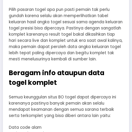
Pilih pasaran togel apa pun pasti pemain tak perlu
gundah karena selalu akan memperlihatkan tabel
keluaran hasil angka togel sesuai sama agenda keluaran
togel presisi bisa dipercaya. Pastinya dengan sangatlah
komplet karenanya result togel bakal dikasihkan tiap
hari secara live dan komplet untuk era saat awal kalinya,
maka pemain dapat peroleh data angka keluaran togel
lebih tepat paling dipercaya dan begitu komplet tak
mesti menelusurinya kembali di sumber lain.
Beragam info ataupun data
togel komplet
Semua keunggulan situs BO togel dapat dipercaya ini
karenanya pastinya banyak pemain akan selalu
mendapat keamanan dengan semua sarana terbaik
serta terkomplet yang bisa diberi antara lain yaitu:
Data code alam