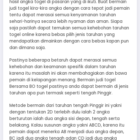
hasil angka togel di pasaran yang di ikuti. Buat bermain
judi togel kira-kira angka dengan cara tepat jadi pemain
tentu dapat merasai semua kenyamanan taruhan
sehari-harinya secara lebih nyaman dan aman. Siapa
saja pastilah dapat temukan semua kehebohan taruhan
togel online karena bebas pilih jenis taruhan yang
mendapatkan dimainkan dengan cara bebas kapan pun
dan dimana saja.
Pastinya beberapa betaruh dapat merasai semua
kehebohan dan keamanan spesifik dalam taruhan
karena itu masalah ini akan membahagiakan dan bawa
pemain di kelapangan menang. Bermain judi togel
Bersama BO togel pastinya anda dapat bermain di jenis
taruhan apa pun termask seperti tengah Pinggir.
Metode bermain dari taruhan tengah Pinggir ini yakni
dengan tentukan 2D terlebih dulu ialah 2 angka
berturutan ialah dua angka sisi depan, tengah serta
belakang. Kalau susunan angka yakni ABCD, karena itu
pemain dapat menerka AB menjadi dua angka depan,
BC jadi dua angka tengah adan CD jadi dua angka