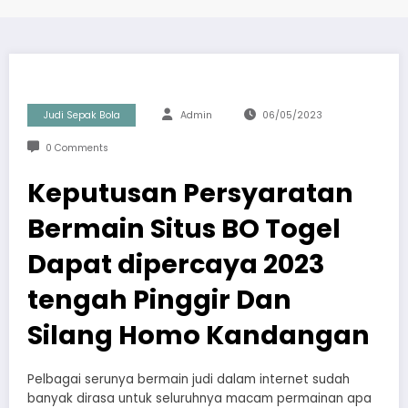
Judi Sepak Bola
Admin
06/05/2023
0 Comments
Keputusan Persyaratan
Bermain Situs BO Togel
Dapat dipercaya 2023
tengah Pinggir Dan
Silang Homo Kandangan
Pelbagai serunya bermain judi dalam internet sudah
banyak dirasa untuk seluruhnya macam permainan apa