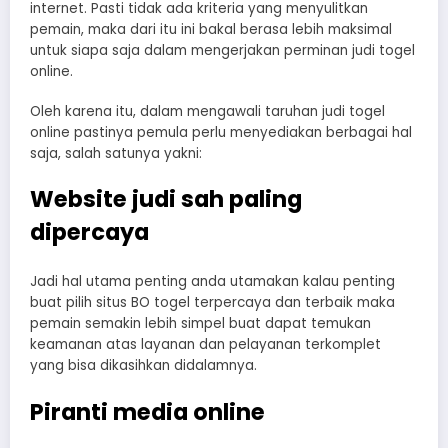
internet. Pasti tidak ada kriteria yang menyulitkan
pemain, maka dari itu ini bakal berasa lebih maksimal
untuk siapa saja dalam mengerjakan perminan judi togel
online.
Oleh karena itu, dalam mengawali taruhan judi togel
online pastinya pemula perlu menyediakan berbagai hal
saja, salah satunya yakni:
Website judi sah paling
dipercaya
Jadi hal utama penting anda utamakan kalau penting
buat pilih situs BO togel terpercaya dan terbaik maka
pemain semakin lebih simpel buat dapat temukan
keamanan atas layanan dan pelayanan terkomplet
yang bisa dikasihkan didalamnya.
Piranti media online