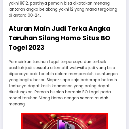
yakni 8812, pastinya pemain bisa dikatakan menang
lantaran angka belakang yakni 12 yang mana tergolong
di antara 00-24.
Aturan Main Judi Terka Angka
Taruhan Silang Homo Situs BO
Togel 2023
Permainkan taruhan togel terpercaya dan terbaik
pastilah jadi sesuatu alternatif web-site judi yang bisa
dipercaya baik terlebih dalam memperoleh keuntungan
yang begitu besar. Siapa-siapa saja beberapa betaruh
tentunya dapat kasih keamanan yang paling dapat
diuntungkan. Pemain bisalah bermain BO togel pada
model taruhan Silang Homo dengan secara mudah
menang.