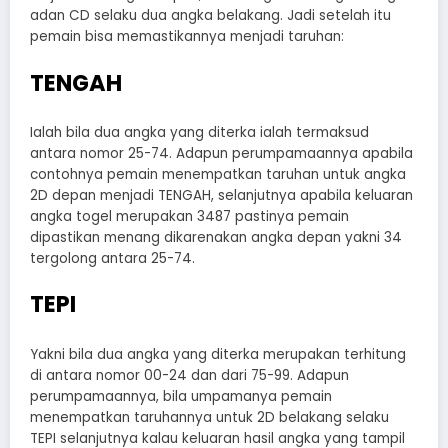
adan CD selaku dua angka belakang. Jadi setelah itu
pemain bisa memastikannya menjadi taruhan:
TENGAH
Ialah bila dua angka yang diterka ialah termaksud
antara nomor 25-74. Adapun perumpamaannya apabila
contohnya pemain menempatkan taruhan untuk angka
2D depan menjadi TENGAH, selanjutnya apabila keluaran
angka togel merupakan 3487 pastinya pemain
dipastikan menang dikarenakan angka depan yakni 34
tergolong antara 25-74.
TEPI
Yakni bila dua angka yang diterka merupakan terhitung
di antara nomor 00-24 dan dari 75-99. Adapun
perumpamaannya, bila umpamanya pemain
menempatkan taruhannya untuk 2D belakang selaku
TEPI selanjutnya kalau keluaran hasil angka yang tampil