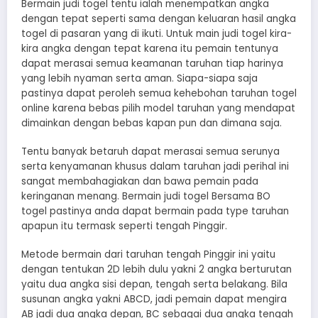
Bermain judi togel tentu ialah menempatkan angka
dengan tepat seperti sama dengan keluaran hasil angka
togel di pasaran yang di ikuti. Untuk main judi togel kira-
kira angka dengan tepat karena itu pemain tentunya
dapat merasai semua keamanan taruhan tiap harinya
yang lebih nyaman serta aman. Siapa-siapa saja
pastinya dapat peroleh semua kehebohan taruhan togel
online karena bebas pilih model taruhan yang mendapat
dimainkan dengan bebas kapan pun dan dimana saja.
Tentu banyak betaruh dapat merasai semua serunya
serta kenyamanan khusus dalam taruhan jadi perihal ini
sangat membahagiakan dan bawa pemain pada
keringanan menang. Bermain judi togel Bersama BO
togel pastinya anda dapat bermain pada type taruhan
apapun itu termask seperti tengah Pinggir.
Metode bermain dari taruhan tengah Pinggir ini yaitu
dengan tentukan 2D lebih dulu yakni 2 angka berturutan
yaitu dua angka sisi depan, tengah serta belakang. Bila
susunan angka yakni ABCD, jadi pemain dapat mengira
AB jadi dua angka depan, BC sebagai dua angka tengah