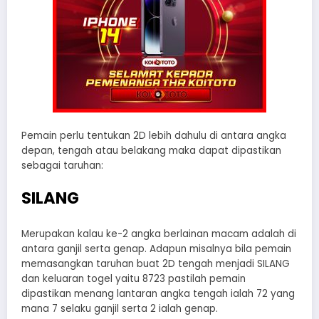
Pemain perlu tentukan 2D lebih dahulu di antara angka
depan, tengah atau belakang maka dapat dipastikan
sebagai taruhan:
SILANG
Merupakan kalau ke-2 angka berlainan macam adalah di
antara ganjil serta genap. Adapun misalnya bila pemain
memasangkan taruhan buat 2D tengah menjadi SILANG
dan keluaran togel yaitu 8723 pastilah pemain
dipastikan menang lantaran angka tengah ialah 72 yang
mana 7 selaku ganjil serta 2 ialah genap.