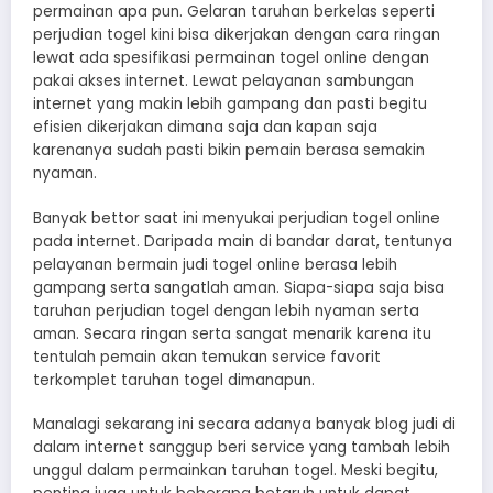
permainan apa pun. Gelaran taruhan berkelas seperti
perjudian togel kini bisa dikerjakan dengan cara ringan
lewat ada spesifikasi permainan togel online dengan
pakai akses internet. Lewat pelayanan sambungan
internet yang makin lebih gampang dan pasti begitu
efisien dikerjakan dimana saja dan kapan saja
karenanya sudah pasti bikin pemain berasa semakin
nyaman.
Banyak bettor saat ini menyukai perjudian togel online
pada internet. Daripada main di bandar darat, tentunya
pelayanan bermain judi togel online berasa lebih
gampang serta sangatlah aman. Siapa-siapa saja bisa
taruhan perjudian togel dengan lebih nyaman serta
aman. Secara ringan serta sangat menarik karena itu
tentulah pemain akan temukan service favorit
terkomplet taruhan togel dimanapun.
Manalagi sekarang ini secara adanya banyak blog judi di
dalam internet sanggup beri service yang tambah lebih
unggul dalam permainkan taruhan togel. Meski begitu,