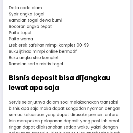
Data code alam
Syair angka togel
Ramalan togel dewa bumi
Bocoran angka tepat
Paito togel
Paito warna
Erek erek tafsiran mimpi komplet 00-99
Buku ijtihad mimpi online bermotif
Buku angka shio komplet
Ramalan serta mistis togel.
Bisnis deposit bisa dijangkau
lewat apa saja
Servis selanjutnya dalam soal melaksanakan transaksi
bisnis apa saja maka dapat sangatlah nyaman dengan
semua keluasaan yang dapat dirasakn pemain antara
lain merupakan pelayanan deposit yang pastilah amat
ringan dapat dilaksanakan setiap waktu yakni dengan