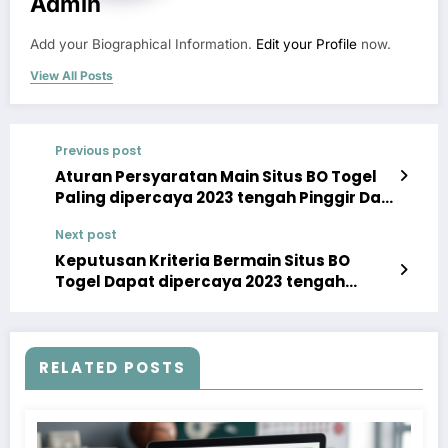
Admin
Add your Biographical Information.
Edit your Profile
now.
View All Posts
Previous post
Aturan Persyaratan Main Situs BO Togel
Paling dipercaya 2023 tengah Pinggir Dan
Silang Homo Nunukan
Next post
Keputusan Kriteria Bermain Situs BO
Togel Dapat dipercaya 2023 tengah
Pinggir Dan Silang Homo Tamiang Layang
RELATED POSTS