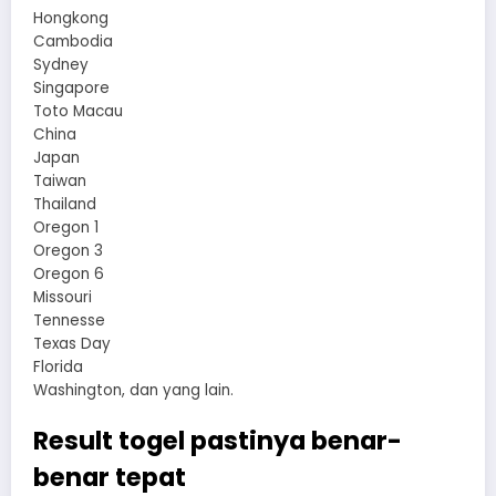
Hongkong
Cambodia
Sydney
Singapore
Toto Macau
China
Japan
Taiwan
Thailand
Oregon 1
Oregon 3
Oregon 6
Missouri
Tennesse
Texas Day
Florida
Washington, dan yang lain.
Result togel pastinya benar-
benar tepat