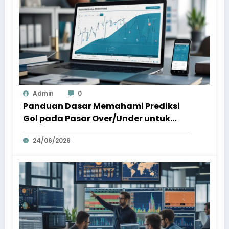
Admin
0
Panduan Dasar Memahami Prediksi
Gol pada Pasar Over/Under untuk
Pemula
24/06/2026