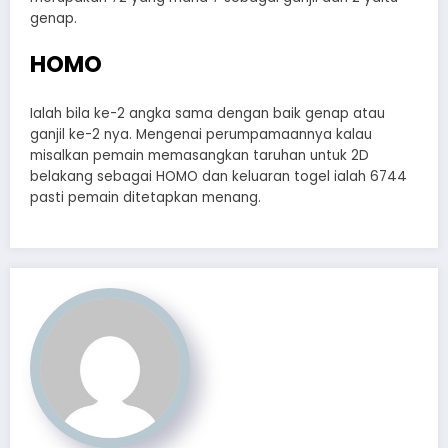
genap.
HOMO
Ialah bila ke-2 angka sama dengan baik genap atau
ganjil ke-2 nya. Mengenai perumpamaannya kalau
misalkan pemain memasangkan taruhan untuk 2D
belakang sebagai HOMO dan keluaran togel ialah 6744
pasti pemain ditetapkan menang.