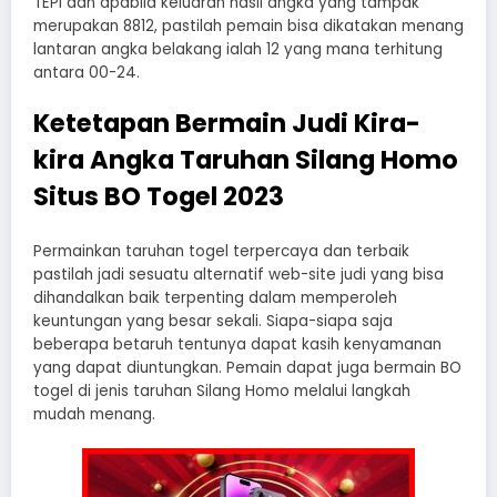
TEPI dan apabila keluaran hasil angka yang tampak
merupakan 8812, pastilah pemain bisa dikatakan menang
lantaran angka belakang ialah 12 yang mana terhitung
antara 00-24.
Ketetapan Bermain Judi Kira-
kira Angka Taruhan Silang Homo
Situs BO Togel 2023
Permainkan taruhan togel terpercaya dan terbaik
pastilah jadi sesuatu alternatif web-site judi yang bisa
dihandalkan baik terpenting dalam memperoleh
keuntungan yang besar sekali. Siapa-siapa saja
beberapa betaruh tentunya dapat kasih kenyamanan
yang dapat diuntungkan. Pemain dapat juga bermain BO
togel di jenis taruhan Silang Homo melalui langkah
mudah menang.