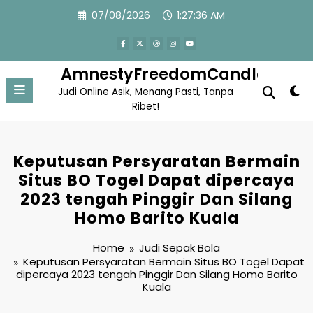
Skip
07/08/2026
1:27:37 AM
to
content
AmnestyFreedomCandles
Judi Online Asik, Menang Pasti, Tanpa
Ribet!
Keputusan Persyaratan Bermain
Situs BO Togel Dapat dipercaya
2023 tengah Pinggir Dan Silang
Homo Barito Kuala
Home
Judi Sepak Bola
Keputusan Persyaratan Bermain Situs BO Togel Dapat
dipercaya 2023 tengah Pinggir Dan Silang Homo Barito
Kuala