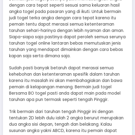
dengan cara tepat seperti sesuai sama keluaran hasil
angka togel pada pasaran yang di ikuti. Untuk bermain
judi togel terka angka dengan cara tepat karena itu
pemain tentu dapat merasai semua ketenteraman
taruhan sehari-harinya dengan lebih nyaman dan aman.
Siapa-siapa saja pastinya dapat peroleh semua serunya
taruhan togel online lantaran bebas memutuskan jenis
taruhan yang mendapat dimainkan dengan cara bebas
kapan saja serta dimana saja.
Sudah pasti banyak betaruh dapat merasai semua
kehebohan dan ketenteraman spesifik dalam taruhan
karena itu masalah ini akan membahagiakan dan bawa
pemain di kelapangan menang. Bermain judi togel
Bersama BO togel pasti anda dapat main pada model
taruhan apa pun termask seperti tengah Pinggir.
Trik bermain dari taruhan tengah Pinggir ini dengan
tentukan 2D lebih dulu ialah 2 angka berurut merupakan
dua angka sisi depan, tengah dan belakang. Kalau
susunan angka yakni ABCD, karena itu pemain dapat