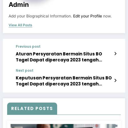
Admin
Add your Biographical Information.
Edit your Profile
now.
View All Posts
Previous post
Aturan Persyaratan Bermain Situs BO
Togel Dapat dipercaya 2023 tengah
Pinggir Serta Silang Homo Kandangan
Next post
Keputusan Persyaratan Bermain Situs BO
Togel Dapat dipercaya 2023 tengah
Pinggir Dan Silang Homo Tana Paser
RELATED POSTS