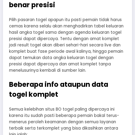
benar presisi
Pilih pasaran togel apapun itu pasti pemain tidak harus
cemas karena selalu akan menghadirkan tabel keluaran
hasil angka togel sama dengan agenda keluaran togel
presisi dapat dipercaya. Tentu dengan amat komplet
jadi result togel akan diberi sehari-hari secara live dan
komplet buat fase periode awal kalinya, hingga pemain
dapat temukan data angka keluaran togel dengan
presisi dapat dipercaya dan amat komplet tanpa
menelusurinya kembali di sumber lain.
Beberapa info ataupun data
togel komplet
Semua kelebihan situs BO togel paling dipercaya ini
karena itu sudah pasti beberapa pemain bakal terus-
menerus peroleh keamanan dengan semua layanan
terbaik serta terkomplet yang bisa dikasihkan antara
lain ialah: