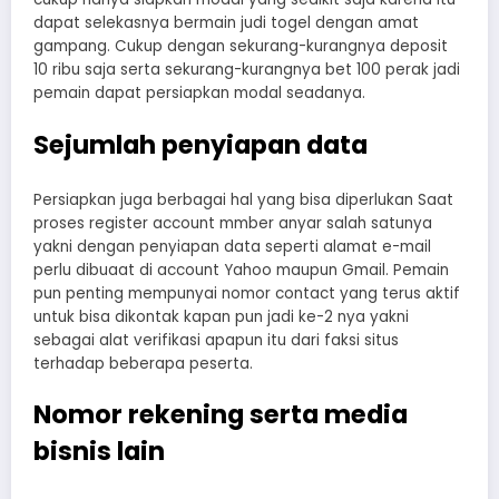
dapat selekasnya bermain judi togel dengan amat
gampang. Cukup dengan sekurang-kurangnya deposit
10 ribu saja serta sekurang-kurangnya bet 100 perak jadi
pemain dapat persiapkan modal seadanya.
Sejumlah penyiapan data
Persiapkan juga berbagai hal yang bisa diperlukan Saat
proses register account mmber anyar salah satunya
yakni dengan penyiapan data seperti alamat e-mail
perlu dibuaat di account Yahoo maupun Gmail. Pemain
pun penting mempunyai nomor contact yang terus aktif
untuk bisa dikontak kapan pun jadi ke-2 nya yakni
sebagai alat verifikasi apapun itu dari faksi situs
terhadap beberapa peserta.
Nomor rekening serta media
bisnis lain