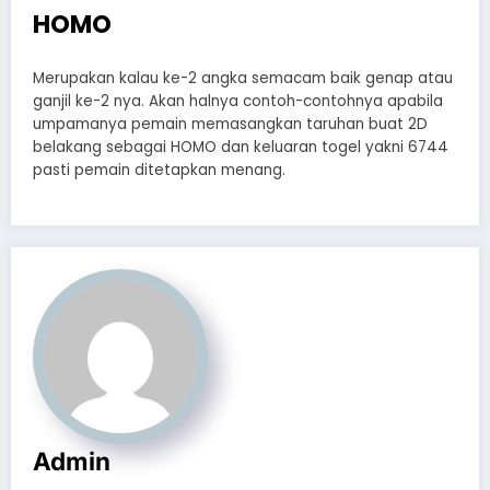
HOMO
Merupakan kalau ke-2 angka semacam baik genap atau
ganjil ke-2 nya. Akan halnya contoh-contohnya apabila
umpamanya pemain memasangkan taruhan buat 2D
belakang sebagai HOMO dan keluaran togel yakni 6744
pasti pemain ditetapkan menang.
Admin