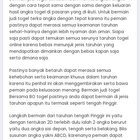
dengan cara tepat sama dengan sama dengan keluaran
hasil angka togel di pasaran yang di ikuti. Untuk bermain
judi togel terka angka dengan tepat karena itu pemain
pastinya dapat merasai semua keamanan taruhan
sehari-harinya dengan lebih nyaman dan aman. Siapa
saja pasti dapat temukan semua serunya taruhan togel
online karena bebas menunjuk jenis taruhan yang
mendapatkan dimainkan dengan bebas kapan saja
serta dimana saja.
Pastinya banyak betaruh dapat merasai semua
kehebohan serta keamanan khusus dalam taruhan
karena itu perihal ini akan menggembirakan serta bawa
pemain pada keluasaan menang. Bermain judi togel
Bersama BO togel pastinya anda dapat bermain di jenis
taruhan apapun itu termask seperti tengah Pinggir.
Langkah bermain dari taruhan tengah Pinggir ini yaitu
dengan tentukan 2D terlebih dulu ialah 2 angka berurut
yaitu dua angka sisi depan, tengah serta belakang. Bila
susunan angka yakni ABCD, karenanya pemain dapat