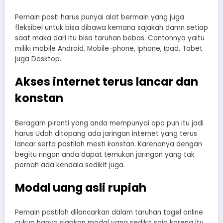
Pemain pasti harus punyai alat bermain yang juga
fleksibel untuk bisa dibawa kemana sajakah damn setiap
saat maka dari itu bisa taruhan bebas. Contohnya yaitu
miliki mobile Android, Mobile-phone, Iphone, Ipad, Tabet
juga Desktop.
Akses internet terus lancar dan
konstan
Beragam piranti yang anda mempunyai apa pun itu jadi
harus Udah ditopang ada jaringan internet yang terus
lancar serta pastilah mesti konstan. Karenanya dengan
begitu ringan anda dapat temukan jaringan yang tak
pernah ada kendala sedikit juga.
Modal uang asli rupiah
Pemain pastilah dilancarkan dalam taruhan togel online
cukup hanya siapkan modal yang sedikit saja karena itu