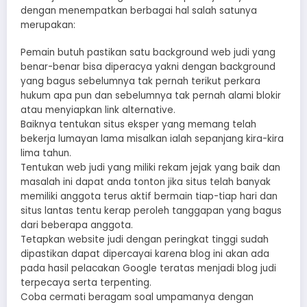
dengan menempatkan berbagai hal salah satunya
merupakan:
Pemain butuh pastikan satu background web judi yang
benar-benar bisa diperacya yakni dengan background
yang bagus sebelumnya tak pernah terikut perkara
hukum apa pun dan sebelumnya tak pernah alami blokir
atau menyiapkan link alternative.
Baiknya tentukan situs eksper yang memang telah
bekerja lumayan lama misalkan ialah sepanjang kira-kira
lima tahun.
Tentukan web judi yang miliki rekam jejak yang baik dan
masalah ini dapat anda tonton jika situs telah banyak
memiliki anggota terus aktif bermain tiap-tiap hari dan
situs lantas tentu kerap peroleh tanggapan yang bagus
dari beberapa anggota.
Tetapkan website judi dengan peringkat tinggi sudah
dipastikan dapat dipercayai karena blog ini akan ada
pada hasil pelacakan Google teratas menjadi blog judi
terpecaya serta terpenting.
Coba cermati beragam soal umpamanya dengan