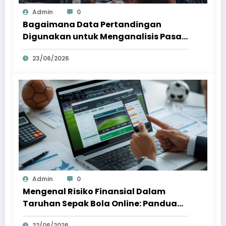
Admin
0
Bagaimana Data Pertandingan
Digunakan untuk Menganalisis Pasar
1X2 di Industri Perjudian
23/06/2026
Admin
0
Mengenal Risiko Finansial Dalam
Taruhan Sepak Bola Online: Panduan
Menyusun Strategi Cerdas
22/06/2026