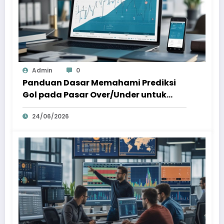
Admin
0
Panduan Dasar Memahami Prediksi
Gol pada Pasar Over/Under untuk
Pemula
24/06/2026