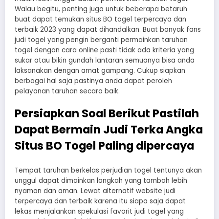
Walau begitu, penting juga untuk beberapa betaruh
buat dapat temukan situs BO togel terpercaya dan
terbaik 2023 yang dapat dihandalkan. Buat banyak fans
judi togel yang pengin berganti permainkan taruhan
togel dengan cara online pasti tidak ada kriteria yang
sukar atau bikin gundah lantaran semuanya bisa anda
laksanakan dengan amat gampang. Cukup siapkan
berbagai hal saja pastinya anda dapat peroleh
pelayanan taruhan secara baik.
Persiapkan Soal Berikut Pastilah
Dapat Bermain Judi Terka Angka
Situs BO Togel Paling dipercaya
Tempat taruhan berkelas perjudian togel tentunya akan
unggul dapat dimainkan langkah yang tambah lebih
nyaman dan aman. Lewat alternatif website judi
terpercaya dan terbaik karena itu siapa saja dapat
lekas menjalankan spekulasi favorit judi togel yang