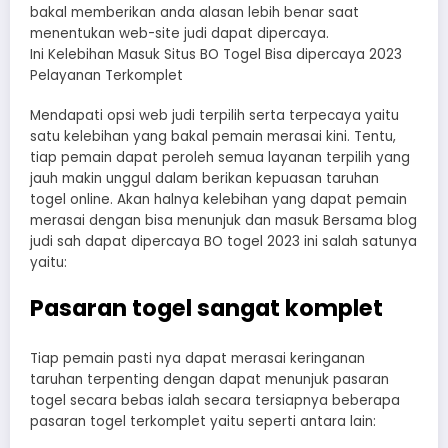
bakal memberikan anda alasan lebih benar saat
menentukan web-site judi dapat dipercaya.
Ini Kelebihan Masuk Situs BO Togel Bisa dipercaya 2023
Pelayanan Terkomplet
Mendapati opsi web judi terpilih serta terpecaya yaitu
satu kelebihan yang bakal pemain merasai kini. Tentu,
tiap pemain dapat peroleh semua layanan terpilih yang
jauh makin unggul dalam berikan kepuasan taruhan
togel online. Akan halnya kelebihan yang dapat pemain
merasai dengan bisa menunjuk dan masuk Bersama blog
judi sah dapat dipercaya BO togel 2023 ini salah satunya
yaitu:
Pasaran togel sangat komplet
Tiap pemain pasti nya dapat merasai keringanan
taruhan terpenting dengan dapat menunjuk pasaran
togel secara bebas ialah secara tersiapnya beberapa
pasaran togel terkomplet yaitu seperti antara lain: