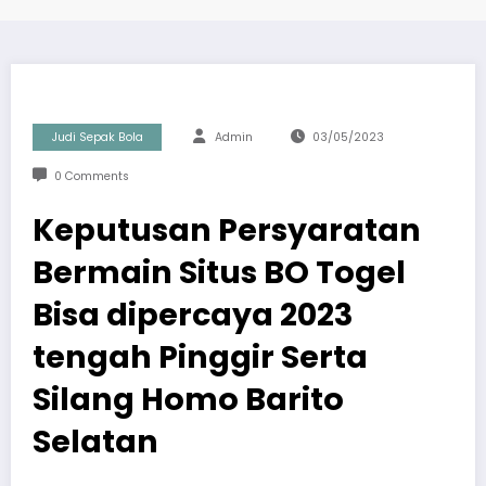
Judi Sepak Bola
Admin
03/05/2023
0 Comments
Keputusan Persyaratan
Bermain Situs BO Togel
Bisa dipercaya 2023
tengah Pinggir Serta
Silang Homo Barito
Selatan