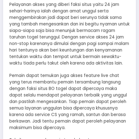
Pelayanan akses yang diberi faksi situs yaitu 24 jam
sehari-harinya ialah dengan amat unggul serta
menggembirakan jadi dapat beri serunya tidak sama
yang tambah mengesankan dan ini begitu nyaman untuk
siapa-siapa saja bisa menunjuk bermacam ragam
taruhan togel terunggul. Dengan service akses 24 jam
non-stop karenanya dimulai dengan pagi sampai malam
hari tentunya akan beri keuntungan dan kenyamanan
tentukan waktu dan tempat untuk bermain sewaktu-
waktu tiada perlu takut oleh karena ada aktivitas lain.
Pemain dapat temukan juga akses feature live chat
yang terus membantu pemain tersambung langsung
dengan faksi situs BO togel dapat dipercaya maka
dapat selalu mendapat pelayanan terbaiik yang unggul
dan pastilah mengesankan. Tiap pemain dapat peroleh
semua layanan unggulan bisa dipercaya khususnya
karena ada service CS yang ramah, santun dan berasa
berkawan. Jadi tentu pemain dapat peroleh pelayanan
maksimum bisa dipercaya.