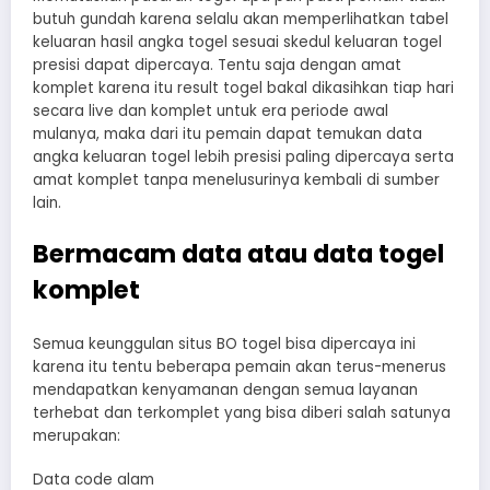
butuh gundah karena selalu akan memperlihatkan tabel
keluaran hasil angka togel sesuai skedul keluaran togel
presisi dapat dipercaya. Tentu saja dengan amat
komplet karena itu result togel bakal dikasihkan tiap hari
secara live dan komplet untuk era periode awal
mulanya, maka dari itu pemain dapat temukan data
angka keluaran togel lebih presisi paling dipercaya serta
amat komplet tanpa menelusurinya kembali di sumber
lain.
Bermacam data atau data togel
komplet
Semua keunggulan situs BO togel bisa dipercaya ini
karena itu tentu beberapa pemain akan terus-menerus
mendapatkan kenyamanan dengan semua layanan
terhebat dan terkomplet yang bisa diberi salah satunya
merupakan:
Data code alam