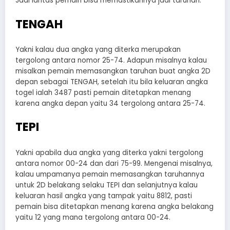
Jadi lantas pemain bisa memastikannya jadi taruhan:
TENGAH
Yakni kalau dua angka yang diterka merupakan
tergolong antara nomor 25-74. Adapun misalnya kalau
misalkan pemain memasangkan taruhan buat angka 2D
depan sebagai TENGAH, setelah itu bila keluaran angka
togel ialah 3487 pasti pemain ditetapkan menang
karena angka depan yaitu 34 tergolong antara 25-74.
TEPI
Yakni apabila dua angka yang diterka yakni tergolong
antara nomor 00-24 dan dari 75-99. Mengenai misalnya,
kalau umpamanya pemain memasangkan taruhannya
untuk 2D belakang selaku TEPI dan selanjutnya kalau
keluaran hasil angka yang tampak yaitu 8812, pasti
pemain bisa ditetapkan menang karena angka belakang
yaitu 12 yang mana tergolong antara 00-24.