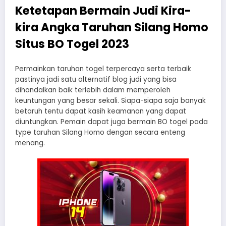
Ketetapan Bermain Judi Kira-
kira Angka Taruhan Silang Homo
Situs BO Togel 2023
Permainkan taruhan togel terpercaya serta terbaik
pastinya jadi satu alternatif blog judi yang bisa
dihandalkan baik terlebih dalam memperoleh
keuntungan yang besar sekali. Siapa-siapa saja banyak
betaruh tentu dapat kasih keamanan yang dapat
diuntungkan. Pemain dapat juga bermain BO togel pada
type taruhan Silang Homo dengan secara enteng
menang.