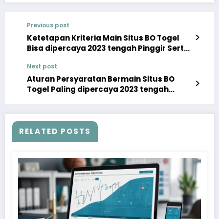
Previous post
Ketetapan Kriteria Main Situs BO Togel
Bisa dipercaya 2023 tengah Pinggir Serta
Silang Homo Paringin
Next post
Aturan Persyaratan Bermain Situs BO
Togel Paling dipercaya 2023 tengah
Pinggir Serta Silang Homo Rantau
RELATED POSTS