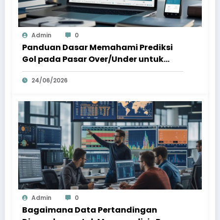
Admin
0
Panduan Dasar Memahami Prediksi
Gol pada Pasar Over/Under untuk
Pemula
24/06/2026
Admin
0
Bagaimana Data Pertandingan