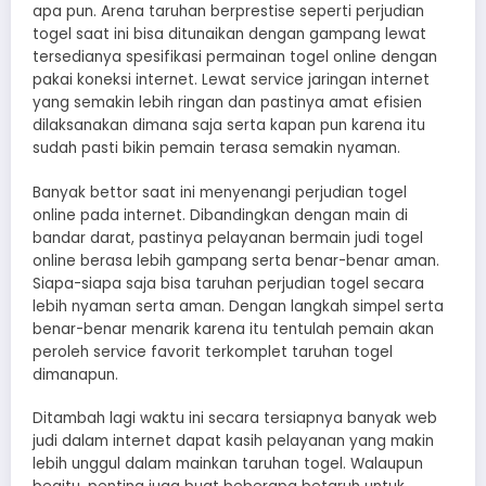
apa pun. Arena taruhan berprestise seperti perjudian
togel saat ini bisa ditunaikan dengan gampang lewat
tersedianya spesifikasi permainan togel online dengan
pakai koneksi internet. Lewat service jaringan internet
yang semakin lebih ringan dan pastinya amat efisien
dilaksanakan dimana saja serta kapan pun karena itu
sudah pasti bikin pemain terasa semakin nyaman.
Banyak bettor saat ini menyenangi perjudian togel
online pada internet. Dibandingkan dengan main di
bandar darat, pastinya pelayanan bermain judi togel
online berasa lebih gampang serta benar-benar aman.
Siapa-siapa saja bisa taruhan perjudian togel secara
lebih nyaman serta aman. Dengan langkah simpel serta
benar-benar menarik karena itu tentulah pemain akan
peroleh service favorit terkomplet taruhan togel
dimanapun.
Ditambah lagi waktu ini secara tersiapnya banyak web
judi dalam internet dapat kasih pelayanan yang makin
lebih unggul dalam mainkan taruhan togel. Walaupun