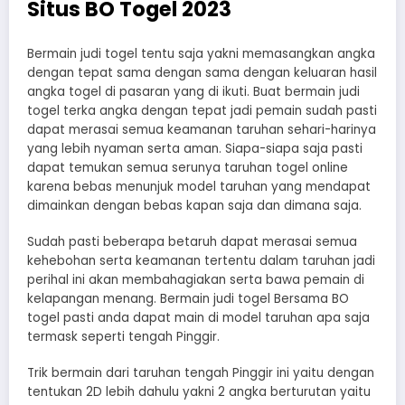
Situs BO Togel 2023
Bermain judi togel tentu saja yakni memasangkan angka
dengan tepat sama dengan sama dengan keluaran hasil
angka togel di pasaran yang di ikuti. Buat bermain judi
togel terka angka dengan tepat jadi pemain sudah pasti
dapat merasai semua keamanan taruhan sehari-harinya
yang lebih nyaman serta aman. Siapa-siapa saja pasti
dapat temukan semua serunya taruhan togel online
karena bebas menunjuk model taruhan yang mendapat
dimainkan dengan bebas kapan saja dan dimana saja.
Sudah pasti beberapa betaruh dapat merasai semua
kehebohan serta keamanan tertentu dalam taruhan jadi
perihal ini akan membahagiakan serta bawa pemain di
kelapangan menang. Bermain judi togel Bersama BO
togel pasti anda dapat main di model taruhan apa saja
termask seperti tengah Pinggir.
Trik bermain dari taruhan tengah Pinggir ini yaitu dengan
tentukan 2D lebih dahulu yakni 2 angka berturutan yaitu