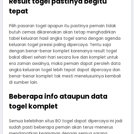
Result togel pastinya begitu
tepat
Pilih pasaran togel apapun itu pastinya pemain tidak
butuh cemas dikarenakan akan tetap menghadirkan
tabel keluaran hasil angka togel sama dengan agenda
keluaran togel presisi paling dipercaya. Tentu saja
dengan benar-benar komplet karenanya result togel
bakal diberi sehari-hari secara live dan komplet untuk
era zaman awalnya, maka pemain dapat peroleh data
angka keluaran togel lebih tepat dapat dipercaya dan
benar-benar komplet tak mesti menelusurinya kembali
di sumber lain.
Beberapa info ataupun data
togel komplet
Semua kelebihan situs BO togel dapat dipercaya ini jadi
sudah pasti beberapa pemain akan terus-menerus
mendapatkan keamanan dengan semua sarana