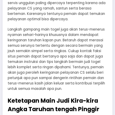
servis unggulan paling dipercaya terpenting karena ada
pelayanan CS yang ramah, santun serta berasa
berteman. Karenanya tentunya pemain dapat temukan
pelayanan optimal bisa dipercaya.
Langkah gampang main togel juga akan terus-menerus
nyaman sehari-harinya khususnya dalam mendapat
keringanan taruhan kapan pun. Betaruh dapat merasai
semua serunya tertentu dengan secara bermain yang
jauh semakin simpel serta ringkas. Cukup kontak faksi
situs pemain dapat bertanya apa saja dan dapat juga
temukan instruksi dan tips langkah bermain judi togel
lebih komplet serta ringan dipahami. Tentunya, pemain
akan juga peroleh keringanan pelayanan CS selalu beri
petunjuk apa pun sampai dengerin rintihan pemain dan
terus-menerus kasih jalan keluar serta kontribusi terpilih
untuk semua masalah apa pun.
Ketetapan Main Judi Kira-kira
Angka Taruhan tengah Pinggir