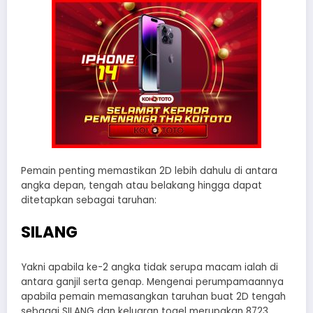
Pemain penting memastikan 2D lebih dahulu di antara
angka depan, tengah atau belakang hingga dapat
ditetapkan sebagai taruhan:
SILANG
Yakni apabila ke-2 angka tidak serupa macam ialah di
antara ganjil serta genap. Mengenai perumpamaannya
apabila pemain memasangkan taruhan buat 2D tengah
sebagai SILANG dan keluaran togel merupakan 8723