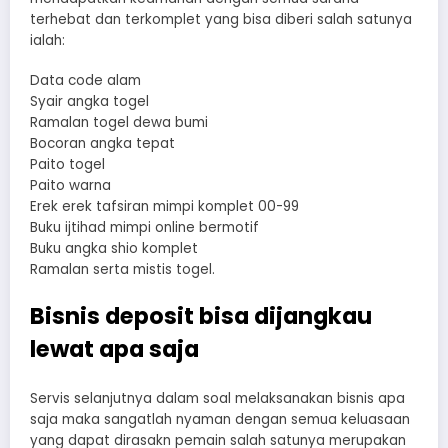
terhebat dan terkomplet yang bisa diberi salah satunya
ialah:
Data code alam
Syair angka togel
Ramalan togel dewa bumi
Bocoran angka tepat
Paito togel
Paito warna
Erek erek tafsiran mimpi komplet 00-99
Buku ijtihad mimpi online bermotif
Buku angka shio komplet
Ramalan serta mistis togel.
Bisnis deposit bisa dijangkau
lewat apa saja
Servis selanjutnya dalam soal melaksanakan bisnis apa
saja maka sangatlah nyaman dengan semua keluasaan
yang dapat dirasakn pemain salah satunya merupakan