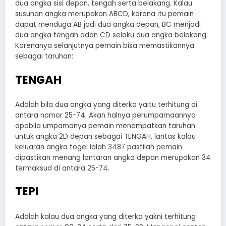
dua angka sisi depan, tengah serta belakang. Kalau
susunan angka merupakan ABCD, karena itu pemain
dapat menduga AB jadi dua angka depan, BC menjadi
dua angka tengah adan CD selaku dua angka belakang.
Karenanya selanjutnya pemain bisa memastikannya
sebagai taruhan:
TENGAH
Adalah bila dua angka yang diterka yaitu terhitung di
antara nomor 25-74. Akan halnya perumpamaannya
apabila umpamanya pemain menempatkan taruhan
untuk angka 2D depan sebagai TENGAH, lantas kalau
keluaran angka togel ialah 3487 pastilah pemain
dipastikan menang lantaran angka depan merupakan 34
termaksud di antara 25-74.
TEPI
Adalah kalau dua angka yang diterka yakni terhitung