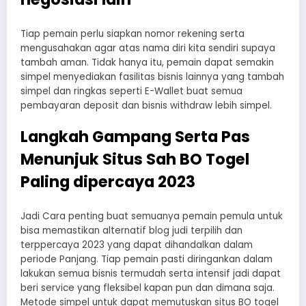
Tiap pemain perlu siapkan nomor rekening serta
mengusahakan agar atas nama diri kita sendiri supaya
tambah aman. Tidak hanya itu, pemain dapat semakin
simpel menyediakan fasilitas bisnis lainnya yang tambah
simpel dan ringkas seperti E-Wallet buat semua
pembayaran deposit dan bisnis withdraw lebih simpel.
Langkah Gampang Serta Pas
Menunjuk Situs Sah BO Togel
Paling dipercaya 2023
Jadi Cara penting buat semuanya pemain pemula untuk
bisa memastikan alternatif blog judi terpilih dan
terppercaya 2023 yang dapat dihandalkan dalam
periode Panjang. Tiap pemain pasti diringankan dalam
lakukan semua bisnis termudah serta intensif jadi dapat
beri service yang fleksibel kapan pun dan dimana saja.
Metode simpel untuk dapat memutuskan situs BO togel