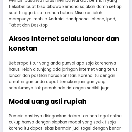
Pemain pastinya harus mempunyai alat bermain yang
fleksibel buat bisa dibawa kemana sajakah damn setiap
saat hingga bisa taruhan bebas. Misalkan ialah
mempunyai mobile Android, Handphone, Iphone, Ipad,
Tabet dan Desktop.
Akses internet selalu lancar dan
konstan
Beberapa fitur yang anda punyai apa saja karenanya
harus Telah ditunjang ada jaringan internet yang terus
lancar dan pastilah harus konstan. Karena itu dengan
amat ringan anda dapat temukan jaringan yang
sebelumnya tak pernah ada rintangan sedikit juga.
Modal uang asli rupiah
Pemain pastinya diringankan dalam taruhan togel online
cukup hanya dengan siapkan modal yang sedikit saja
karena itu dapat lekas bermain judi togel dengan benar-