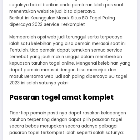
segalnya bakal berikan anda pemikiran lebih pas saat
menentukan website judi bisa dipercaya.
Berikut ini Keunggulan Masuk Situs BO Togel Paling
dipercaya 2023 Service Terkomplet
Memperoleh opsi web judi terunggul serta terpecaya
ialah satu kelebihan yang bisa pemain merasai saat ini.
Tentulah, tiap pemain dapat temukan semua service
terhebat yang jauh makin unggul dalam memberikan
kepuasan taruhan togel online. Mengenai kelebihan yang
dapat pemain merasai dengan bisa menunjuk dan
masuk Bersama web judi sah paling dipercaya BO togel
2023 ini salah satunya yakni:
Pasaran togel amat komplet
Tiap-tiap pemain pasti nya dapat rasakan kelapangan
taruhan terpenting dengan dapat pilih pasaran togel
secara bebas merupakan secara adanya pelbagai
pasaran togel terkomplet ialah seperti salah satunya: