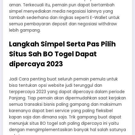
aman. Terkecuali itu, pemain pun dapat bertambah
simpel menyediakan media negosiasi lainnya yang
tambah sederhana dan ringkas seperti E-Wallet untuk
semua pembayaran deposit dan negosiasi withdraw
lebih gampang.
Langkah Simpel Serta Pas Pilih
Situs Sah BO Togel Dapat
dipercaya 2023
Jadi Cara penting buat seluruh pemain pemula untuk
bisa tentukan opsi website judi terunggul dan
terppercaya 2023 yang dapat dipercaya dalam periode
Panjang. Tiap pemain akan dipermudahkan saat kerjakan
semua transaksi bisnis paling gampang dan maksimum
karenanya dapat beri service yang paling fleksibel
kapan saja dan dimana saja. Trik gampang buat dapat
menunjuk situs BO togel sah paling dipercaya ini yaitu
dengan mengimplementasikan banyak hal salah satunya