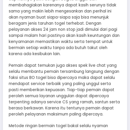
membahagiakan karenanya dapat kasih serunya tidak
sama yang makin lebih mengesankan dan perihal ini
akan nyaman buat siapa-siapa saja bisa menunjuk
beragam jenis taruhan togel terhebat. Dengan
pelayanan akses 24 jam non stop jadi dimulai dari pagi
sampai malam hari pastinya akan kasih keuntungan dan
kenyamanan memastikan waktu serta tempat untuk
bermain setiap waktu tanpa ada butuh takut oleh
karena ada kesibukan lain.
Pemain dapat temukan juga akses spek live chat yang
selalu membantu pemain tersambung langsung dengan
faksi situs BO togel bisa dipercaya maka dapat selalu
mendapat service terbaiik yang paling unggul serta
pasti memberikan kepuasan. Tiap-tiap pemain dapat
peroleh semua layanan unggulan dapat dipercaya
terpenting adanya service CS yang ramah, santun serta
berasa berkawan. Karena itu tentunya pemain dapat
peroleh pelayanan maksimum paling dipercaya.
Metode ringan bermain togel bakal selalu nyaman