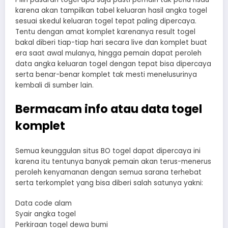
karena akan tampilkan tabel keluaran hasil angka togel
sesuai skedul keluaran togel tepat paling dipercaya.
Tentu dengan amat komplet karenanya result togel
bakal diberi tiap-tiap hari secara live dan komplet buat
era saat awal mulanya, hingga pemain dapat peroleh
data angka keluaran togel dengan tepat bisa dipercaya
serta benar-benar komplet tak mesti menelusurinya
kembali di sumber lain.
Bermacam info atau data togel
komplet
Semua keunggulan situs BO togel dapat dipercaya ini
karena itu tentunya banyak pemain akan terus-menerus
peroleh kenyamanan dengan semua sarana terhebat
serta terkomplet yang bisa diberi salah satunya yakni:
Data code alam
Syair angka togel
Perkiraan togel dewa bumi