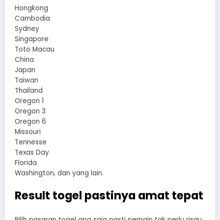
Hongkong
Cambodia
Sydney
Singapore
Toto Macau
China
Japan
Taiwan
Thailand
Oregon 1
Oregon 3
Oregon 6
Missouri
Tennesse
Texas Day
Florida
Washington, dan yang lain.
Result togel pastinya amat tepat
Pilih pasaran togel apa saja pasti pemain tak perlu risau