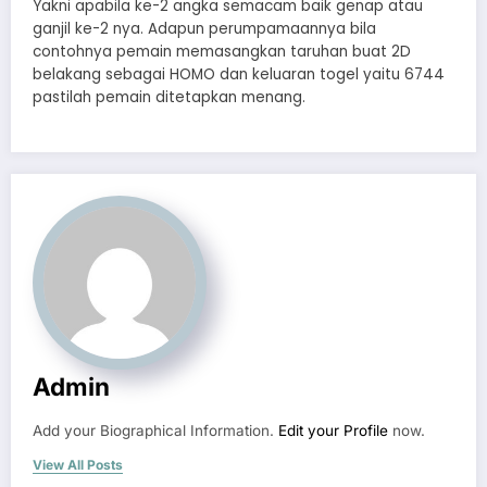
Yakni apabila ke-2 angka semacam baik genap atau
ganjil ke-2 nya. Adapun perumpamaannya bila
contohnya pemain memasangkan taruhan buat 2D
belakang sebagai HOMO dan keluaran togel yaitu 6744
pastilah pemain ditetapkan menang.
Admin
Add your Biographical Information.
Edit your Profile
now.
View All Posts