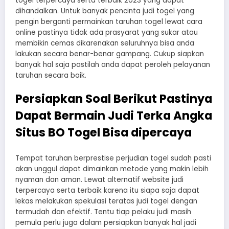
togel terpercaya serta terbaik 2023 yang dapat
dihandalkan. Untuk banyak pencinta judi togel yang
pengin berganti permainkan taruhan togel lewat cara
online pastinya tidak ada prasyarat yang sukar atau
membikin cemas dikarenakan seluruhnya bisa anda
lakukan secara benar-benar gampang. Cukup siapkan
banyak hal saja pastilah anda dapat peroleh pelayanan
taruhan secara baik.
Persiapkan Soal Berikut Pastinya
Dapat Bermain Judi Terka Angka
Situs BO Togel Bisa dipercaya
Tempat taruhan berprestise perjudian togel sudah pasti
akan unggul dapat dimainkan metode yang makin lebih
nyaman dan aman. Lewat alternatif website judi
terpercaya serta terbaik karena itu siapa saja dapat
lekas melakukan spekulasi teratas judi togel dengan
termudah dan efektif. Tentu tiap pelaku judi masih
pemula perlu juga dalam persiapkan banyak hal jadi