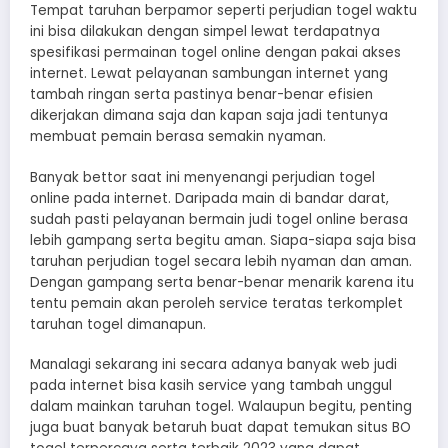
Tempat taruhan berpamor seperti perjudian togel waktu
ini bisa dilakukan dengan simpel lewat terdapatnya
spesifikasi permainan togel online dengan pakai akses
internet. Lewat pelayanan sambungan internet yang
tambah ringan serta pastinya benar-benar efisien
dikerjakan dimana saja dan kapan saja jadi tentunya
membuat pemain berasa semakin nyaman.
Banyak bettor saat ini menyenangi perjudian togel
online pada internet. Daripada main di bandar darat,
sudah pasti pelayanan bermain judi togel online berasa
lebih gampang serta begitu aman. Siapa-siapa saja bisa
taruhan perjudian togel secara lebih nyaman dan aman.
Dengan gampang serta benar-benar menarik karena itu
tentu pemain akan peroleh service teratas terkomplet
taruhan togel dimanapun.
Manalagi sekarang ini secara adanya banyak web judi
pada internet bisa kasih service yang tambah unggul
dalam mainkan taruhan togel. Walaupun begitu, penting
juga buat banyak betaruh buat dapat temukan situs BO