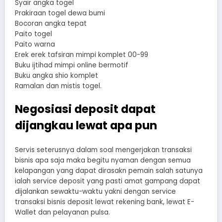
Syair angka togel
Prakiraan togel dewa bumi
Bocoran angka tepat
Paito togel
Paito warna
Erek erek tafsiran mimpi komplet 00-99
Buku ijtihad mimpi online bermotif
Buku angka shio komplet
Ramalan dan mistis togel.
Negosiasi deposit dapat
dijangkau lewat apa pun
Servis seterusnya dalam soal mengerjakan transaksi
bisnis apa saja maka begitu nyaman dengan semua
kelapangan yang dapat dirasakn pemain salah satunya
ialah service deposit yang pasti amat gampang dapat
dijalankan sewaktu-waktu yakni dengan service
transaksi bisnis deposit lewat rekening bank, lewat E-
Wallet dan pelayanan pulsa.