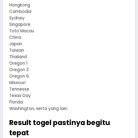
Hongkong
Cambodia
Sydney
Singapore
Toto Macau
China
Japan
Taiwan
Thailand
Oregon 1
Oregon 3
Oregon 6
Missouri
Tennesse
Texas Day
Florida
Washington, serta yang lain.
Result togel pastinya begitu
tepat