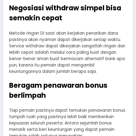
Negosiasi withdraw simpel bisa
semakin cepat
Metode ringan Di saat akan kerjakan penarikan dana
pastinya akan nyaman dapat dikerjakan setiap waktu.
Service withdraw dapat dikerjakan sangatlah ringan dan
lebiih cepat adalah melalui cara paling kuat dengan
benar-benar aman buat bermacam alternatif bank apa
pun, karena itu pemain dapat mengambil
keuntungannya dalam jumlah berapa saja.
Beragam penawaran bonus
berlimpah
Tiap pemain pastinya dapat temukan penawaran bonus
tumpah ruah yang pastinya lebih baik memberikan
kepuasan seluruh peserta. Antara sejumlah bonus
menarik serta beri keuntungan yang dapat pemain
temukan salah satunya merupakan: