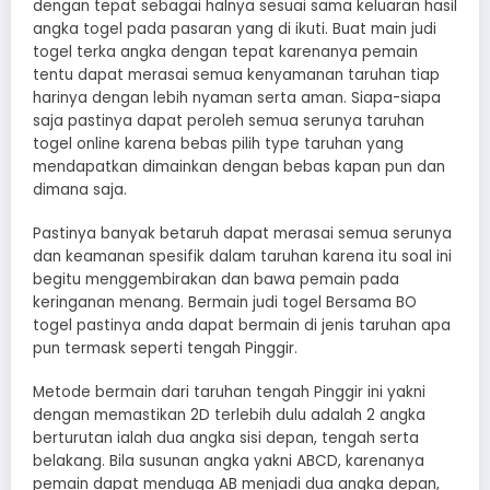
dengan tepat sebagai halnya sesuai sama keluaran hasil
angka togel pada pasaran yang di ikuti. Buat main judi
togel terka angka dengan tepat karenanya pemain
tentu dapat merasai semua kenyamanan taruhan tiap
harinya dengan lebih nyaman serta aman. Siapa-siapa
saja pastinya dapat peroleh semua serunya taruhan
togel online karena bebas pilih type taruhan yang
mendapatkan dimainkan dengan bebas kapan pun dan
dimana saja.
Pastinya banyak betaruh dapat merasai semua serunya
dan keamanan spesifik dalam taruhan karena itu soal ini
begitu menggembirakan dan bawa pemain pada
keringanan menang. Bermain judi togel Bersama BO
togel pastinya anda dapat bermain di jenis taruhan apa
pun termask seperti tengah Pinggir.
Metode bermain dari taruhan tengah Pinggir ini yakni
dengan memastikan 2D terlebih dulu adalah 2 angka
berturutan ialah dua angka sisi depan, tengah serta
belakang. Bila susunan angka yakni ABCD, karenanya
pemain dapat menduga AB menjadi dua angka depan,