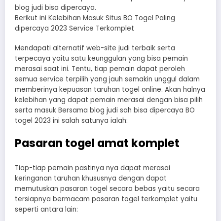
blog judi bisa dipercaya.
Berikut ini Kelebihan Masuk Situs BO Togel Paling
dipercaya 2023 Service Terkomplet
Mendapati alternatif web-site judi terbaik serta
terpecaya yaitu satu keunggulan yang bisa pemain
merasai saat ini. Tentu, tiap pemain dapat peroleh
semua service terpilih yang jauh semakin unggul dalam
memberinya kepuasan taruhan togel online. Akan halnya
kelebihan yang dapat pemain merasai dengan bisa pilih
serta masuk Bersama blog judi sah bisa dipercaya BO
togel 2023 ini salah satunya ialah:
Pasaran togel amat komplet
Tiap-tiap pemain pastinya nya dapat merasai
keringanan taruhan khususnya dengan dapat
memutuskan pasaran togel secara bebas yaitu secara
tersiapnya bermacam pasaran togel terkomplet yaitu
seperti antara lain: