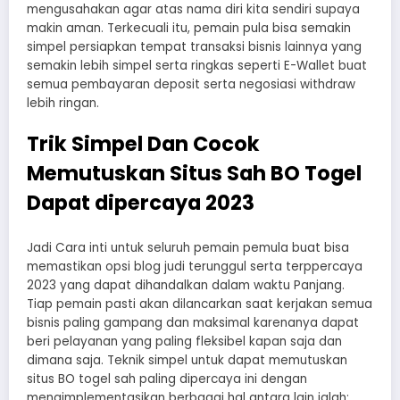
mengusahakan agar atas nama diri kita sendiri supaya
makin aman. Terkecuali itu, pemain pula bisa semakin
simpel persiapkan tempat transaksi bisnis lainnya yang
semakin lebih simpel serta ringkas seperti E-Wallet buat
semua pembayaran deposit serta negosiasi withdraw
lebih ringan.
Trik Simpel Dan Cocok
Memutuskan Situs Sah BO Togel
Dapat dipercaya 2023
Jadi Cara inti untuk seluruh pemain pemula buat bisa
memastikan opsi blog judi terunggul serta terppercaya
2023 yang dapat dihandalkan dalam waktu Panjang.
Tiap pemain pasti akan dilancarkan saat kerjakan semua
bisnis paling gampang dan maksimal karenanya dapat
beri pelayanan yang paling fleksibel kapan saja dan
dimana saja. Teknik simpel untuk dapat memutuskan
situs BO togel sah paling dipercaya ini dengan
mengimplementasikan berbagai hal antara lain ialah: