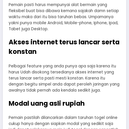
Pemain pasti harus mempunyai alat bermain yang
fleksibel buat bisa dibawa kemana sajakah damn setiap
waktu maka dari itu bisa taruhan bebas. Umpamanya
yakni punya mobile Android, Mobile-phone, Iphone, Ipad,
Tabet juga Desktop.
Akses internet terus lancar serta
konstan
Pelbagai feature yang anda punya apa saja karena itu
harus Udah disokong tersedianya akses internet yang
terus lancar serta pasti mesti konstan. Karena itu
dengan begitu simpel anda dapat peroleh jaringan yang
awalnya tidak pernah ada kendala sedikit juga.
Modal uang asli rupiah
Pemain pastilah dilancarkan dalam taruhan togel online
cukup hanya dengan siapkan modal yang sedikit saja