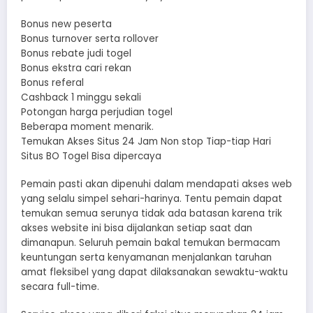
Bonus new peserta
Bonus turnover serta rollover
Bonus rebate judi togel
Bonus ekstra cari rekan
Bonus referal
Cashback 1 minggu sekali
Potongan harga perjudian togel
Beberapa moment menarik.
Temukan Akses Situs 24 Jam Non stop Tiap-tiap Hari
Situs BO Togel Bisa dipercaya
Pemain pasti akan dipenuhi dalam mendapati akses web
yang selalu simpel sehari-harinya. Tentu pemain dapat
temukan semua serunya tidak ada batasan karena trik
akses website ini bisa dijalankan setiap saat dan
dimanapun. Seluruh pemain bakal temukan bermacam
keuntungan serta kenyamanan menjalankan taruhan
amat fleksibel yang dapat dilaksanakan sewaktu-waktu
secara full-time.