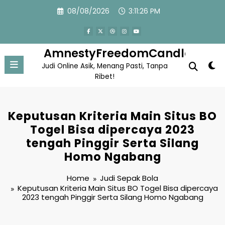
Skip
08/08/2026
3:11:27 PM
to
content
AmnestyFreedomCandles
Judi Online Asik, Menang Pasti, Tanpa
Ribet!
Keputusan Kriteria Main Situs BO
Togel Bisa dipercaya 2023
tengah Pinggir Serta Silang
Homo Ngabang
Home
Judi Sepak Bola
Keputusan Kriteria Main Situs BO Togel Bisa dipercaya
2023 tengah Pinggir Serta Silang Homo Ngabang