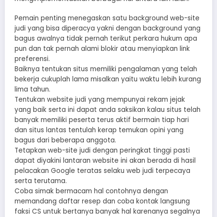
Pemain penting menegaskan satu background web-site
judi yang bisa diperacya yakni dengan background yang
bagus awalnya tidak pernah terikut perkara hukum apa
pun dan tak pernah alami blokir atau menyiapkan link
preferensi.
Baiknya tentukan situs memiliki pengalaman yang telah
bekerja cukuplah lama misalkan yaitu waktu lebih kurang
lima tahun.
Tentukan website judi yang mempunyai rekam jejak
yang baik serta ini dapat anda saksikan kalau situs telah
banyak memiliki peserta terus aktif bermain tiap hari
dan situs lantas tentulah kerap temukan opini yang
bagus dari beberapa anggota.
Tetapkan web-site judi dengan peringkat tinggi pasti
dapat diyakini lantaran website ini akan berada di hasil
pelacakan Google teratas selaku web judi terpecaya
serta terutama.
Coba simak bermacam hal contohnya dengan
memandang daftar resep dan coba kontak langsung
faksi CS untuk bertanya banyak hal karenanya segalnya