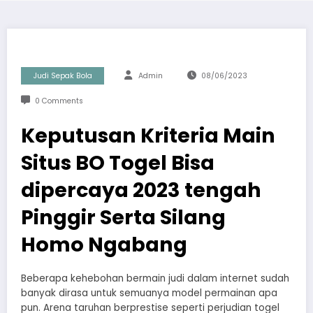
Judi Sepak Bola
Admin
08/06/2023
0 Comments
Keputusan Kriteria Main
Situs BO Togel Bisa
dipercaya 2023 tengah
Pinggir Serta Silang
Homo Ngabang
Beberapa kehebohan bermain judi dalam internet sudah
banyak dirasa untuk semuanya model permainan apa
pun. Arena taruhan berprestise seperti perjudian togel