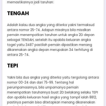
memastikannya jadi taruhan:
TENGAH
Adalah kalau dua angka yang diterka yakni termaksud
antara nomor 25-74. Adapun misalnya bila misalkan
pemain menempatkan taruhan untuk angka 2D depan
sebagai TENGAH, setelah itu apabila keluaran angka
togel yaitu 3487 pastilah pemain dipastikan menang
dikarenakan angka depan merupakan 34 terhitung di
antara 25-74.
TEPI
Yakni bila dua angka yang diterka yaitu tergolong antara
nomor 00-24 dan dari 75-99. Tentang hal
perumpamaannya, bila umpamanya pemain
menempatkan taruhannya buat 2D belakang selaku TEPI
dan apabila keluaran hasil angka yang tampil ialah 8812,
pastinya pemain bisa ditetapkan menang dikarenakan