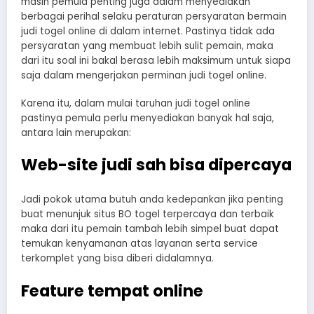
masih pemula penting juga dalam menyediakan
berbagai perihal selaku peraturan persyaratan bermain
judi togel online di dalam internet. Pastinya tidak ada
persyaratan yang membuat lebih sulit pemain, maka
dari itu soal ini bakal berasa lebih maksimum untuk siapa
saja dalam mengerjakan perminan judi togel online.
Karena itu, dalam mulai taruhan judi togel online
pastinya pemula perlu menyediakan banyak hal saja,
antara lain merupakan:
Web-site judi sah bisa dipercaya
Jadi pokok utama butuh anda kedepankan jika penting
buat menunjuk situs BO togel terpercaya dan terbaik
maka dari itu pemain tambah lebih simpel buat dapat
temukan kenyamanan atas layanan serta service
terkomplet yang bisa diberi didalamnya.
Feature tempat online