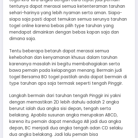
tentunya dapat merasai semua ketenteraman taruhan
sehari-harinya yang lebih nyaman serta aman. Siapa-
siapa saja pasti dapat temukan semua serunya taruhan
togel online karena bebas pilih type taruhan yang
mendapat dimainkan dengan bebas kapan saja dan
dimana saja.
Tentu beberapa betaruh dapat merasai semua
kehebohan dan kenyamanan khusus dalam taruhan
karenanya masalah ini begitu membahagiakan serta
bawa pemain pada kelapangan menang. Bermain judi
togel Bersama BO togel pastilah anda dapat bermain di
type taruhan apa saja termask seperti tengah Pinggir.
Langkah bermain dari taruhan tengah Pinggir ini yakni
dengan memastikan 2D lebih dahulu adalah 2 angka
berurut ialah dua angka sisi depan, tengah serta
belakang. Apabila susunan angka merupakan ABCD,
karena itu pemain dapat menduga AB jadi dua angka
depan, BC menjadi dua angka tengah adan CD selaku
dua angka belakang. Jadi lalu pemain bisa