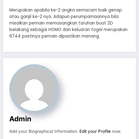
Merupakan apabila ke-2 angka semacam baik genap
atau ganjil ke-2 nya. Adapun perumpamaannya bila
misalkan pemain memasangkan taruhan buat 2D
belakang sebagai HOMO dan keluaran togel merupakan
6744 pastinya pemain dipastikan menang.
Admin
Add your Biographical Information.
Edit your Profile
now.