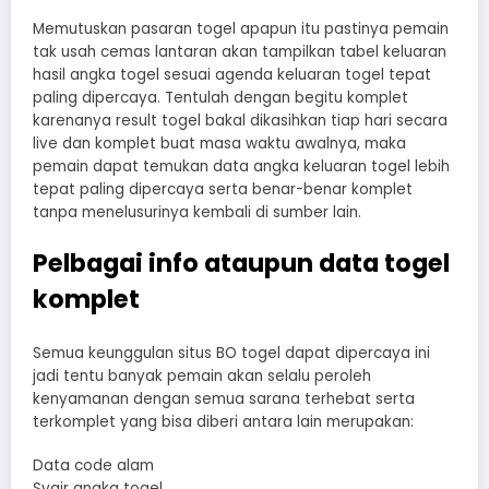
Memutuskan pasaran togel apapun itu pastinya pemain
tak usah cemas lantaran akan tampilkan tabel keluaran
hasil angka togel sesuai agenda keluaran togel tepat
paling dipercaya. Tentulah dengan begitu komplet
karenanya result togel bakal dikasihkan tiap hari secara
live dan komplet buat masa waktu awalnya, maka
pemain dapat temukan data angka keluaran togel lebih
tepat paling dipercaya serta benar-benar komplet
tanpa menelusurinya kembali di sumber lain.
Pelbagai info ataupun data togel
komplet
Semua keunggulan situs BO togel dapat dipercaya ini
jadi tentu banyak pemain akan selalu peroleh
kenyamanan dengan semua sarana terhebat serta
terkomplet yang bisa diberi antara lain merupakan:
Data code alam
Syair angka togel