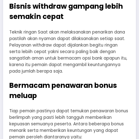
Bisnis withdraw gampang lebih
semakin cepat
Teknik ringan Saat akan melaksanakan penarikan dana
pastilah akan nyaman dapat dilaksanakan setiap saat.
Pelayanan withdraw dapat dijalankan begitu ringan
serta lebiih cepat yakni secara paling baik dengan
sangatlah aman untuk bermacam opsi bank apapun itu,
karena itu pemain dapat mengambil keuntungannya
pada jumlah berapa saja.
Bermacam penawaran bonus
meluap
Tiap pemain pastinya dapat temukan penawaran bonus
berlimpah yang pasti lebih tangguh memberikan
kepuasan semuanya peserta. Antara beberapa bonus
menarik serta memberikan keuntungan yang dapat
pemain peroleh diantaranya yaitu: