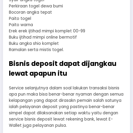
Perkiraan togel dewa bumi
Bocoran angka tepat
Paito togel
Paito warna
Erek erek ijtihad mimpi komplet 00-99
Buku ijtihad mimpi online bermotif
Buku angka shio komplet
Ramalan serta mistis togel.
Bisnis deposit dapat dijangkau
lewat apapun itu
Service selanjutnya dalam soal lakukan transaksi bisnis
apa pun maka bisa benar-benar nyaman dengan semua
kelapangan yang dapat dirasakn pemain salah satunya
ialah pelayanan deposit yang pastinya benar-benar
simpel dapat dilaksanakan setiap waktu yaitu dengan
service bisnis deposit lewat rekening bank, lewat E-
Wallet juga pelayanan pulsa.