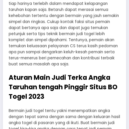
tiap harinya terlebih dalam mendapat kelapangan
taruhan kapan saja. Betaruh dapat merasai semua
kehebohan tertentu dengan bermain yang jauh semakin
simpel dan ringkas. Cukup kontak faksi situs pemain
dapat bertanya apa saja dan dapat juga temukan
petunjuk serta tips teknik bermain judi togel lebih
komplet dan simpel dipahami. Tentunya, pemain akan
temukan keluasaan pelayanan CS terus kasih pedoman
apa pun sampai dengarkan keluh-kesah pemain serta
terus-menerus beri pemecahan dan kontribusi terbaik
buat semua masalah apa saja.
Aturan Main Judi Terka Angka
Taruhan tengah Pinggir Situs BO
Togel 2023
Bermain judi togel tentu yakni menempatkan angka
dengan tepat sama dengan sama dengan keluaran hasil
angka togel di pasaran yang di ikuti. Buat bermain judi
togel kira-kira angka dengan cara tepat jadi pemain