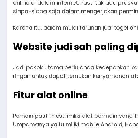
online di dalam internet. Pasti tak ada prasy
siapa-siapa saja dalam mengerjakan perminan
Karena itu, dalam mulai taruhan judi togel o
Website judi sah paling d
Jadi pokok utama perlu anda kedepankan kal
ringan untuk dapat temukan kenyamanan atas
Fitur alat online
Pemain pasti mesti miliki alat bermain yang
Umpamanya yaitu miliki mobile Android, Han