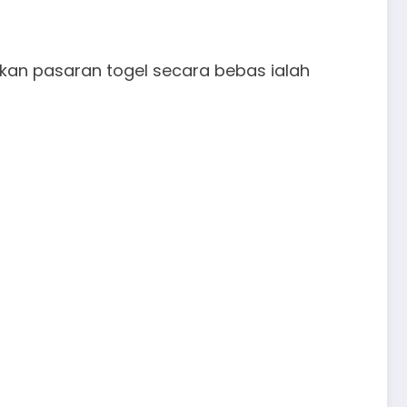
kan pasaran togel secara bebas ialah