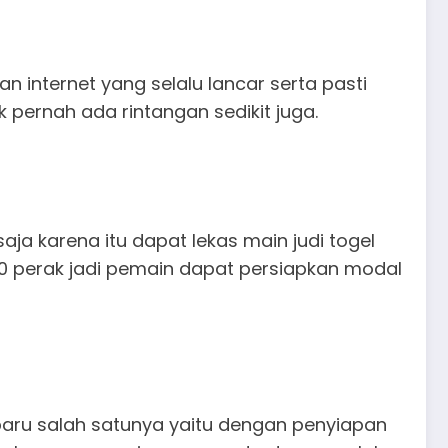
n internet yang selalu lancar serta pasti
 pernah ada rintangan sedikit juga.
ja karena itu dapat lekas main judi togel
00 perak jadi pemain dapat persiapkan modal
baru salah satunya yaitu dengan penyiapan