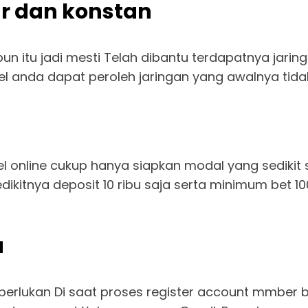
ar dan konstan
 itu jadi mesti Telah dibantu terdapatnya jaringa
l anda dapat peroleh jaringan yang awalnya tidak
 online cukup hanya siapkan modal yang sedikit sa
kitnya deposit 10 ribu saja serta minimum bet 1
a
iperlukan Di saat proses register account mmber 