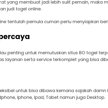
arat yang membuat jadi lebih sulit pemain, maka ma
 judi togel online.
nline tentulah pemula cuman perlu menyiapkan berb
ipercaya
au penting untuk memutuskan situs BO togel terp
 layanan serta service terkomplet yang bisa dib
 fleksibel untuk bisa dibawa kemana sajakah damn
dphone, Iphone, Ipad, Tabet namun juga Desktop.