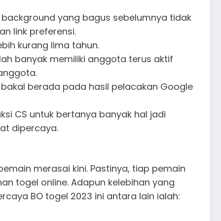
n background yang bagus sebelumnya tidak
 link preferensi.
bih kurang lima tahun.
elah banyak memiliki anggota terus aktif
 anggota.
ni bakal berada pada hasil pelacakan Google
si CS untuk bertanya banyak hal jadi
at dipercaya.
pemain merasai kini. Pastinya, tiap pemain
an togel online. Adapun kelebihan yang
ya BO togel 2023 ini antara lain ialah: