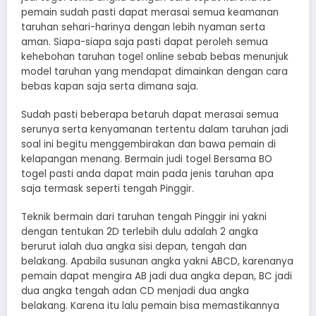
pemain sudah pasti dapat merasai semua keamanan
taruhan sehari-harinya dengan lebih nyaman serta
aman. Siapa-siapa saja pasti dapat peroleh semua
kehebohan taruhan togel online sebab bebas menunjuk
model taruhan yang mendapat dimainkan dengan cara
bebas kapan saja serta dimana saja.
Sudah pasti beberapa betaruh dapat merasai semua
serunya serta kenyamanan tertentu dalam taruhan jadi
soal ini begitu menggembirakan dan bawa pemain di
kelapangan menang. Bermain judi togel Bersama BO
togel pasti anda dapat main pada jenis taruhan apa
saja termask seperti tengah Pinggir.
Teknik bermain dari taruhan tengah Pinggir ini yakni
dengan tentukan 2D terlebih dulu adalah 2 angka
berurut ialah dua angka sisi depan, tengah dan
belakang. Apabila susunan angka yakni ABCD, karenanya
pemain dapat mengira AB jadi dua angka depan, BC jadi
dua angka tengah adan CD menjadi dua angka
belakang. Karena itu lalu pemain bisa memastikannya