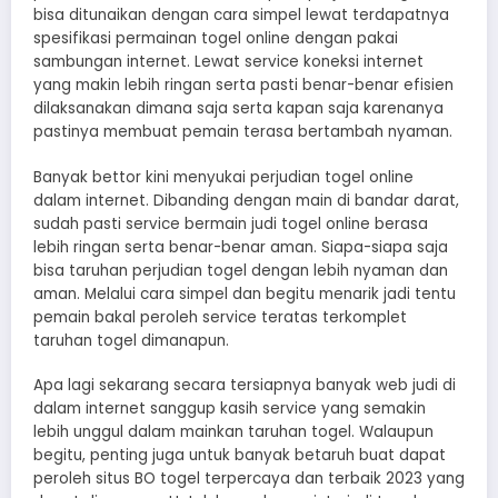
bisa ditunaikan dengan cara simpel lewat terdapatnya
spesifikasi permainan togel online dengan pakai
sambungan internet. Lewat service koneksi internet
yang makin lebih ringan serta pasti benar-benar efisien
dilaksanakan dimana saja serta kapan saja karenanya
pastinya membuat pemain terasa bertambah nyaman.
Banyak bettor kini menyukai perjudian togel online
dalam internet. Dibanding dengan main di bandar darat,
sudah pasti service bermain judi togel online berasa
lebih ringan serta benar-benar aman. Siapa-siapa saja
bisa taruhan perjudian togel dengan lebih nyaman dan
aman. Melalui cara simpel dan begitu menarik jadi tentu
pemain bakal peroleh service teratas terkomplet
taruhan togel dimanapun.
Apa lagi sekarang secara tersiapnya banyak web judi di
dalam internet sanggup kasih service yang semakin
lebih unggul dalam mainkan taruhan togel. Walaupun
begitu, penting juga untuk banyak betaruh buat dapat
peroleh situs BO togel terpercaya dan terbaik 2023 yang