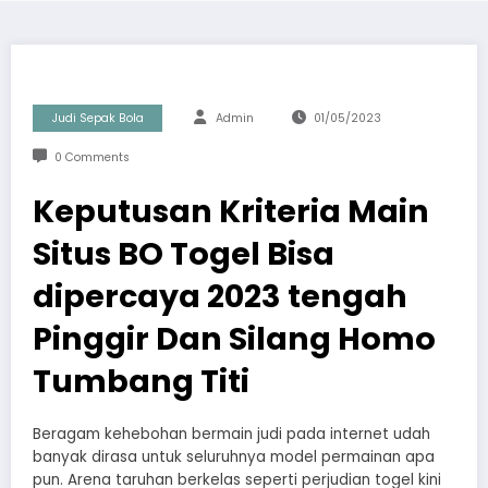
Judi Sepak Bola
Admin
01/05/2023
0 Comments
Keputusan Kriteria Main
Situs BO Togel Bisa
dipercaya 2023 tengah
Pinggir Dan Silang Homo
Tumbang Titi
Beragam kehebohan bermain judi pada internet udah
banyak dirasa untuk seluruhnya model permainan apa
pun. Arena taruhan berkelas seperti perjudian togel kini