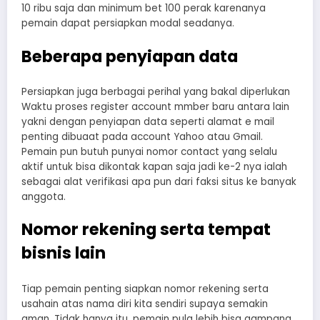
10 ribu saja dan minimum bet 100 perak karenanya
pemain dapat persiapkan modal seadanya.
Beberapa penyiapan data
Persiapkan juga berbagai perihal yang bakal diperlukan
Waktu proses register account mmber baru antara lain
yakni dengan penyiapan data seperti alamat e mail
penting dibuaat pada account Yahoo atau Gmail.
Pemain pun butuh punyai nomor contact yang selalu
aktif untuk bisa dikontak kapan saja jadi ke-2 nya ialah
sebagai alat verifikasi apa pun dari faksi situs ke banyak
anggota.
Nomor rekening serta tempat
bisnis lain
Tiap pemain penting siapkan nomor rekening serta
usahain atas nama diri kita sendiri supaya semakin
aman. Tidak hanya itu, pemain pula lebih bisa gampang