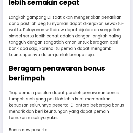
lebih semakin cepat
Langkah gampang Di saat akan mengerjakan penarikan
dana pastilah begitu nyaman dapat dikerjakan sewaktu-
waktu. Pelayanan withdraw dapat dijalankan sangatlah
simpel serta lebiih cepat adalah dengan langkah paling
tangguh dengan sangatlah aman untuk beragam opsi
bank apa saja, karena itu pemain dapat mengambil
keuntungannya dalam jumlah berapa saja.
Beragam penawaran bonus
berlimpah
Tiap pemain pastilah dapat peroleh penawaran bonus
tumpah ruah yang pastilah lebih kuat memberikan
kepuasan seluruhnya peserta. Di antara beberapa bonus
menarik dan beri keuntungan yang dapat pemain
temukan misalnya yakni:
Bonus new peserta