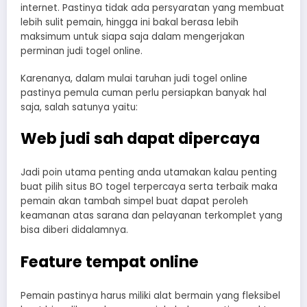
internet. Pastinya tidak ada persyaratan yang membuat
lebih sulit pemain, hingga ini bakal berasa lebih
maksimum untuk siapa saja dalam mengerjakan
perminan judi togel online.
Karenanya, dalam mulai taruhan judi togel online
pastinya pemula cuman perlu persiapkan banyak hal
saja, salah satunya yaitu:
Web judi sah dapat dipercaya
Jadi poin utama penting anda utamakan kalau penting
buat pilih situs BO togel terpercaya serta terbaik maka
pemain akan tambah simpel buat dapat peroleh
keamanan atas sarana dan pelayanan terkomplet yang
bisa diberi didalamnya.
Feature tempat online
Pemain pastinya harus miliki alat bermain yang fleksibel