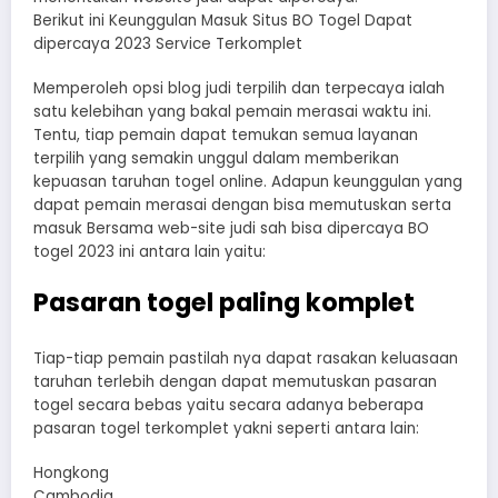
Berikut ini Keunggulan Masuk Situs BO Togel Dapat
dipercaya 2023 Service Terkomplet
Memperoleh opsi blog judi terpilih dan terpecaya ialah
satu kelebihan yang bakal pemain merasai waktu ini.
Tentu, tiap pemain dapat temukan semua layanan
terpilih yang semakin unggul dalam memberikan
kepuasan taruhan togel online. Adapun keunggulan yang
dapat pemain merasai dengan bisa memutuskan serta
masuk Bersama web-site judi sah bisa dipercaya BO
togel 2023 ini antara lain yaitu:
Pasaran togel paling komplet
Tiap-tiap pemain pastilah nya dapat rasakan keluasaan
taruhan terlebih dengan dapat memutuskan pasaran
togel secara bebas yaitu secara adanya beberapa
pasaran togel terkomplet yakni seperti antara lain:
Hongkong
Cambodia