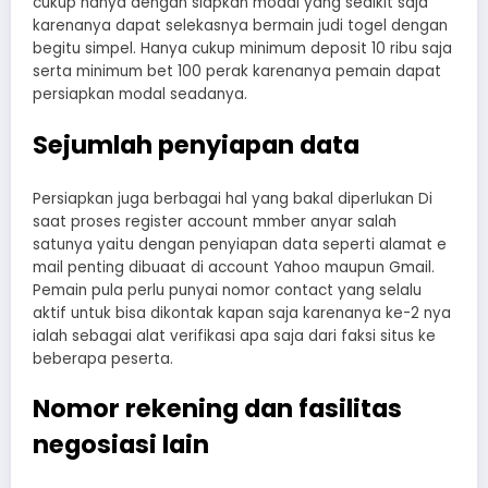
cukup hanya dengan siapkan modal yang sedikit saja
karenanya dapat selekasnya bermain judi togel dengan
begitu simpel. Hanya cukup minimum deposit 10 ribu saja
serta minimum bet 100 perak karenanya pemain dapat
persiapkan modal seadanya.
Sejumlah penyiapan data
Persiapkan juga berbagai hal yang bakal diperlukan Di
saat proses register account mmber anyar salah
satunya yaitu dengan penyiapan data seperti alamat e
mail penting dibuaat di account Yahoo maupun Gmail.
Pemain pula perlu punyai nomor contact yang selalu
aktif untuk bisa dikontak kapan saja karenanya ke-2 nya
ialah sebagai alat verifikasi apa saja dari faksi situs ke
beberapa peserta.
Nomor rekening dan fasilitas
negosiasi lain