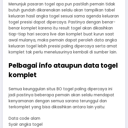
Menunjuk pasaran togel apa pun pastilah pemain tidak
butuh gundah dikarenakan selalu akan tampilkan tabel
keluaran hasil angka togel sesuai sama agenda keluaran
togel presisi dapat dipercaya. Pastinya dengan benar-
benar komplet karena itu result togel akan dikasihkan
tiap-tiap hari secara live dan komplet buat kurun saat
awal mulanya, maka pemain dapat peroleh data angka
keluaran togel lebih presisi paling dipercaya serta amat
komplet tak perlu menelusurinya kembali di sumber lain.
Pelbagai info ataupun data togel
komplet
Semua keunggulan situs BO togel paling dipercaya ini
jadi pastinya beberapa pemain akan selalu mendapat
kenyamanan dengan semua sarana terunggul dan
terkomplet yang bisa dikasihkan antara lain yaitu:
Data code alam
Syair angka togel