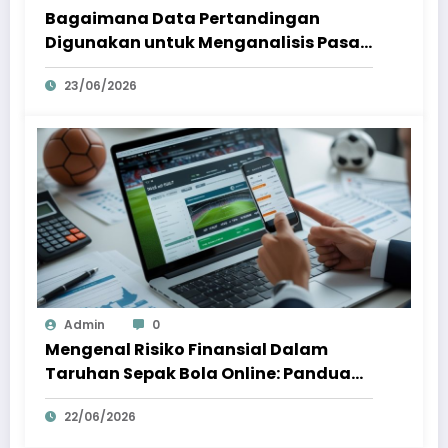
Bagaimana Data Pertandingan
Digunakan untuk Menganalisis Pasar
1X2 di Industri Perjudian
23/06/2026
Admin
0
Mengenal Risiko Finansial Dalam
Taruhan Sepak Bola Online: Panduan
Menyusun Strategi Cerdas
22/06/2026