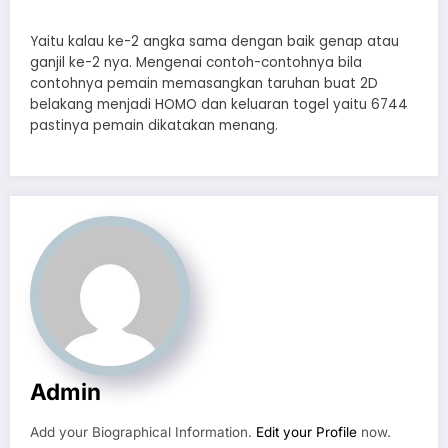
Yaitu kalau ke-2 angka sama dengan baik genap atau
ganjil ke-2 nya. Mengenai contoh-contohnya bila
contohnya pemain memasangkan taruhan buat 2D
belakang menjadi HOMO dan keluaran togel yaitu 6744
pastinya pemain dikatakan menang.
Admin
Add your Biographical Information.
Edit your Profile
now.