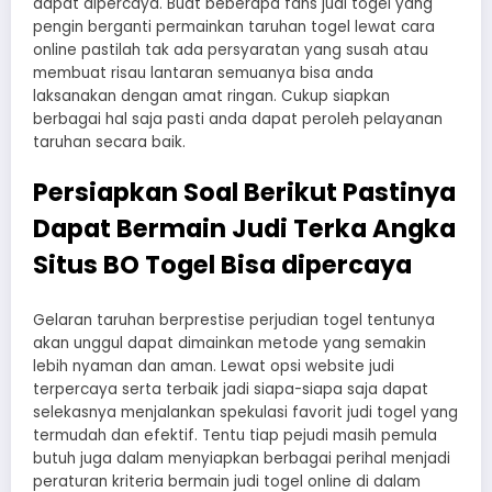
dapat dipercaya. Buat beberapa fans judi togel yang
pengin berganti permainkan taruhan togel lewat cara
online pastilah tak ada persyaratan yang susah atau
membuat risau lantaran semuanya bisa anda
laksanakan dengan amat ringan. Cukup siapkan
berbagai hal saja pasti anda dapat peroleh pelayanan
taruhan secara baik.
Persiapkan Soal Berikut Pastinya
Dapat Bermain Judi Terka Angka
Situs BO Togel Bisa dipercaya
Gelaran taruhan berprestise perjudian togel tentunya
akan unggul dapat dimainkan metode yang semakin
lebih nyaman dan aman. Lewat opsi website judi
terpercaya serta terbaik jadi siapa-siapa saja dapat
selekasnya menjalankan spekulasi favorit judi togel yang
termudah dan efektif. Tentu tiap pejudi masih pemula
butuh juga dalam menyiapkan berbagai perihal menjadi
peraturan kriteria bermain judi togel online di dalam