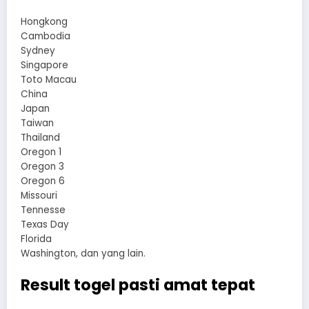
Hongkong
Cambodia
Sydney
Singapore
Toto Macau
China
Japan
Taiwan
Thailand
Oregon 1
Oregon 3
Oregon 6
Missouri
Tennesse
Texas Day
Florida
Washington, dan yang lain.
Result togel pasti amat tepat