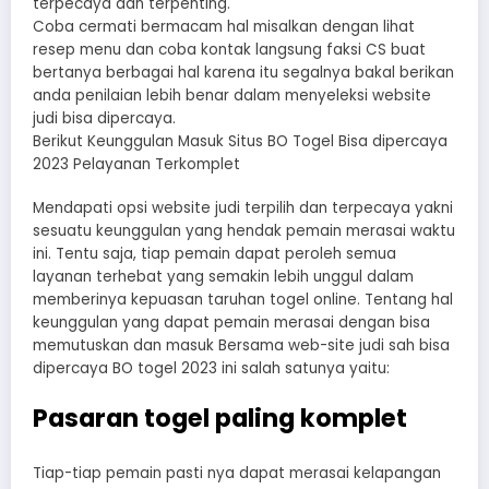
terpecaya dan terpenting.
Coba cermati bermacam hal misalkan dengan lihat
resep menu dan coba kontak langsung faksi CS buat
bertanya berbagai hal karena itu segalnya bakal berikan
anda penilaian lebih benar dalam menyeleksi website
judi bisa dipercaya.
Berikut Keunggulan Masuk Situs BO Togel Bisa dipercaya
2023 Pelayanan Terkomplet
Mendapati opsi website judi terpilih dan terpecaya yakni
sesuatu keunggulan yang hendak pemain merasai waktu
ini. Tentu saja, tiap pemain dapat peroleh semua
layanan terhebat yang semakin lebih unggul dalam
memberinya kepuasan taruhan togel online. Tentang hal
keunggulan yang dapat pemain merasai dengan bisa
memutuskan dan masuk Bersama web-site judi sah bisa
dipercaya BO togel 2023 ini salah satunya yaitu:
Pasaran togel paling komplet
Tiap-tiap pemain pasti nya dapat merasai kelapangan