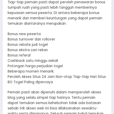
Tiap-tiap pemain pasti dapat peroleh penawaran bonus
tumpah ruah yang pasti lebih tangguh memberinya
kepuasan semua peserta. Di antara beberapa bonus
menarik dan memberi keuntungan yang dapat pemain
temukan diantaranya merupakan:
Bonus new peserta
Bonus turnover dan rollover
Bonus rebate judi togel
Bonus ekstra cari rekan
Bonus referal
Cashback satu minggu sekali
Potongan harga perjudian togel
Beberapa momen menarik.
Peroleh Akses Situs 24 Jam Non-stop Tiap-tiap Hari Situs
BO Togel Paling dipercaya
Pemain pasti akan dipenuhi dalam memperoleh akses
blog yang selalu simpel tiap harinya. Tentu pemain
dapat temukan semua kehebohan tidak ada batasan
sebab trik akses web ini bisa dilaksanakan sewaktu-
waktu serta dimanapun. Seluruh pemain bakal temukan