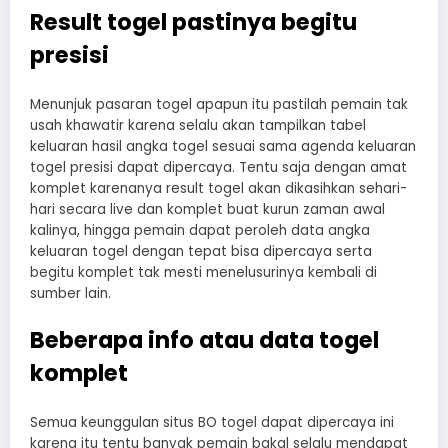
Result togel pastinya begitu
presisi
Menunjuk pasaran togel apapun itu pastilah pemain tak
usah khawatir karena selalu akan tampilkan tabel
keluaran hasil angka togel sesuai sama agenda keluaran
togel presisi dapat dipercaya. Tentu saja dengan amat
komplet karenanya result togel akan dikasihkan sehari-
hari secara live dan komplet buat kurun zaman awal
kalinya, hingga pemain dapat peroleh data angka
keluaran togel dengan tepat bisa dipercaya serta
begitu komplet tak mesti menelusurinya kembali di
sumber lain.
Beberapa info atau data togel
komplet
Semua keunggulan situs BO togel dapat dipercaya ini
karena itu tentu banyak pemain bakal selalu mendapat