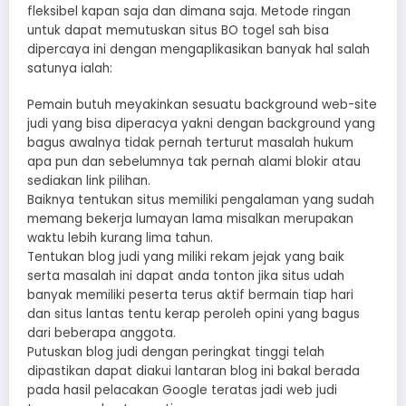
fleksibel kapan saja dan dimana saja. Metode ringan
untuk dapat memutuskan situs BO togel sah bisa
dipercaya ini dengan mengaplikasikan banyak hal salah
satunya ialah:
Pemain butuh meyakinkan sesuatu background web-site
judi yang bisa diperacya yakni dengan background yang
bagus awalnya tidak pernah terturut masalah hukum
apa pun dan sebelumnya tak pernah alami blokir atau
sediakan link pilihan.
Baiknya tentukan situs memiliki pengalaman yang sudah
memang bekerja lumayan lama misalkan merupakan
waktu lebih kurang lima tahun.
Tentukan blog judi yang miliki rekam jejak yang baik
serta masalah ini dapat anda tonton jika situs udah
banyak memiliki peserta terus aktif bermain tiap hari
dan situs lantas tentu kerap peroleh opini yang bagus
dari beberapa anggota.
Putuskan blog judi dengan peringkat tinggi telah
dipastikan dapat diakui lantaran blog ini bakal berada
pada hasil pelacakan Google teratas jadi web judi