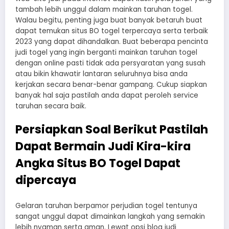
tambah lebih unggul dalam mainkan taruhan togel.
Walau begitu, penting juga buat banyak betaruh buat
dapat temukan situs BO togel terpercaya serta terbaik
2023 yang dapat dihandalkan. Buat beberapa pencinta
judi togel yang ingin berganti mainkan taruhan togel
dengan online pasti tidak ada persyaratan yang susah
atau bikin khawatir lantaran seluruhnya bisa anda
kerjakan secara benar-benar gampang. Cukup siapkan
banyak hal saja pastilah anda dapat peroleh service
taruhan secara baik.
Persiapkan Soal Berikut Pastilah
Dapat Bermain Judi Kira-kira
Angka Situs BO Togel Dapat
dipercaya
Gelaran taruhan berpamor perjudian togel tentunya
sangat unggul dapat dimainkan langkah yang semakin
lebih nyaman serta aman. Lewat opsi blog judi