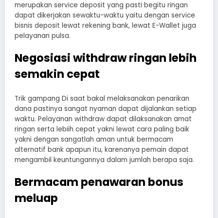
merupakan service deposit yang pasti begitu ringan
dapat dikerjakan sewaktu-waktu yaitu dengan service
bisnis deposit lewat rekening bank, lewat E-Wallet juga
pelayanan pulsa.
Negosiasi withdraw ringan lebih
semakin cepat
Trik gampang Di saat bakal melaksanakan penarikan
dana pastinya sangat nyaman dapat dijalankan setiap
waktu. Pelayanan withdraw dapat dilaksanakan amat
ringan serta lebiih cepat yakni lewat cara paling baik
yakni dengan sangatlah aman untuk bermacam
alternatif bank apapun itu, karenanya pemain dapat
mengambil keuntungannya dalam jumlah berapa saja.
Bermacam penawaran bonus
meluap