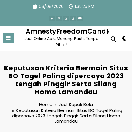
Skip
08/08/2026
1:35:26 PM
to
content
AmnestyFreedomCandles
Judi Online Asik, Menang Pasti, Tanpa
Ribet!
Keputusan Kriteria Bermain Situs
BO Togel Paling dipercaya 2023
tengah Pinggir Serta Silang
Homo Lamandau
Home
Judi Sepak Bola
Keputusan Kriteria Bermain Situs BO Togel Paling
dipercaya 2023 tengah Pinggir Serta Silang Homo
Lamandau