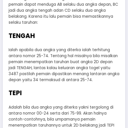
pemain dapat menduga AB selaku dua angka depan, BC
jadi dua angka tengah adan CD selaku dua angka
belakang. Karena itu lalu pemain bisa memastikannya
selaku taruhan:
TENGAH
Ialah apabila dua angka yang diterka ialah terhitung
antara nomor 25-74. Tentang hal misalnya bila misalkan
pemain menempatkan taruhan buat angka 2D depan
jadi TENGAH, lantas kalau keluaran angka togel yaitu
3487 pastilah pemain dipastikan menang lantaran angka
depan yaitu 34 termaksud di antara 25-74.
TEPI
Adalah bila dua angka yang diterka yakni tergolong di
antara nomor 00-24 serta dari 75-99. Akan halnya
contoh-contohnya, bila umpamanya pemain
menempatkan taruhannya untuk 2D belakang jadi TEPI