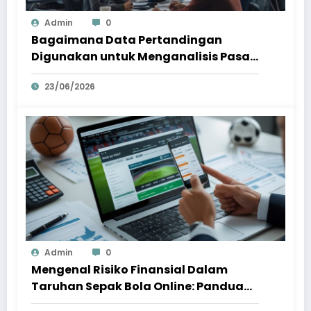
Admin
0
Bagaimana Data Pertandingan
Digunakan untuk Menganalisis Pasar
1X2 di Industri Perjudian
23/06/2026
Admin
0
Mengenal Risiko Finansial Dalam
Taruhan Sepak Bola Online: Panduan
Menyusun Strategi Cerdas