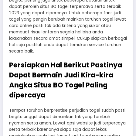
begitu, penting juga untuk beberapa betaruh untuk
dapat peroleh situs BO togel terpercaya serta terbaik
2023 yang dapat dipercaya. Untuk beberapa fans judi
togel yang pengin berubah mainkan taruhan togel lewat
cara online pasti tak ada kriteria yang sukar atau
membuat risau lantaran segala hal bisa anda
laksanakan secara amat simpel. Cukup siapkan berbagai
hal saja pastilah anda dapat temukan service taruhan
secara baik.
Persiapkan Hal Berikut Pastinya
Dapat Bermain Judi Kira-kira
Angka Situs BO Togel Paling
dipercaya
Tempat taruhan berprestise perjudian togel sudah pasti
begitu unggul dapat dimainkan trik yang tambah
nyaman serta aman. Lewat opsi website judi terpercaya
serta terbaik karenanya siapa saja dapat lekas
menjalankan spekulasi favorit judi togel secara paling