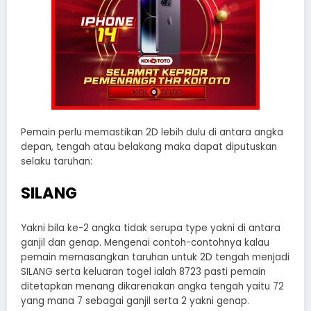
Pemain perlu memastikan 2D lebih dulu di antara angka
depan, tengah atau belakang maka dapat diputuskan
selaku taruhan:
SILANG
Yakni bila ke-2 angka tidak serupa type yakni di antara
ganjil dan genap. Mengenai contoh-contohnya kalau
pemain memasangkan taruhan untuk 2D tengah menjadi
SILANG serta keluaran togel ialah 8723 pasti pemain
ditetapkan menang dikarenakan angka tengah yaitu 72
yang mana 7 sebagai ganjil serta 2 yakni genap.