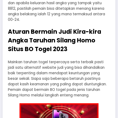
dan apabila keluaran hasil angka yang tampak yaitu
8812, pastilah pemain bisa ditetapkan menang karena
angka belakang ialah 12 yang mana termaksud antara
00-24.
Aturan Bermain Judi Kira-kira
Angka Taruhan Silang Homo
Situs BO Togel 2023
Mainkan taruhan togel terpercaya serta terbaik pasti
jadi satu alternatif website judi yang bisa dihandalkan
baik terpenting dalam mendapat keuntungan yang
besar sekali. Siapa saja beberapa betaruh pastinya
dapat kasih keamanan yang paling dapat diuntungkan.
Pemain dapat bermain BO togel pada jenis taruhan
Silang Homo melalui langkah enteng menang.