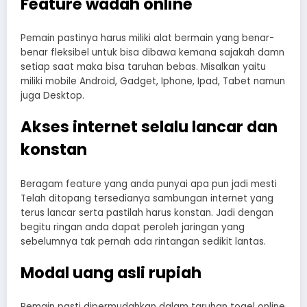
Feature wadah online
Pemain pastinya harus miliki alat bermain yang benar-
benar fleksibel untuk bisa dibawa kemana sajakah damn
setiap saat maka bisa taruhan bebas. Misalkan yaitu
miliki mobile Android, Gadget, Iphone, Ipad, Tabet namun
juga Desktop.
Akses internet selalu lancar dan
konstan
Beragam feature yang anda punyai apa pun jadi mesti
Telah ditopang tersedianya sambungan internet yang
terus lancar serta pastilah harus konstan. Jadi dengan
begitu ringan anda dapat peroleh jaringan yang
sebelumnya tak pernah ada rintangan sedikit lantas.
Modal uang asli rupiah
Pemain pasti dipermudahkan dalam taruhan togel online