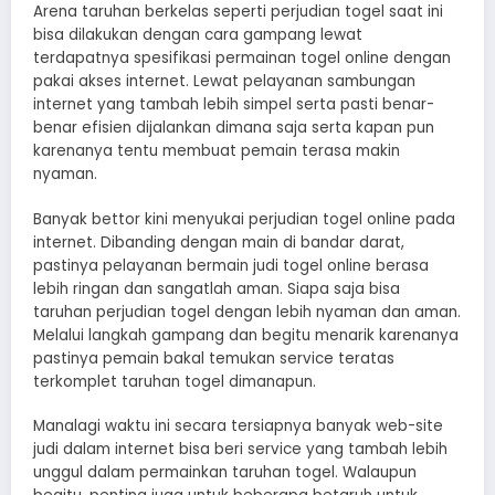
Arena taruhan berkelas seperti perjudian togel saat ini
bisa dilakukan dengan cara gampang lewat
terdapatnya spesifikasi permainan togel online dengan
pakai akses internet. Lewat pelayanan sambungan
internet yang tambah lebih simpel serta pasti benar-
benar efisien dijalankan dimana saja serta kapan pun
karenanya tentu membuat pemain terasa makin
nyaman.
Banyak bettor kini menyukai perjudian togel online pada
internet. Dibanding dengan main di bandar darat,
pastinya pelayanan bermain judi togel online berasa
lebih ringan dan sangatlah aman. Siapa saja bisa
taruhan perjudian togel dengan lebih nyaman dan aman.
Melalui langkah gampang dan begitu menarik karenanya
pastinya pemain bakal temukan service teratas
terkomplet taruhan togel dimanapun.
Manalagi waktu ini secara tersiapnya banyak web-site
judi dalam internet bisa beri service yang tambah lebih
unggul dalam permainkan taruhan togel. Walaupun