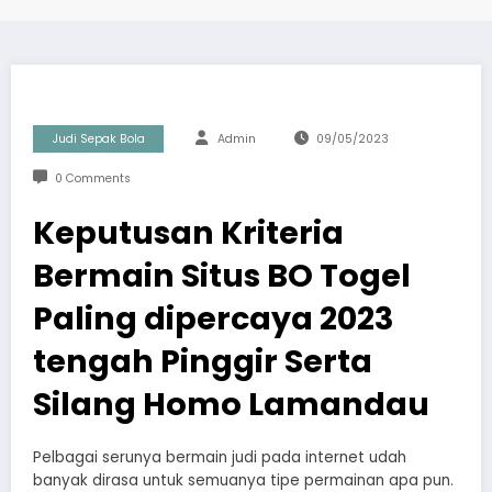
Judi Sepak Bola
Admin
09/05/2023
0 Comments
Keputusan Kriteria
Bermain Situs BO Togel
Paling dipercaya 2023
tengah Pinggir Serta
Silang Homo Lamandau
Pelbagai serunya bermain judi pada internet udah
banyak dirasa untuk semuanya tipe permainan apa pun.