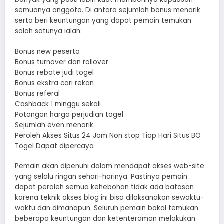
semuanya anggota. Di antara sejumlah bonus menarik
serta beri keuntungan yang dapat pemain temukan
salah satunya ialah:
Bonus new peserta
Bonus turnover dan rollover
Bonus rebate judi togel
Bonus ekstra cari rekan
Bonus referal
Cashback 1 minggu sekali
Potongan harga perjudian togel
Sejumlah even menarik.
Peroleh Akses Situs 24 Jam Non stop Tiap Hari Situs BO
Togel Dapat dipercaya
Pemain akan dipenuhi dalam mendapat akses web-site
yang selalu ringan sehari-harinya. Pastinya pemain
dapat peroleh semua kehebohan tidak ada batasan
karena teknik akses blog ini bisa dilaksanakan sewaktu-
waktu dan dimanapun. Seluruh pemain bakal temukan
beberapa keuntungan dan ketenteraman melakukan