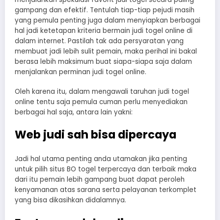
gampang dan efektif. Tentulah tiap-tiap pejudi masih
yang pemula penting juga dalam menyiapkan berbagai
hal jadi ketetapan kriteria bermain judi togel online di
dalam internet. Pastilah tak ada persyaratan yang
membuat jadi lebih sulit pemain, maka perihal ini bakal
berasa lebih maksimum buat siapa-siapa saja dalam
menjalankan perminan judi togel online.
Oleh karena itu, dalam mengawali taruhan judi togel
online tentu saja pemula cuman perlu menyediakan
berbagai hal saja, antara lain yakni:
Web judi sah bisa dipercaya
Jadi hal utama penting anda utamakan jika penting
untuk pilih situs BO togel terpercaya dan terbaik maka
dari itu pemain lebih gampang buat dapat peroleh
kenyamanan atas sarana serta pelayanan terkomplet
yang bisa dikasihkan didalamnya.