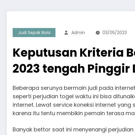
Judi Sepak Bola
Admin
03/05/2023
Keputusan Kriteria B
2023 tengah Pinggir
Beberapa serunya bermain judi pada interne
seperti perjudian togel waktu ini bisa ditun
internet. Lewat service koneksi internet yang
karena itu tentu membikin pemain terasa ma
Banyak bettor saat ini menyenangi perjudian 