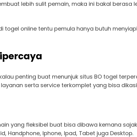
mbuat lebih sulit pemain, maka ini bakal berasa l
di togel online tentu pemula hanya butuh menyiapk
dipercaya
lau penting buat menunjuk situs BO togel terper
ayanan serta service terkomplet yang bisa dikas
in yang fleksibel buat bisa dibawa kemana saja
id, Handphone, Iphone, Ipad, Tabet juga Desktop.