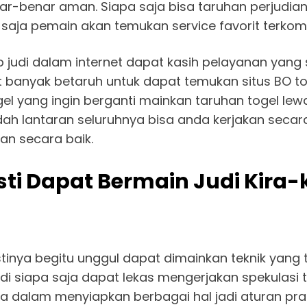
nar-benar aman. Siapa saja bisa taruhan perjudia
 saja pemain akan temukan service favorit terkom
b judi dalam internet dapat kasih pelayanan yang
at banyak betaruh untuk dapat temukan situs BO t
el yang ingin berganti mainkan taruhan togel lewa
h lantaran seluruhnya bisa anda kerjakan secara
an secara baik.
sti Dapat Bermain Judi Kira-
stinya begitu unggul dapat dimainkan teknik yan
jadi siapa saja dapat lekas mengerjakan spekulasi 
ga dalam menyiapkan berbagai hal jadi aturan pra