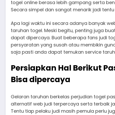
togel online berasa lebih gampang serta be
Secara simpel dan sangat menarik jadi tentu
Apa lagi waktu ini secara adanya banyak we
taruhan togel. Meski begitu, penting juga bu
dapat dipercaya. Buat beberapa fans judi tog
persyaratan yang susah atau membikin gunda
saja pasti anda dapat temukan service taruh
Persiapkan Hal Berikut Pa
Bisa dipercaya
Gelaran taruhan berkelas perjudian togel pa
alternatif web judi terpercaya serta terbaik 
Tentu tiap pelaku judi masih pemula perlu ju