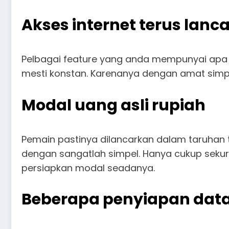
Akses internet terus lanc
Pelbagai feature yang anda mempunyai apa sa
mesti konstan. Karenanya dengan amat simpe
Modal uang asli rupiah
Pemain pastinya dilancarkan dalam taruhan to
dengan sangatlah simpel. Hanya cukup sekur
persiapkan modal seadanya.
Beberapa penyiapan dat