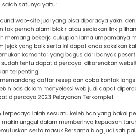
salah satunya yaitu:
und web-site judi yang bisa diperacya yakni de
tak pernah alami blokir atau sediakan link pilihan
udah memang bekerja cukuplah lama umpamanya me
ejak yang baik serta ini dapat anda saksikan kalau
p temukan komentar yang bagus dari banyak pesert
i sudah tentu dapat dipercayai dikarenakan websit
an terpenting.
memandang daftar resep dan coba kontak langsun
bih pas dalam menyeleksi web judi dapat diperc
Dapat dipercaya 2023 Pelayanan Terkomplet
n terpecaya ialah sesuatu kelebihan yang bakal pe
 makin unggul dalam memberinya kepuasan taruha
tuskan serta masuk Bersama blog judi sah palin