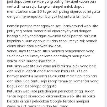
jadi dapat beri service yang paling fleksibel kapan pun
serta dimana saja. Langkah simpel untuk dapat
memutuskan situs BO togel sah paling dipercaya ini yaitu
dengan menempatkan banyak hal antara lain yaitu:
Pemain penting menegaskan satu background web-site
judi yang benar-benar bisa diperacya yakni dengan
background yang bagus awalnya tidak pernah terturut
kejadian hukum apapun itu dan sebelumnya tak pernah
alami blokir atau siapkan link opsi.
Seharusnya tentukan situs memiliki pengalaman yang
telah bekerja lumayan lama contohnya merupakan
waktu lebih kurang lima tahun.
Putuskan website judi yang miliki rekam jejak yang baik
dan soal ini dapat anda saksikan kalau situs telah
banyak memiliki peserta selalu aktif main tiap-tiap hari
dan situs juga tentu saja kerap temukan komentar yang
bagus dari beberapa anggota.
Putuskan web-site judi dengan peringkat tinggi sudah
tentu dapat dipercayai dikarenakan web-site ini bakal
berada di hasil pelacakan Google teratas menjadi
website judi terpecaya dan terutama.