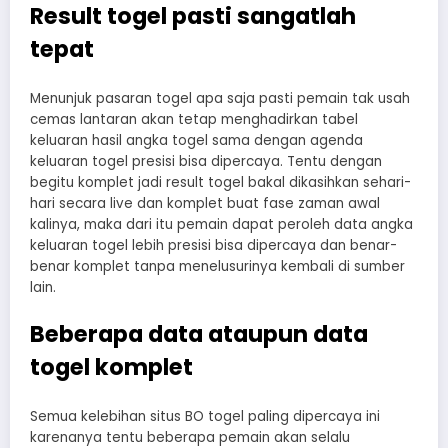
Result togel pasti sangatlah
tepat
Menunjuk pasaran togel apa saja pasti pemain tak usah
cemas lantaran akan tetap menghadirkan tabel
keluaran hasil angka togel sama dengan agenda
keluaran togel presisi bisa dipercaya. Tentu dengan
begitu komplet jadi result togel bakal dikasihkan sehari-
hari secara live dan komplet buat fase zaman awal
kalinya, maka dari itu pemain dapat peroleh data angka
keluaran togel lebih presisi bisa dipercaya dan benar-
benar komplet tanpa menelusurinya kembali di sumber
lain.
Beberapa data ataupun data
togel komplet
Semua kelebihan situs BO togel paling dipercaya ini
karenanya tentu beberapa pemain akan selalu