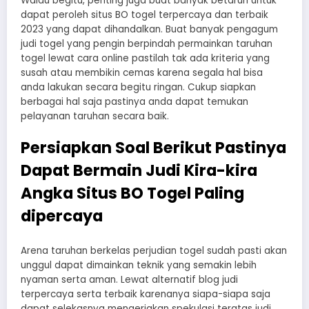
Walau begitu, penting juga buat banyak betaruh untuk
dapat peroleh situs BO togel terpercaya dan terbaik
2023 yang dapat dihandalkan. Buat banyak pengagum
judi togel yang pengin berpindah permainkan taruhan
togel lewat cara online pastilah tak ada kriteria yang
susah atau membikin cemas karena segala hal bisa
anda lakukan secara begitu ringan. Cukup siapkan
berbagai hal saja pastinya anda dapat temukan
pelayanan taruhan secara baik.
Persiapkan Soal Berikut Pastinya
Dapat Bermain Judi Kira-kira
Angka Situs BO Togel Paling
dipercaya
Arena taruhan berkelas perjudian togel sudah pasti akan
unggul dapat dimainkan teknik yang semakin lebih
nyaman serta aman. Lewat alternatif blog judi
terpercaya serta terbaik karenanya siapa-siapa saja
dapat selekasnya mengerjakan spekulasi teratas judi