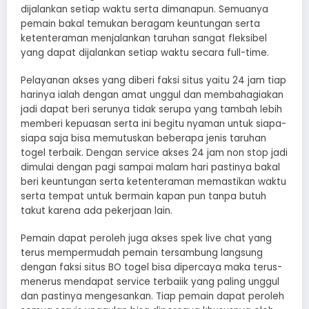
dijalankan setiap waktu serta dimanapun. Semuanya
pemain bakal temukan beragam keuntungan serta
ketenteraman menjalankan taruhan sangat fleksibel
yang dapat dijalankan setiap waktu secara full-time.
Pelayanan akses yang diberi faksi situs yaitu 24 jam tiap
harinya ialah dengan amat unggul dan membahagiakan
jadi dapat beri serunya tidak serupa yang tambah lebih
memberi kepuasan serta ini begitu nyaman untuk siapa-
siapa saja bisa memutuskan beberapa jenis taruhan
togel terbaik. Dengan service akses 24 jam non stop jadi
dimulai dengan pagi sampai malam hari pastinya bakal
beri keuntungan serta ketenteraman memastikan waktu
serta tempat untuk bermain kapan pun tanpa butuh
takut karena ada pekerjaan lain.
Pemain dapat peroleh juga akses spek live chat yang
terus mempermudah pemain tersambung langsung
dengan faksi situs BO togel bisa dipercaya maka terus-
menerus mendapat service terbaiik yang paling unggul
dan pastinya mengesankan. Tiap pemain dapat peroleh