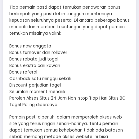
Tiap pemain pasti dapat temukan penawaran bonus
berlimpah yang pasti lebih tangguh memberinya
kepuasan seluruhnya peserta. Di antara beberapa bonus
menarik dan memberi keuntungan yang dapat pemain
temukan misalnya yakni:
Bonus new anggota
Bonus turnover dan rollover
Bonus rebate judi togel
Bonus ekstra cari kawan
Bonus referal
Cashback satu minggu sekali
Discount perjudian togel
Sejumlah moment menarik.
Peroleh Akses Situs 24 Jam Non-stop Tiap Hari Situs BO
Togel Paling dipercaya
Pemain pasti dipenuhi dalam memperoleh akses web-
site yang terus ringan sehari-harinya. Tentu pemain
dapat temukan semua kehebohan tidak ada batasan
sebab memang metode akses website ini bisa