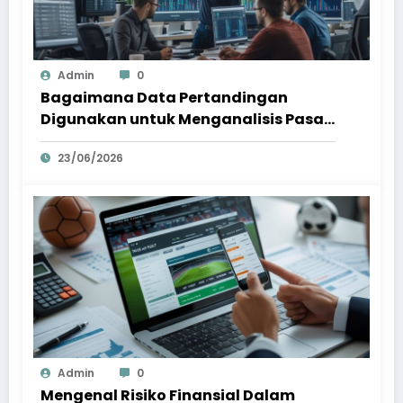
Admin
0
Bagaimana Data Pertandingan
Digunakan untuk Menganalisis Pasar
1X2 di Industri Perjudian
23/06/2026
Admin
0
Mengenal Risiko Finansial Dalam