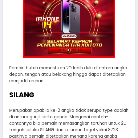
Pemain butuh memastikan 2D lebih dulu di antara angka
depan, tengah atau belakang hingga dapat ditetapkan
menjadi taruhan:
SILANG
Merupakan apabila ke-2 angka tidak serupa type adalah
di antara ganjil serta genap. Mengenai contoh-
contohnya bila pemain memasangkan taruhan untuk 2D
tengah selaku SILANG dan keluaran togel yakni 8723
pastinya pemain ditetapkan menang karena angka