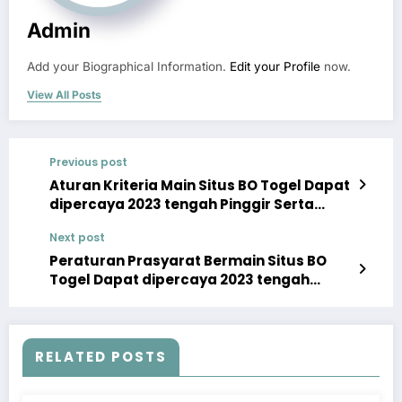
Admin
Add your Biographical Information.
Edit your Profile
now.
View All Posts
Previous post
Aturan Kriteria Main Situs BO Togel Dapat
dipercaya 2023 tengah Pinggir Serta
Silang Homo Paser
Next post
Peraturan Prasyarat Bermain Situs BO
Togel Dapat dipercaya 2023 tengah
Pinggir Serta Silang Homo Katingan
RELATED POSTS