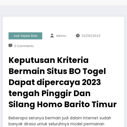
Judi Sepak Bola
Admin
02/05/2023
0 Comments
Keputusan Kriteria
Bermain Situs BO Togel
Dapat dipercaya 2023
tengah Pinggir Dan
Silang Homo Barito Timur
Beberapa serunya bermain judi dalam internet sudah
banyak dirasa untuk seluruhnya model permainan