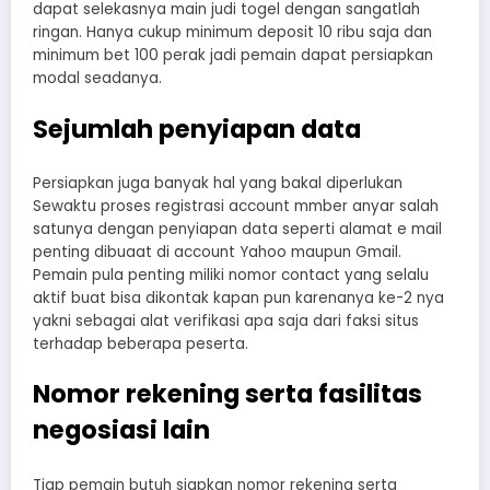
dapat selekasnya main judi togel dengan sangatlah
ringan. Hanya cukup minimum deposit 10 ribu saja dan
minimum bet 100 perak jadi pemain dapat persiapkan
modal seadanya.
Sejumlah penyiapan data
Persiapkan juga banyak hal yang bakal diperlukan
Sewaktu proses registrasi account mmber anyar salah
satunya dengan penyiapan data seperti alamat e mail
penting dibuaat di account Yahoo maupun Gmail.
Pemain pula penting miliki nomor contact yang selalu
aktif buat bisa dikontak kapan pun karenanya ke-2 nya
yakni sebagai alat verifikasi apa saja dari faksi situs
terhadap beberapa peserta.
Nomor rekening serta fasilitas
negosiasi lain
Tiap pemain butuh siapkan nomor rekening serta