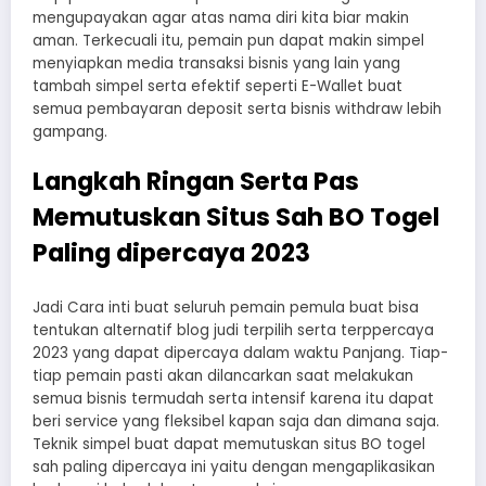
mengupayakan agar atas nama diri kita biar makin
aman. Terkecuali itu, pemain pun dapat makin simpel
menyiapkan media transaksi bisnis yang lain yang
tambah simpel serta efektif seperti E-Wallet buat
semua pembayaran deposit serta bisnis withdraw lebih
gampang.
Langkah Ringan Serta Pas
Memutuskan Situs Sah BO Togel
Paling dipercaya 2023
Jadi Cara inti buat seluruh pemain pemula buat bisa
tentukan alternatif blog judi terpilih serta terppercaya
2023 yang dapat dipercaya dalam waktu Panjang. Tiap-
tiap pemain pasti akan dilancarkan saat melakukan
semua bisnis termudah serta intensif karena itu dapat
beri service yang fleksibel kapan saja dan dimana saja.
Teknik simpel buat dapat memutuskan situs BO togel
sah paling dipercaya ini yaitu dengan mengaplikasikan