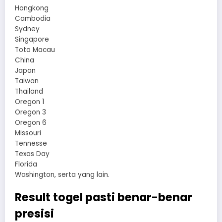
Hongkong
Cambodia
Sydney
Singapore
Toto Macau
China
Japan
Taiwan
Thailand
Oregon 1
Oregon 3
Oregon 6
Missouri
Tennesse
Texas Day
Florida
Washington, serta yang lain.
Result togel pasti benar-benar
presisi