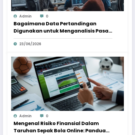
Admin
0
Bagaimana Data Pertandingan
Digunakan untuk Menganalisis Pasar
1X2 di Industri Perjudian
23/06/2026
Admin
0
Mengenal Risiko Finansial Dalam
Taruhan Sepak Bola Online: Panduan