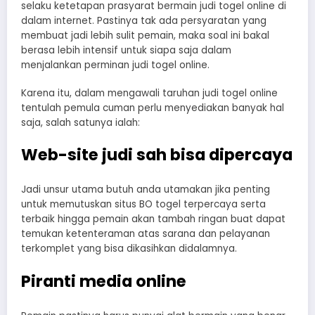
selaku ketetapan prasyarat bermain judi togel online di
dalam internet. Pastinya tak ada persyaratan yang
membuat jadi lebih sulit pemain, maka soal ini bakal
berasa lebih intensif untuk siapa saja dalam
menjalankan perminan judi togel online.
Karena itu, dalam mengawali taruhan judi togel online
tentulah pemula cuman perlu menyediakan banyak hal
saja, salah satunya ialah:
Web-site judi sah bisa dipercaya
Jadi unsur utama butuh anda utamakan jika penting
untuk memutuskan situs BO togel terpercaya serta
terbaik hingga pemain akan tambah ringan buat dapat
temukan ketenteraman atas sarana dan pelayanan
terkomplet yang bisa dikasihkan didalamnya.
Piranti media online