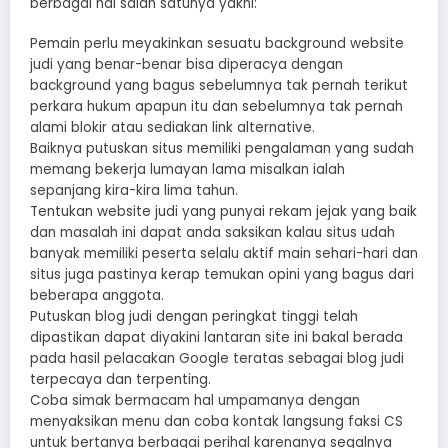
berbagai hal salah satunya yakni:
Pemain perlu meyakinkan sesuatu background website
judi yang benar-benar bisa diperacya dengan
background yang bagus sebelumnya tak pernah terikut
perkara hukum apapun itu dan sebelumnya tak pernah
alami blokir atau sediakan link alternative.
Baiknya putuskan situs memiliki pengalaman yang sudah
memang bekerja lumayan lama misalkan ialah
sepanjang kira-kira lima tahun.
Tentukan website judi yang punyai rekam jejak yang baik
dan masalah ini dapat anda saksikan kalau situs udah
banyak memiliki peserta selalu aktif main sehari-hari dan
situs juga pastinya kerap temukan opini yang bagus dari
beberapa anggota.
Putuskan blog judi dengan peringkat tinggi telah
dipastikan dapat diyakini lantaran site ini bakal berada
pada hasil pelacakan Google teratas sebagai blog judi
terpecaya dan terpenting.
Coba simak bermacam hal umpamanya dengan
menyaksikan menu dan coba kontak langsung faksi CS
untuk bertanya berbagai perihal karenanya segalnya