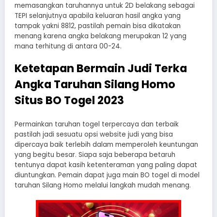
memasangkan taruhannya untuk 2D belakang sebagai
TEPI selanjutnya apabila keluaran hasil angka yang
tampak yakni 8812, pastilah pemain bisa dikatakan
menang karena angka belakang merupakan 12 yang
mana terhitung di antara 00-24.
Ketetapan Bermain Judi Terka
Angka Taruhan Silang Homo
Situs BO Togel 2023
Permainkan taruhan togel terpercaya dan terbaik
pastilah jadi sesuatu opsi website judi yang bisa
dipercaya baik terlebih dalam memperoleh keuntungan
yang begitu besar. Siapa saja beberapa betaruh
tentunya dapat kasih ketenteraman yang paling dapat
diuntungkan. Pemain dapat juga main BO togel di model
taruhan Silang Homo melalui langkah mudah menang.