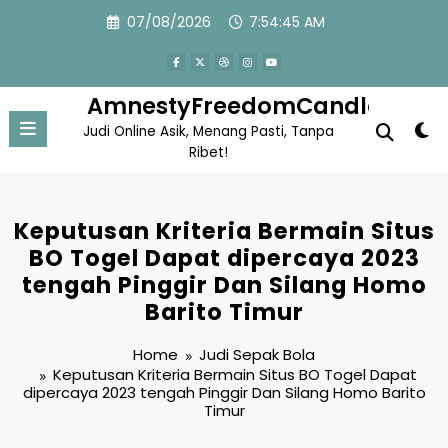
Skip
07/08/2026
7:54:46 AM
to
content
AmnestyFreedomCandles
Judi Online Asik, Menang Pasti, Tanpa
Ribet!
Keputusan Kriteria Bermain Situs
BO Togel Dapat dipercaya 2023
tengah Pinggir Dan Silang Homo
Barito Timur
Home
Judi Sepak Bola
Keputusan Kriteria Bermain Situs BO Togel Dapat
dipercaya 2023 tengah Pinggir Dan Silang Homo Barito
Timur