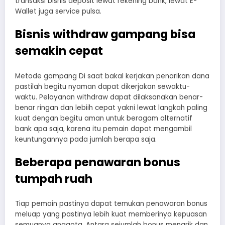
transaksi bisnis deposit lewat rekening bank, lewat E-
Wallet juga service pulsa.
Bisnis withdraw gampang bisa
semakin cepat
Metode gampang Di saat bakal kerjakan penarikan dana
pastilah begitu nyaman dapat dikerjakan sewaktu-
waktu. Pelayanan withdraw dapat dilaksanakan benar-
benar ringan dan lebiih cepat yakni lewat langkah paling
kuat dengan begitu aman untuk beragam alternatif
bank apa saja, karena itu pemain dapat mengambil
keuntungannya pada jumlah berapa saja.
Beberapa penawaran bonus
tumpah ruah
Tiap pemain pastinya dapat temukan penawaran bonus
meluap yang pastinya lebih kuat memberinya kepuasan
semuanya anggota. Antara sejumlah bonus menarik dan