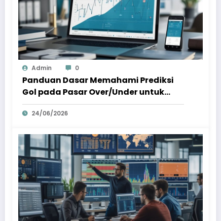
Admin
0
Panduan Dasar Memahami Prediksi
Gol pada Pasar Over/Under untuk
Pemula
24/06/2026