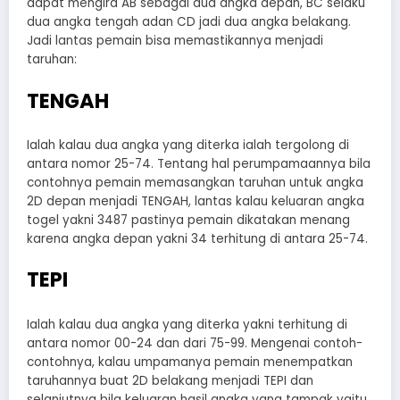
dapat mengira AB sebagai dua angka depan, BC selaku
dua angka tengah adan CD jadi dua angka belakang.
Jadi lantas pemain bisa memastikannya menjadi
taruhan:
TENGAH
Ialah kalau dua angka yang diterka ialah tergolong di
antara nomor 25-74. Tentang hal perumpamaannya bila
contohnya pemain memasangkan taruhan untuk angka
2D depan menjadi TENGAH, lantas kalau keluaran angka
togel yakni 3487 pastinya pemain dikatakan menang
karena angka depan yakni 34 terhitung di antara 25-74.
TEPI
Ialah kalau dua angka yang diterka yakni terhitung di
antara nomor 00-24 dan dari 75-99. Mengenai contoh-
contohnya, kalau umpamanya pemain menempatkan
taruhannya buat 2D belakang menjadi TEPI dan
selanjutnya bila keluaran hasil angka yang tampak yaitu