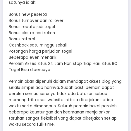
satunya ialah:
Bonus new peserta
Bonus turnover dan rollover
Bonus rebate judi togel
Bonus ekstra cari rekan
Bonus referal
Cashback satu minggu sekali
Potongan harga perjudian togel
Beberapa even menarik.
Peroleh Akses Situs 24 Jam Non stop Tiap Hari Situs BO
Togel Bisa dipercaya
Pemain akan dipenuhi dalam mendapat akses blog yang
selalu simpel tiap harinya. Sudah pasti pemain dapat
peroleh semua serunya tidak ada batasan sebab
memang trik akses website ini bisa dikerjakan setiap
waktu serta dimanapun. Seluruh pemain bakal peroleh
beberapa keuntungan dan keamanan menjalankan
taruhan sangat fleksibel yang dapat dikerjakan setiap
waktu secara full-time.