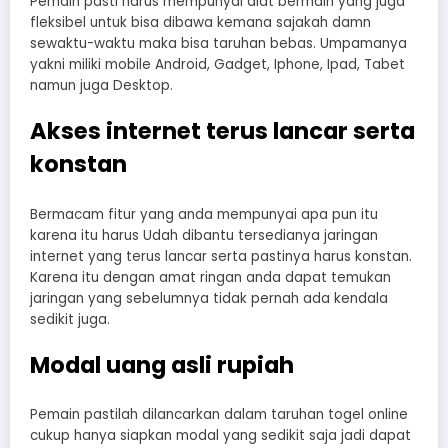
Pemain pasti harus mempunyai alat bermain yang juga
fleksibel untuk bisa dibawa kemana sajakah damn
sewaktu-waktu maka bisa taruhan bebas. Umpamanya
yakni miliki mobile Android, Gadget, Iphone, Ipad, Tabet
namun juga Desktop.
Akses internet terus lancar serta
konstan
Bermacam fitur yang anda mempunyai apa pun itu
karena itu harus Udah dibantu tersedianya jaringan
internet yang terus lancar serta pastinya harus konstan.
Karena itu dengan amat ringan anda dapat temukan
jaringan yang sebelumnya tidak pernah ada kendala
sedikit juga.
Modal uang asli rupiah
Pemain pastilah dilancarkan dalam taruhan togel online
cukup hanya siapkan modal yang sedikit saja jadi dapat