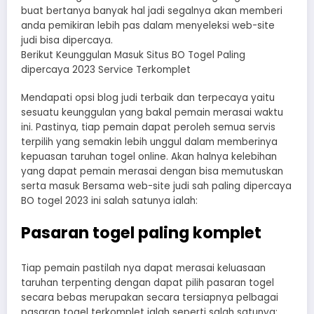
buat bertanya banyak hal jadi segalnya akan memberi
anda pemikiran lebih pas dalam menyeleksi web-site
judi bisa dipercaya.
Berikut Keunggulan Masuk Situs BO Togel Paling
dipercaya 2023 Service Terkomplet
Mendapati opsi blog judi terbaik dan terpecaya yaitu
sesuatu keunggulan yang bakal pemain merasai waktu
ini. Pastinya, tiap pemain dapat peroleh semua servis
terpilih yang semakin lebih unggul dalam memberinya
kepuasan taruhan togel online. Akan halnya kelebihan
yang dapat pemain merasai dengan bisa memutuskan
serta masuk Bersama web-site judi sah paling dipercaya
BO togel 2023 ini salah satunya ialah:
Pasaran togel paling komplet
Tiap pemain pastilah nya dapat merasai keluasaan
taruhan terpenting dengan dapat pilih pasaran togel
secara bebas merupakan secara tersiapnya pelbagai
pasaran togel terkomplet ialah seperti salah satunya: