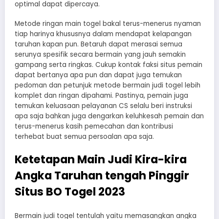
optimal dapat dipercaya.
Metode ringan main togel bakal terus-menerus nyaman
tiap harinya khususnya dalam mendapat kelapangan
taruhan kapan pun. Betaruh dapat merasai semua
serunya spesifik secara bermain yang jauh semakin
gampang serta ringkas. Cukup kontak faksi situs pemain
dapat bertanya apa pun dan dapat juga temukan
pedoman dan petunjuk metode bermain judi togel lebih
komplet dan ringan dipahami. Pastinya, pemain juga
temukan keluasaan pelayanan CS selalu beri instruksi
apa saja bahkan juga dengarkan keluhkesah pemain dan
terus-menerus kasih pemecahan dan kontribusi
terhebat buat semua persoalan apa saja.
Ketetapan Main Judi Kira-kira
Angka Taruhan tengah Pinggir
Situs BO Togel 2023
Bermain judi togel tentulah yaitu memasangkan angka