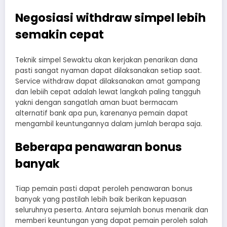
Negosiasi withdraw simpel lebih
semakin cepat
Teknik simpel Sewaktu akan kerjakan penarikan dana
pasti sangat nyaman dapat dilaksanakan setiap saat.
Service withdraw dapat dilaksanakan amat gampang
dan lebiih cepat adalah lewat langkah paling tangguh
yakni dengan sangatlah aman buat bermacam
alternatif bank apa pun, karenanya pemain dapat
mengambil keuntungannya dalam jumlah berapa saja.
Beberapa penawaran bonus
banyak
Tiap pemain pasti dapat peroleh penawaran bonus
banyak yang pastilah lebih baik berikan kepuasan
seluruhnya peserta. Antara sejumlah bonus menarik dan
memberi keuntungan yang dapat pemain peroleh salah