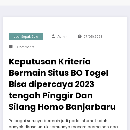
Judi Sepak Bola
Admin
07/05/2023
0 Comments
Keputusan Kriteria
Bermain Situs BO Togel
Bisa dipercaya 2023
tengah Pinggir Dan
Silang Homo Banjarbaru
Pelbagai serunya bermain judi pada internet udah
banyak dirasa untuk semuanya macam permainan apa