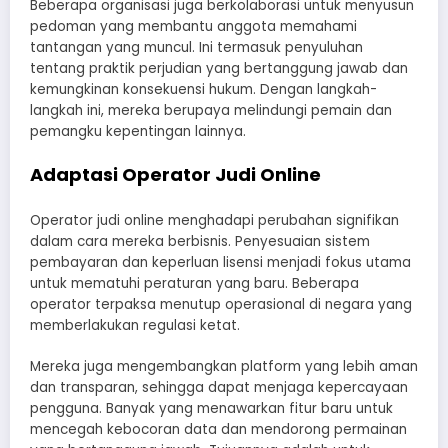
Beberapa organisasi juga berkolaborasi untuk menyusun
pedoman yang membantu anggota memahami
tantangan yang muncul. Ini termasuk penyuluhan
tentang praktik perjudian yang bertanggung jawab dan
kemungkinan konsekuensi hukum. Dengan langkah-
langkah ini, mereka berupaya melindungi pemain dan
pemangku kepentingan lainnya.
Adaptasi Operator Judi Online
Operator judi online menghadapi perubahan signifikan
dalam cara mereka berbisnis. Penyesuaian sistem
pembayaran dan keperluan lisensi menjadi fokus utama
untuk mematuhi peraturan yang baru. Beberapa
operator terpaksa menutup operasional di negara yang
memberlakukan regulasi ketat.
Mereka juga mengembangkan platform yang lebih aman
dan transparan, sehingga dapat menjaga kepercayaan
pengguna. Banyak yang menawarkan fitur baru untuk
mencegah kebocoran data dan mendorong permainan