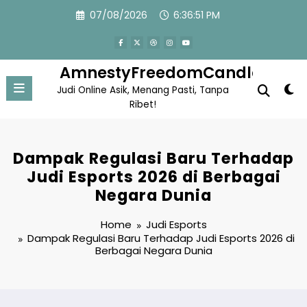
Skip
07/08/2026
6:36:52 PM
to
content
AmnestyFreedomCandles
Judi Online Asik, Menang Pasti, Tanpa
Ribet!
Dampak Regulasi Baru Terhadap
Judi Esports 2026 di Berbagai
Negara Dunia
Home
Judi Esports
Dampak Regulasi Baru Terhadap Judi Esports 2026 di
Berbagai Negara Dunia