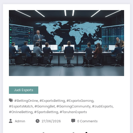
Judi Esports
,
,
,
#BettingOnline
#EsportsBetting
#EsportsGaming
,
,
,
,
#EsportsMatch
#GamingBet
#GamingCommunity
#JudiEsports
,
,
#OnlineBetting
#SportsBetting
#TaruhanEsports
Admin
27/06/2026
0 Comments