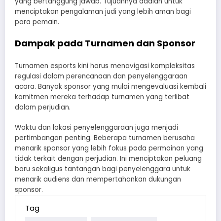
yang bertanggung jawab. Tujuannya adalah untuk
menciptakan pengalaman judi yang lebih aman bagi
para pemain.
Dampak pada Turnamen dan Sponsor
Turnamen esports kini harus menavigasi kompleksitas
regulasi dalam perencanaan dan penyelenggaraan
acara. Banyak sponsor yang mulai mengevaluasi kembali
komitmen mereka terhadap turnamen yang terlibat
dalam perjudian.
Waktu dan lokasi penyelenggaraan juga menjadi
pertimbangan penting. Beberapa turnamen berusaha
menarik sponsor yang lebih fokus pada permainan yang
tidak terkait dengan perjudian. Ini menciptakan peluang
baru sekaligus tantangan bagi penyelenggara untuk
menarik audiens dan mempertahankan dukungan
sponsor.
Tag