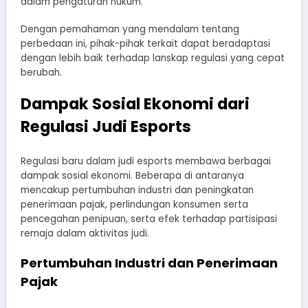
dalam pengaturan hukum.
Dengan pemahaman yang mendalam tentang
perbedaan ini, pihak-pihak terkait dapat beradaptasi
dengan lebih baik terhadap lanskap regulasi yang cepat
berubah.
Dampak Sosial Ekonomi dari
Regulasi Judi Esports
Regulasi baru dalam judi esports membawa berbagai
dampak sosial ekonomi. Beberapa di antaranya
mencakup pertumbuhan industri dan peningkatan
penerimaan pajak, perlindungan konsumen serta
pencegahan penipuan, serta efek terhadap partisipasi
remaja dalam aktivitas judi.
Pertumbuhan Industri dan Penerimaan
Pajak