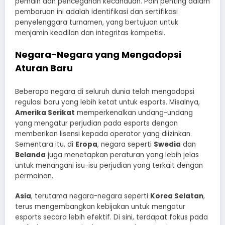
pemain dan pencegahan kecanduan. Poin penting dalam
pembaruan ini adalah identifikasi dan sertifikasi
penyelenggara turnamen, yang bertujuan untuk
menjamin keadilan dan integritas kompetisi.
Negara-Negara yang Mengadopsi
Aturan Baru
Beberapa negara di seluruh dunia telah mengadopsi
regulasi baru yang lebih ketat untuk esports. Misalnya,
Amerika Serikat
memperkenalkan undang-undang
yang mengatur perjudian pada esports dengan
memberikan lisensi kepada operator yang diizinkan.
Sementara itu, di
Eropa
, negara seperti
Swedia
dan
Belanda
juga menetapkan peraturan yang lebih jelas
untuk menangani isu-isu perjudian yang terkait dengan
permainan.
Asia
, terutama negara-negara seperti
Korea Selatan
,
terus mengembangkan kebijakan untuk mengatur
esports secara lebih efektif. Di sini, terdapat fokus pada