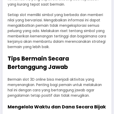
yang kurang tepat saat bermain.
Setiap slot memiliki simbol yang berbeda dan memberi
nilai yang bervariasi. Mengabaikan informasi ini dapat
mengakibatkan pemain tidak mengeksplorasi semua
peluang yang ada. Melakukan riset tentang simbol yang
memberikan kemenangan tertinggi dan bagaimana cara
kerjanya akan membantu dalam merencanakan strategi
bermain yang lebih baik.
Tips Bermain Secara
Bertanggung Jawab
Bermain slot 3D online bisa menjadi aktivitas yang
menyenangkan. Penting bagi pemain untuk melakukan
hal ini dengan cara yang bertanggung jawab agar
pengalaman tetap positif dan tidak merugikan.
Mengelola Waktu dan Dana Secara Bijak