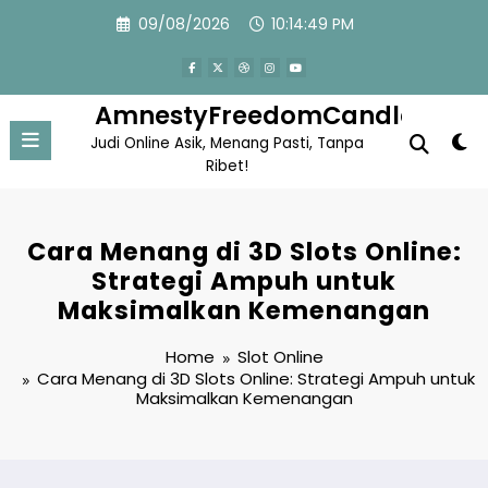
Skip
09/08/2026
10:14:50 PM
to
content
AmnestyFreedomCandles
Judi Online Asik, Menang Pasti, Tanpa
Ribet!
Cara Menang di 3D Slots Online:
Strategi Ampuh untuk
Maksimalkan Kemenangan
Home
Slot Online
Cara Menang di 3D Slots Online: Strategi Ampuh untuk
Maksimalkan Kemenangan