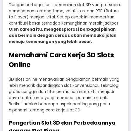
Dengan berbagai jenis permainan slot 3D yang tersedia,
pemahaman tentang tema, volatilitas, dan RTP (Return
to Player) menjadi vital. Setiap aspek ini memberikan
kontribusi besar terhadap kemungkinan meraih jackpot.
Oleh karena itu, mengeksplorasi berbagai pilihan
dan bermain dengan cerdas akan membuka jalan
menuju kemenangan yang lebih besar.
Memahami Cara Kerja 3D Slots
Online
3D slots online menawarkan pengalaman bermain yang
lebih menarik dibandingkan slot konvensional. Teknologi
grafis canggih dan fitur permainan interaktif menjadi
daya tarik utama yang membuat pemain tertarik.
Berikut adalah beberapa aspek penting yang perlu
dipahami tentang cara kerja slot 3D.
Pengertian Slot 3D dan Perbedaannya
dengan Slot Biasa