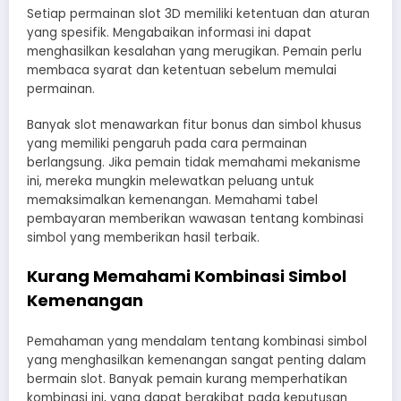
Setiap permainan slot 3D memiliki ketentuan dan aturan
yang spesifik. Mengabaikan informasi ini dapat
menghasilkan kesalahan yang merugikan. Pemain perlu
membaca syarat dan ketentuan sebelum memulai
permainan.
Banyak slot menawarkan fitur bonus dan simbol khusus
yang memiliki pengaruh pada cara permainan
berlangsung. Jika pemain tidak memahami mekanisme
ini, mereka mungkin melewatkan peluang untuk
memaksimalkan kemenangan. Memahami tabel
pembayaran memberikan wawasan tentang kombinasi
simbol yang memberikan hasil terbaik.
Kurang Memahami Kombinasi Simbol
Kemenangan
Pemahaman yang mendalam tentang kombinasi simbol
yang menghasilkan kemenangan sangat penting dalam
bermain slot. Banyak pemain kurang memperhatikan
kombinasi ini, yang dapat berakibat pada keputusan