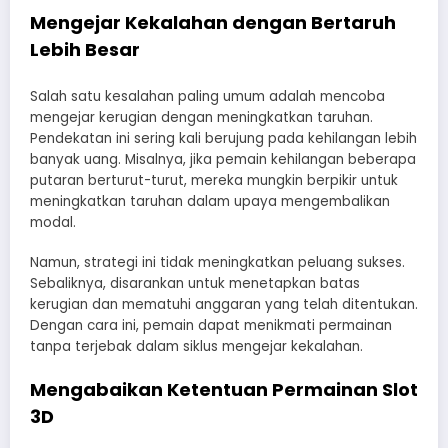
Mengejar Kekalahan dengan Bertaruh
Lebih Besar
Salah satu kesalahan paling umum adalah mencoba
mengejar kerugian dengan meningkatkan taruhan.
Pendekatan ini sering kali berujung pada kehilangan lebih
banyak uang. Misalnya, jika pemain kehilangan beberapa
putaran berturut-turut, mereka mungkin berpikir untuk
meningkatkan taruhan dalam upaya mengembalikan
modal.
Namun, strategi ini tidak meningkatkan peluang sukses.
Sebaliknya, disarankan untuk menetapkan batas
kerugian dan mematuhi anggaran yang telah ditentukan.
Dengan cara ini, pemain dapat menikmati permainan
tanpa terjebak dalam siklus mengejar kekalahan.
Mengabaikan Ketentuan Permainan Slot
3D