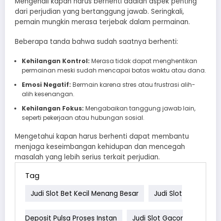
Mengenali kapan harus berhenti adalah aspek penting
dari perjudian yang bertanggung jawab. Seringkali,
pemain mungkin merasa terjebak dalam permainan.
Beberapa tanda bahwa sudah saatnya berhenti:
Kehilangan Kontrol:
Merasa tidak dapat menghentikan
permainan meski sudah mencapai batas waktu atau dana.
Emosi Negatif:
Bermain karena stres atau frustrasi alih-
alih kesenangan.
Kehilangan Fokus:
Mengabaikan tanggung jawab lain,
seperti pekerjaan atau hubungan sosial.
Mengetahui kapan harus berhenti dapat membantu
menjaga keseimbangan kehidupan dan mencegah
masalah yang lebih serius terkait perjudian.
Tag
Judi Slot Bet Kecil Menang Besar
Judi Slot
Deposit Pulsa Proses Instan
Judi Slot Gacor