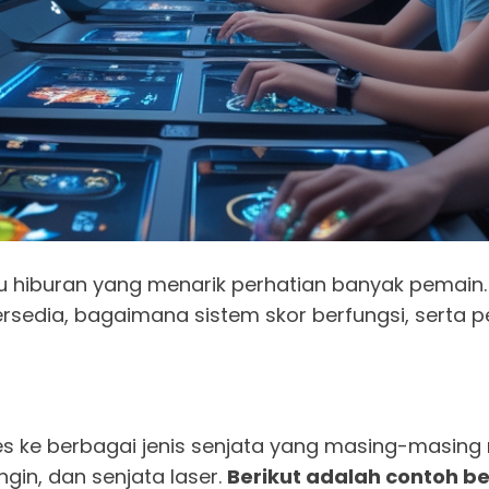
u hiburan yang menarik perhatian banyak pemain. 
 tersedia, bagaimana sistem skor berfungsi, serta
 ke berbagai jenis senjata yang masing-masing mem
gin, dan senjata laser.
Berikut adalah contoh be