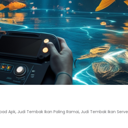
,
,
oad Apk
Judi Tembak Ikan Paling Ramai
Judi Tembak Ikan Serve