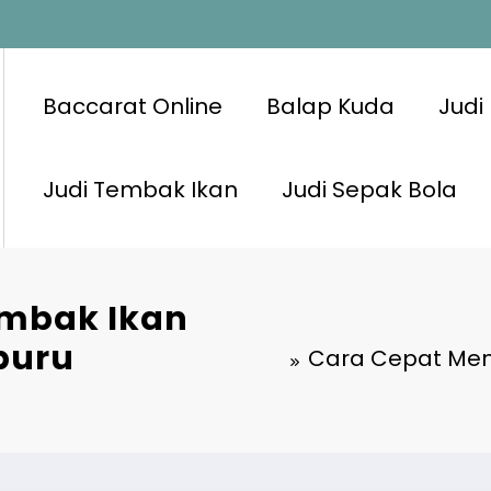
Baccarat Online
Balap Kuda
Judi
Judi Tembak Ikan
Judi Sepak Bola
embak Ikan
rburu
Cara Cepat Mena