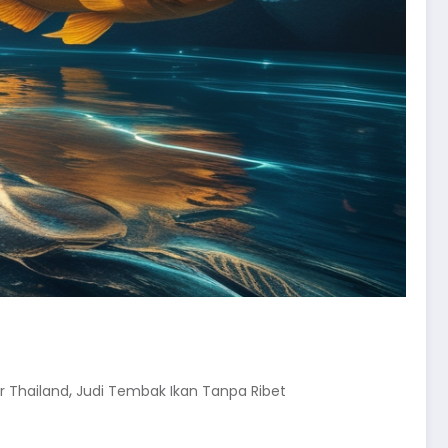
,
r Thailand
Judi Tembak Ikan Tanpa Ribet