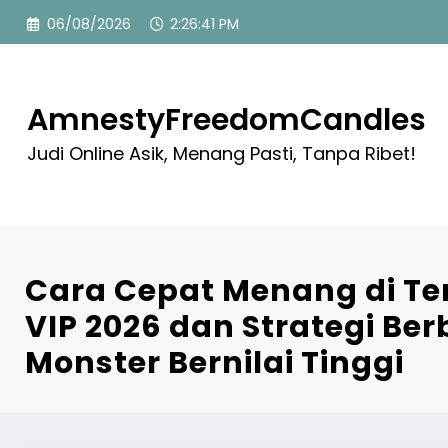
Skip
06/08/2026
2:26:44 PM
to
content
AmnestyFreedomCandles
Judi Online Asik, Menang Pasti, Tanpa Ribet!
Cara Cepat Menang di T
VIP 2026 dan Strategi Be
Monster Bernilai Tinggi