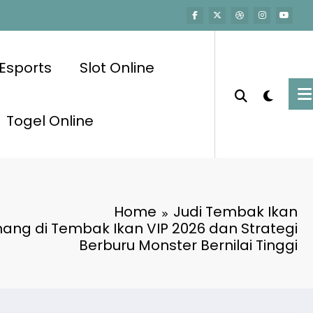
 Esports
Slot Online
Togel Online
Home
Judi Tembak Ikan
ng di Tembak Ikan VIP 2026 dan Strategi
Berburu Monster Bernilai Tinggi