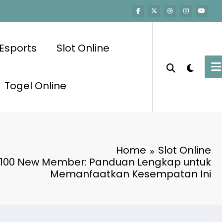
 Esports
Slot Online
Togel Online
Home
Slot Online
t 100 New Member: Panduan Lengkap untuk
Memanfaatkan Kesempatan Ini