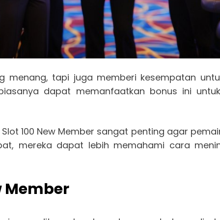
ng menang, tapi juga memberi kesempatan untuk 
in biasanya dapat memanfaatkan bonus ini untu
us Slot 100 New Member sangat penting agar pem
tepat, mereka dapat lebih memahami cara men
ew Member