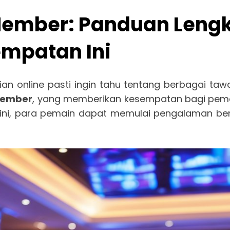
 Member: Panduan Leng
mpatan Ini
an online pasti ingin tahu tentang berbagai taw
 Member
, yang memberikan kesempatan bagi pema
ini, para pemain dapat memulai pengalaman be