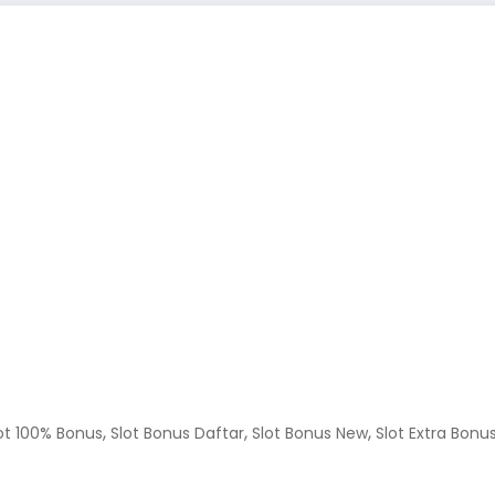
,
,
,
ot 100% Bonus
Slot Bonus Daftar
Slot Bonus New
Slot Extra Bonu