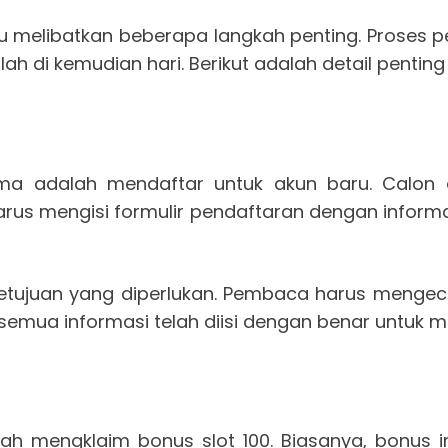
u melibatkan beberapa langkah penting. Proses p
h di kemudian hari. Berikut adalah detail penting 
ama adalah mendaftar untuk akun baru. Calon a
arus mengisi formulir pendaftaran dengan informa
etujuan yang diperlukan. Pembaca harus mengecek 
 semua informasi telah diisi dengan benar untuk 
alah mengklaim bonus slot 100. Biasanya, bonus i