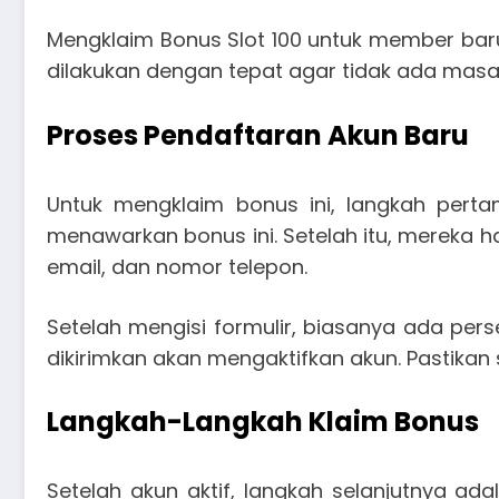
Mengklaim Bonus Slot 100 untuk member bar
dilakukan dengan tepat agar tidak ada masala
Proses Pendaftaran Akun Baru
Untuk mengklaim bonus ini, langkah pert
menawarkan bonus ini. Setelah itu, mereka h
email, dan nomor telepon.
Setelah mengisi formulir, biasanya ada pers
dikirimkan akan mengaktifkan akun. Pastikan
Langkah-Langkah Klaim Bonus
Setelah akun aktif, langkah selanjutnya ad