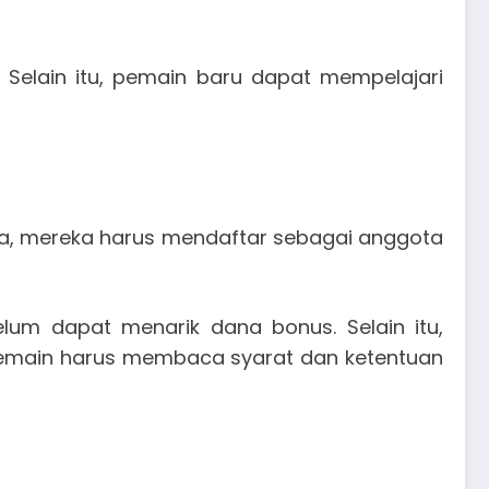
 Selain itu, pemain baru dapat mempelajari
a, mereka harus mendaftar sebagai anggota
lum dapat menarik dana bonus. Selain itu,
emain harus membaca syarat dan ketentuan