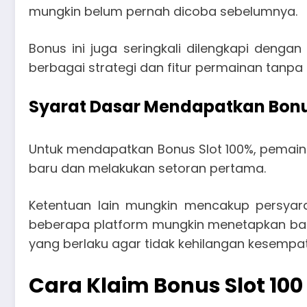
mungkin belum pernah dicoba sebelumnya.
Bonus ini juga seringkali dilengkapi deng
berbagai strategi dan fitur permainan tanpa r
Syarat Dasar Mendapatkan Bon
Untuk mendapatkan Bonus Slot 100%, pemai
baru dan melakukan setoran pertama.
Ketentuan lain mungkin mencakup persyara
beberapa platform mungkin menetapkan ba
yang berlaku agar tidak kehilangan kesempa
Cara Klaim Bonus Slot 10