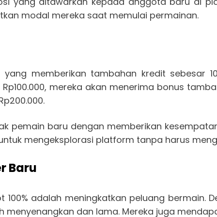
i yang ditawarkan kepada anggota baru di platf
tkan modal mereka saat memulai permainan.
f yang memberikan tambahan kredit sebesar 100%
Rp100.000, mereka akan menerima bonus tambahan
Rp200.000.
banyak pemain baru dengan memberikan kesempata
 untuk mengeksplorasi platform tanpa harus meng
r Baru
lot 100% adalah meningkatkan peluang bermain.
h menyenangkan dan lama. Mereka juga mendapat