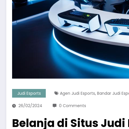
,
Judi Esports
Agen Judi Esports
Bandar Judi Esp
26/02/2024
0 Comments
Belanja di Situs Jud