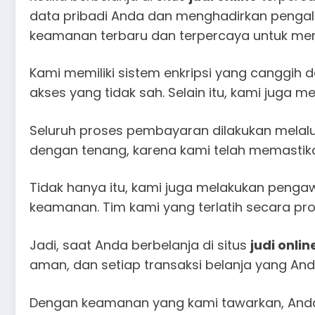
data pribadi Anda dan menghadirkan penga
keamanan terbaru dan terpercaya untuk mem
Kami memiliki sistem enkripsi yang canggih 
akses yang tidak sah. Selain itu, kami juga
Seluruh proses pembayaran dilakukan melal
dengan tenang, karena kami telah memastik
Tidak hanya itu, kami juga melakukan pengaw
keamanan. Tim kami yang terlatih secara pr
Jadi, saat Anda berbelanja di situs
judi onlin
aman, dan setiap transaksi belanja yang And
Dengan keamanan yang kami tawarkan, Anda