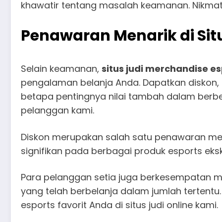
khawatir tentang masalah keamanan. Nikmat
Penawaran Menarik di Sit
Selain keamanan,
situs judi merchandise e
pengalaman belanja Anda. Dapatkan diskon, c
betapa pentingnya nilai tambah dalam berb
pelanggan kami.
Diskon merupakan salah satu penawaran men
signifikan pada berbagai produk esports eks
Para pelanggan setia juga berkesempatan
yang telah berbelanja dalam jumlah terten
esports favorit Anda di situs judi online kami.