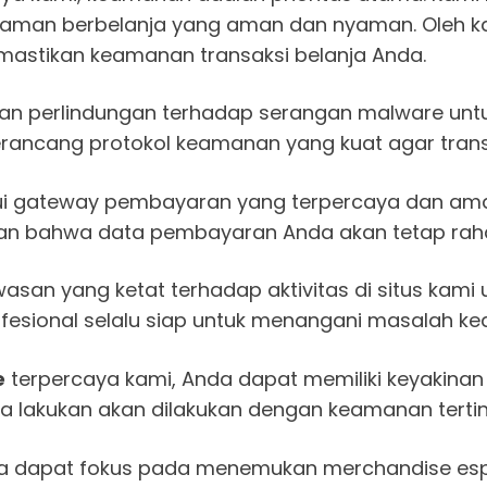
laman berbelanja yang aman dan nyaman. Oleh ka
astikan keamanan transaksi belanja Anda.
dan perlindungan terhadap serangan malware untu
 merancang protokol keamanan yang kuat agar tran
ui gateway pembayaran yang terpercaya dan ama
an bahwa data pembayaran Anda akan tetap rahas
asan yang ketat terhadap aktivitas di situs kam
ofesional selalu siap untuk menangani masalah k
e
terpercaya kami, Anda dapat memiliki keyakina
a lakukan akan dilakukan dengan keamanan tertin
 dapat fokus pada menemukan merchandise espor