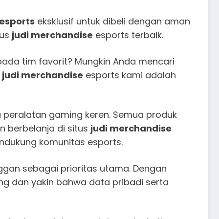
esports
eksklusif untuk dibeli dengan aman
tus
judi merchandise
esports terbaik.
ada tim favorit? Mungkin Anda mencari
s
judi merchandise
esports kami adalah
gga peralatan gaming keren. Semua produk
 berbelanja di situs
judi merchandise
endukung komunitas esports.
an sebagai prioritas utama. Dengan
g dan yakin bahwa data pribadi serta