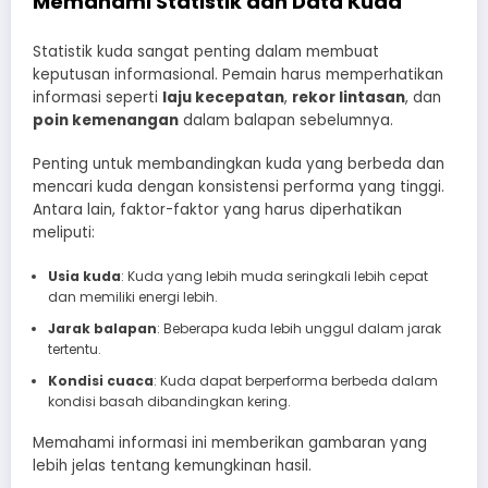
Memahami Statistik dan Data Kuda
Statistik kuda sangat penting dalam membuat
keputusan informasional. Pemain harus memperhatikan
informasi seperti
laju kecepatan
,
rekor lintasan
, dan
poin kemenangan
dalam balapan sebelumnya.
Penting untuk membandingkan kuda yang berbeda dan
mencari kuda dengan konsistensi performa yang tinggi.
Antara lain, faktor-faktor yang harus diperhatikan
meliputi:
Usia kuda
: Kuda yang lebih muda seringkali lebih cepat
dan memiliki energi lebih.
Jarak balapan
: Beberapa kuda lebih unggul dalam jarak
tertentu.
Kondisi cuaca
: Kuda dapat berperforma berbeda dalam
kondisi basah dibandingkan kering.
Memahami informasi ini memberikan gambaran yang
lebih jelas tentang kemungkinan hasil.