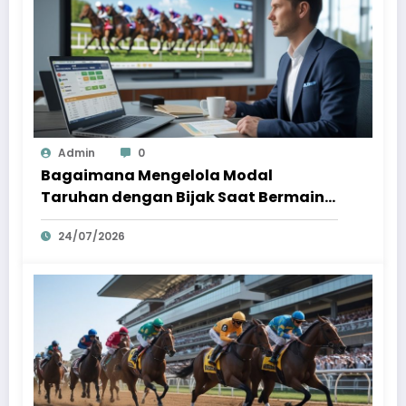
Admin
0
Bagaimana Mengelola Modal
Taruhan dengan Bijak Saat Bermain
Balap Kuda 2026: Tips dan Strategi
24/07/2026
Terbaik