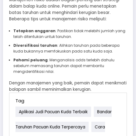
dalam balap kuda online. Pemain perlu menetapkan
batas taruhan untuk menghindari kerugian besar.
Beberapa tips untuk manajemen risiko meliputi:
Tetapkan anggaran
: Pastikan tidak melebihi jumlah yang
telah ditentukan untuk taruhan.
Diversifikasi taruhan
: Alihkan taruhan pada beberapa
kuda bukannya memfokuskan pada satu kuda saja.
Pahami peluang
: Menganalisis odds terlebih dahulu
sebelum memasang taruhan dapat membantu
mengidentifikasi nilai.
Dengan manajemen yang baik, pemain dapat menikmati
balapan sambil meminimalkan kerugian.
Tag
Aplikasi Judi Pacuan Kuda Terbaik
Bandar
Taruhan Pacuan Kuda Terpercaya
Cara