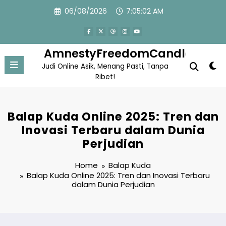
Skip
06/08/2026
7:05:03 AM
to
content
AmnestyFreedomCandles
Judi Online Asik, Menang Pasti, Tanpa
Ribet!
Balap Kuda Online 2025: Tren dan
Inovasi Terbaru dalam Dunia
Perjudian
Home
Balap Kuda
Balap Kuda Online 2025: Tren dan Inovasi Terbaru
dalam Dunia Perjudian