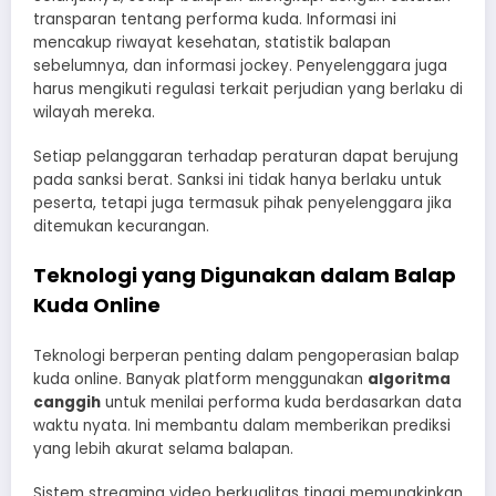
transparan tentang performa kuda. Informasi ini
mencakup riwayat kesehatan, statistik balapan
sebelumnya, dan informasi jockey. Penyelenggara juga
harus mengikuti regulasi terkait perjudian yang berlaku di
wilayah mereka.
Setiap pelanggaran terhadap peraturan dapat berujung
pada sanksi berat. Sanksi ini tidak hanya berlaku untuk
peserta, tetapi juga termasuk pihak penyelenggara jika
ditemukan kecurangan.
Teknologi yang Digunakan dalam Balap
Kuda Online
Teknologi berperan penting dalam pengoperasian balap
kuda online. Banyak platform menggunakan
algoritma
canggih
untuk menilai performa kuda berdasarkan data
waktu nyata. Ini membantu dalam memberikan prediksi
yang lebih akurat selama balapan.
Sistem streaming video berkualitas tinggi memungkinkan