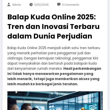
Admin
12/12/2025
0 Comments
Balap Kuda Online 2025:
Tren dan Inovasi Terbaru
dalam Dunia Perjudian
Balap Kuda Online 2025 menjadi salah satu tren terbaru
yang menarik perhatian para penggemar judi dan
olahraga. Dengan kemajuan teknologi, penggemar kini
dapat menyaksikan dan bertaruh pada balapan kuda
dari kenyamanan rumah mereka.
Hasil perkembangan
ini tidak hanya menawarkan pengalaman yang
lebih menarik, tetapi juga memberikan akses yang
lebih mudah ke berbagai jenis taruhan.