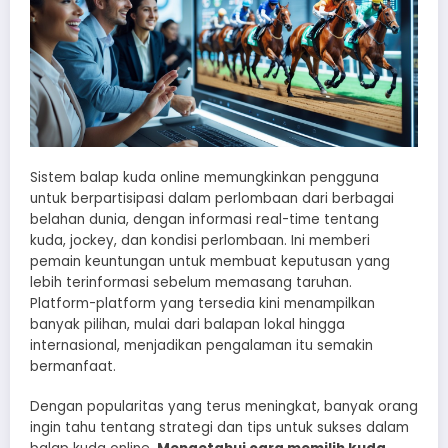
Sistem balap kuda online memungkinkan pengguna
untuk berpartisipasi dalam perlombaan dari berbagai
belahan dunia, dengan informasi real-time tentang
kuda, jockey, dan kondisi perlombaan. Ini memberi
pemain keuntungan untuk membuat keputusan yang
lebih terinformasi sebelum memasang taruhan.
Platform-platform yang tersedia kini menampilkan
banyak pilihan, mulai dari balapan lokal hingga
internasional, menjadikan pengalaman itu semakin
bermanfaat.
Dengan popularitas yang terus meningkat, banyak orang
ingin tahu tentang strategi dan tips untuk sukses dalam