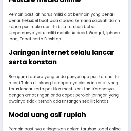
Pemain pastilah harus miliki alat bermain yang benar-
benar fleksibel buat bisa dibawa kemana sajakah damn
kapan pun maka dari itu bisa taruhan bebas.
Umpamanya yaitu miliki mobile Android, Gadget, Iphone,
Ipad, Tabet serta Desktop.
Jaringan internet selalu lancar
serta konstan
Beragam feature yang anda punyai apa pun karena itu
mesti Telah disokong terdapatnya akses internet yang
terus lancar serta pastilah mesti konstan. Karenanya
dengan amat ringan anda dapat peroleh jaringan yang
awalnya tidak pernah ada rintangan sedikit lantas.
Modal uang asli rupiah
Pemain pastinya diringankan dalam taruhan togel online