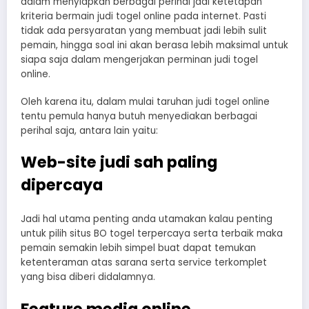
dalam menyiapkan berbagai perihal jadi ketetapan
kriteria bermain judi togel online pada internet. Pasti
tidak ada persyaratan yang membuat jadi lebih sulit
pemain, hingga soal ini akan berasa lebih maksimal untuk
siapa saja dalam mengerjakan perminan judi togel
online.
Oleh karena itu, dalam mulai taruhan judi togel online
tentu pemula hanya butuh menyediakan berbagai
perihal saja, antara lain yaitu:
Web-site judi sah paling
dipercaya
Jadi hal utama penting anda utamakan kalau penting
untuk pilih situs BO togel terpercaya serta terbaik maka
pemain semakin lebih simpel buat dapat temukan
ketenteraman atas sarana serta service terkomplet
yang bisa diberi didalamnya.
Feature media online