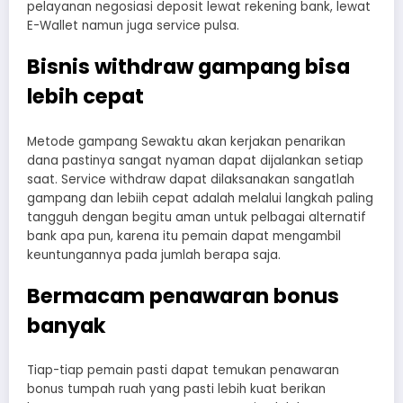
pelayanan negosiasi deposit lewat rekening bank, lewat
E-Wallet namun juga service pulsa.
Bisnis withdraw gampang bisa
lebih cepat
Metode gampang Sewaktu akan kerjakan penarikan
dana pastinya sangat nyaman dapat dijalankan setiap
saat. Service withdraw dapat dilaksanakan sangatlah
gampang dan lebiih cepat adalah melalui langkah paling
tangguh dengan begitu aman untuk pelbagai alternatif
bank apa pun, karena itu pemain dapat mengambil
keuntungannya pada jumlah berapa saja.
Bermacam penawaran bonus
banyak
Tiap-tiap pemain pasti dapat temukan penawaran
bonus tumpah ruah yang pasti lebih kuat berikan