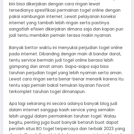
kini bisa dikerjakan dengan cara ringan lewat
tersedianya spesifikasi permainan togel online dengan
pakai sambungan internet. Lewat pelayanan koneksi
internet yang tambah lebih ringan serta pastinya
sangatlah efisien dikerjakan dimana saja dan kapan pun
jadi tentu membikin pemain terasa makin nyaman.
Banyak bettor waktu ini menyukai perjudian togel online
pada internet. Dibanding dengan main di bandar darat,
tentu service bermain judi togel online berasa lebih
gampang dan amat aman. Siapa-siapa saja bisa
taruhan perjudian togel yang lebih nyaman serta aman.
Lewat cara ringan serta benar-benar menarik karena itu
tentu saja pemain bakal temukan layanan favorit
terkomplet taruhan togel dimanapun.
Apa lagi sekarang ini secara adanya banyak blog judi
dalam internet sanggup kasih service yang semakin
lebih unggul dalam permainkan taruhan togel. Walau
begitu, penting juga buat banyak betaruh buat dapat
peroleh situs BO togel terpercaya dan terbaik 2023 yang