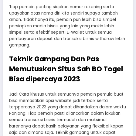
Tiap pemain penting siapkan nomor rekening serta
upayakan atas nama diri kita sendiri supaya tambah
aman. Tidak hanya itu, pemain pun lebih bisa simpel
persiapkan media bisnis yang lain yang makin lebih
simpel serta efektif seperti E-Wallet untuk semua
pembayaran deposit dan transaksi bisnis withdraw lebih
gampang.
Teknik Gampang Dan Pas
Memutuskan Situs Sah BO Togel
Bisa dipercaya 2023
Jadi Cara khusus untuk semuanya pemain pemula buat
bisa memastikan opsi website judi terbaik serta
terppercaya 2023 yang dapat dihandalkan dalam waktu
Panjang. Tiap pemain pasti dilancarkan dalam lakukan
semua transaksi bisnis termudah dan maksimal
karenanya dapat kasih pelayanan yang fleksibel kapan
saja dan dimana saja. Teknik gampang untuk dapat