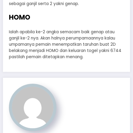
sebagai ganjil serta 2 yakni genap.
HOMO
Ialah apabila ke-2 angka semacam baik genap atau
ganjil ke-2 nya. Akan halnya perumpamaannya kalau
umpamanya pemain menempatkan taruhan buat 2D
belakang menjadi HOMO dan keluaran togel yakni 6744
pastilah pemain ditetapkan menang.