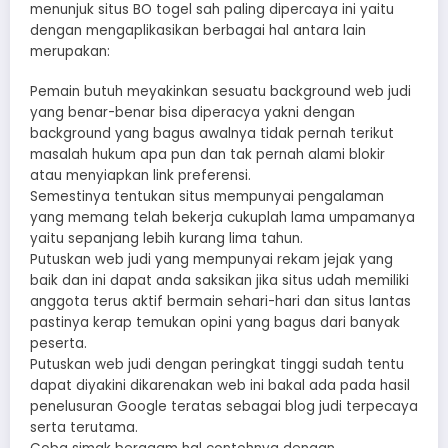
menunjuk situs BO togel sah paling dipercaya ini yaitu
dengan mengaplikasikan berbagai hal antara lain
merupakan:
Pemain butuh meyakinkan sesuatu background web judi
yang benar-benar bisa diperacya yakni dengan
background yang bagus awalnya tidak pernah terikut
masalah hukum apa pun dan tak pernah alami blokir
atau menyiapkan link preferensi.
Semestinya tentukan situs mempunyai pengalaman
yang memang telah bekerja cukuplah lama umpamanya
yaitu sepanjang lebih kurang lima tahun.
Putuskan web judi yang mempunyai rekam jejak yang
baik dan ini dapat anda saksikan jika situs udah memiliki
anggota terus aktif bermain sehari-hari dan situs lantas
pastinya kerap temukan opini yang bagus dari banyak
peserta.
Putuskan web judi dengan peringkat tinggi sudah tentu
dapat diyakini dikarenakan web ini bakal ada pada hasil
penelusuran Google teratas sebagai blog judi terpecaya
serta terutama.