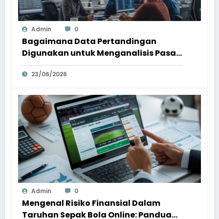
Admin
0
Bagaimana Data Pertandingan
Digunakan untuk Menganalisis Pasar
1X2 di Industri Perjudian
23/06/2026
Admin
0
Mengenal Risiko Finansial Dalam
Taruhan Sepak Bola Online: Panduan